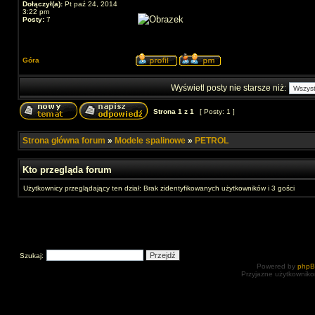
Dołączył(a):
Pt paź 24, 2014
3:22 pm
Posty:
7
Góra
Wyświetl posty nie starsze niż:
Strona
1
z
1
[ Posty: 1 ]
Strona główna forum
»
Modele spalinowe
»
PETROL
Kto przegląda forum
Użytkownicy przeglądający ten dział: Brak zidentyfikowanych użytkowników i 3 gości
Szukaj:
Powered by
php
Przyjazne użytkowniko