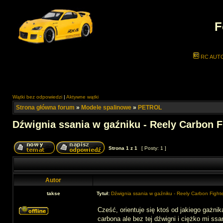
F
RC AUT
Wątki bez odpowiedzi
|
Aktywne wątki
Strona główna forum
»
Modele spalinowe
»
PETROL
Dźwignia ssania w gaźniku - Reely Carbon Fig
Strona
1
z
1
[ Posty: 1 ]
Autor
takse
Tytuł:
Dźwignia ssania w gaźniku - Reely Carbon Fighter
Cześć, orientuje się ktoś od jakiego gażn
carbona ale bez tej dźwigni i ciężko mi ssa