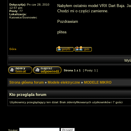
Dołączył(a):
Pn cze 28, 2010
Nabyłem ostatnio model VRX Dart Baja. Jak
12:57 pm
Chodzi mi o części zamienne.
Posty:
77
Lokalizacja:
Katowice/Sosnowiec
Pozdrawiam
plitea
Góra
Wyśw
Strona
1
z
1
[ Posty: 1 ]
Strona główna forum
»
Modele elektryczne
»
MODELE MIKRO
Kto przegląda forum
Użytkownicy przeglądający ten dział: Brak zidentyfikowanych użytkowników i 7 gości
Szukaj: