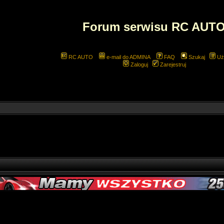
Forum serwisu RC AUT
RC AUTO
e-mail do ADMINA
FAQ
Szukaj
Uż
Zaloguj
Zarejestruj