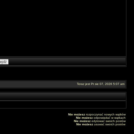
Teraz jest Pt sie 07, 2026 5:07 am
Nie możesz
rozpoczynać nowych wątków
Nie możesz
odpowiadać w wątkach
Nie możesz
edytować swoich postów
Nie możesz
usuwać swoich postów