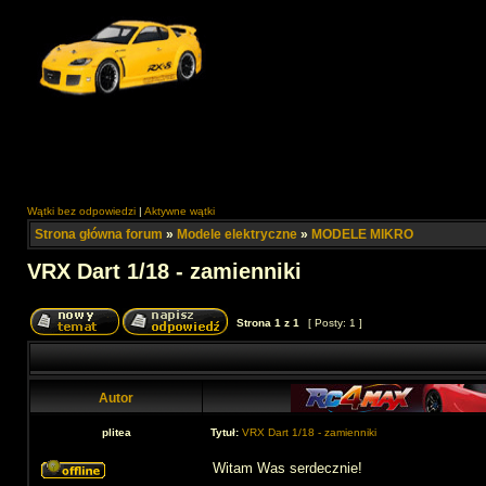
Wątki bez odpowiedzi
|
Aktywne wątki
Strona główna forum
»
Modele elektryczne
»
MODELE MIKRO
VRX Dart 1/18 - zamienniki
Strona
1
z
1
[ Posty: 1 ]
Autor
plitea
Tytuł:
VRX Dart 1/18 - zamienniki
Witam Was serdecznie!