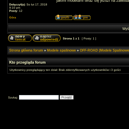
jakimi modelami teraz się jeździ na zawod
Dołączył(a):
So lut 17, 2018
9:10 pm
Posty:
12
Góra
Wyśw
Strona
1
z
1
[ Posty: 1 ]
Strona główna forum
»
Modele spalinowe
»
OFF-ROAD (Modele Spalinowe
Kto przegląda forum
Użytkownicy przeglądający ten dział: Brak zidentyfikowanych użytkowników i 3 gości
Szukaj: