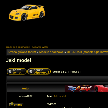
Wątki bez odpowiedzi
|
Aktywne wątki
Strona główna forum
»
Modele spalinowe
»
OFF-ROAD (Modele Spalinowe
Jaki model
Strona
1
z
1
[ Posty: 1 ]
Autor
alvaro1987
Tytuł:
Jaki model
Witam