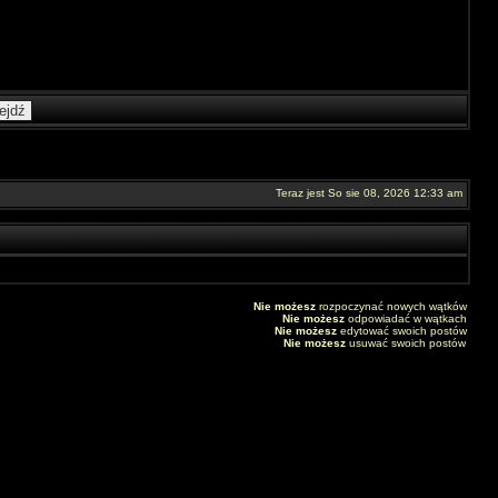
Teraz jest So sie 08, 2026 12:33 am
Nie możesz
rozpoczynać nowych wątków
Nie możesz
odpowiadać w wątkach
Nie możesz
edytować swoich postów
Nie możesz
usuwać swoich postów