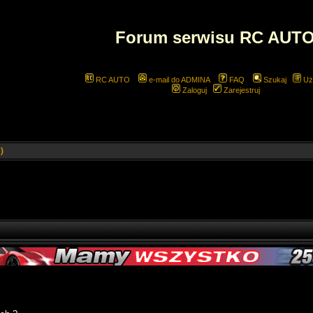
Forum serwisu RC AUT
RC AUTO
e-mail do ADMINA
FAQ
Szukaj
Uż
Zaloguj
Zarejestruj
)