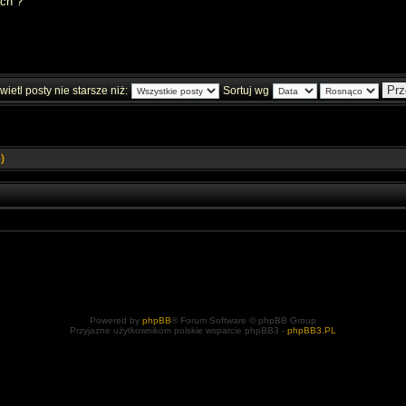
ach ?
ietl posty nie starsze niż:
Sortuj wg
)
Powered by
phpBB
® Forum Software © phpBB Group
Przyjazne użytkownikom polskie wsparcie phpBB3 -
phpBB3.PL