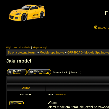
F
RC AUT
Wątki bez odpowiedzi
|
Aktywne wątki
Strona główna forum
»
Modele spalinowe
»
OFF-ROAD (Modele Spalinowe
Jaki model
Strona
1
z
1
[ Posty: 1 ]
Autor
alvaro1987
Tytuł:
Jaki model
Witam
jakimi modelami teraz się jeździ na zawod