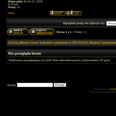
Dołączył(a):
So lut 17, 2018
9:10 pm
Posty:
12
Góra
Wyświetl posty nie starsze niż:
Strona
1
z
1
[ Posty: 1 ]
Strona główna forum
»
Modele spalinowe
»
OFF-ROAD (Modele Spalinowe
Kto przegląda forum
Użytkownicy przeglądający ten dział: Brak zidentyfikowanych użytkowników i 45 gości
Szukaj:
Powered by
php
Przyjazne użytkowniko