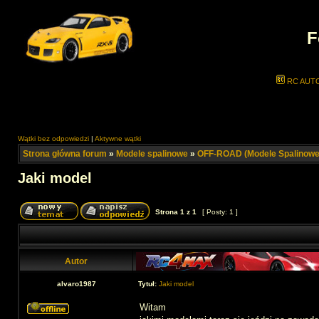
F
RC AUT
Wątki bez odpowiedzi
|
Aktywne wątki
Strona główna forum
»
Modele spalinowe
»
OFF-ROAD (Modele Spalinowe
Jaki model
Strona
1
z
1
[ Posty: 1 ]
Autor
alvaro1987
Tytuł:
Jaki model
Witam