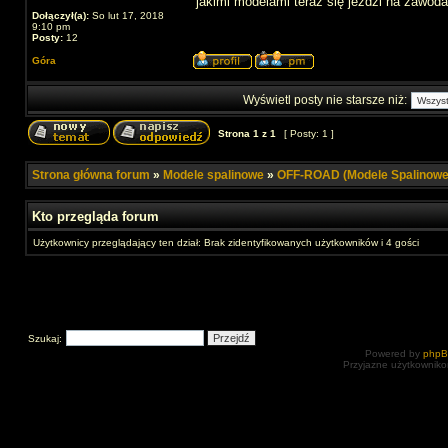
jakimi modelami teraz się jeździ na zawod
Dołączył(a):
So lut 17, 2018
9:10 pm
Posty:
12
Góra
Wyświetl posty nie starsze niż:
Strona
1
z
1
[ Posty: 1 ]
Strona główna forum
»
Modele spalinowe
»
OFF-ROAD (Modele Spalinowe
Kto przegląda forum
Użytkownicy przeglądający ten dział: Brak zidentyfikowanych użytkowników i 4 gości
Szukaj:
Powered by
php
Przyjazne użytkowniko