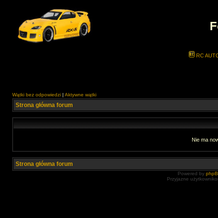
F
RC AUT
Wątki bez odpowiedzi
|
Aktywne wątki
Strona główna forum
Nie ma now
Strona główna forum
Powered by
php
Przyjazne użytkowniko