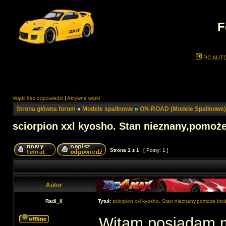
F
RC AUT
Wątki bez odpowiedzi
|
Aktywne wątki
Strona główna forum
»
Modele spalinowe
»
ON-ROAD (Modele Spalinowe)
sciorpion xxl kyosho. Stan nieznany,pomoże
Strona
1
z
1
[ Posty: 1 ]
Autor
Radi_ii
Tytuł:
sciorpion xxl kyosho. Stan nieznany,pomoże ktoś
Witam,posiadam m