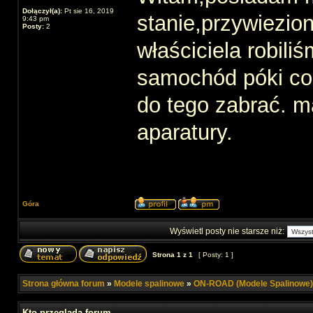
Dołączył(a):
Pt sie 16, 2019
stanie,przywiezio
9:43 pm
Posty:
2
właściciela robili
samochód póki co
do tego zabrać. m
aparatury.
Góra
Wyświetl posty nie starsze niż:
Strona
1
z
1
[ Posty: 1 ]
Strona główna forum
»
Modele spalinowe
»
ON-ROAD (Modele Spalinowe)
Kto przegląda forum