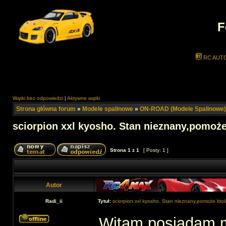
F
RC AUT
Wątki bez odpowiedzi
|
Aktywne wątki
Strona główna forum
»
Modele spalinowe
»
ON-ROAD (Modele Spalinowe)
sciorpion xxl kyosho. Stan nieznany,pomoże
Strona
1
z
1
[ Posty: 1 ]
Autor
Radi_ii
Tytuł:
sciorpion xxl kyosho. Stan nieznany,pomoże ktoś
Witam,posiadam m