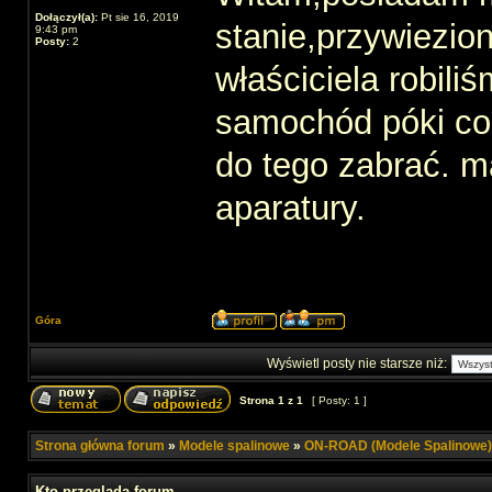
Dołączył(a):
Pt sie 16, 2019
stanie,przywiezio
9:43 pm
Posty:
2
właściciela robili
samochód póki co
do tego zabrać. m
aparatury.
Góra
Wyświetl posty nie starsze niż:
Strona
1
z
1
[ Posty: 1 ]
Strona główna forum
»
Modele spalinowe
»
ON-ROAD (Modele Spalinowe)
Kto przegląda forum