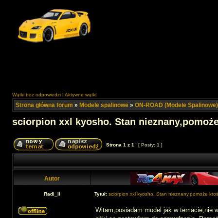
Wątki bez odpowiedzi
|
Aktywne wątki
Strona główna forum
»
Modele spalinowe
»
ON-ROAD (Modele Spalinowe)
sciorpion xxl kyosho. Stan nieznany,pomoże
Strona
1
z
1
[ Posty: 1 ]
Autor
Radi_ii
Tytuł:
sciorpion xxl kyosho. Stan nieznany,pomoże ktoś
Witam,posiadam model jak w temacie,nie wi