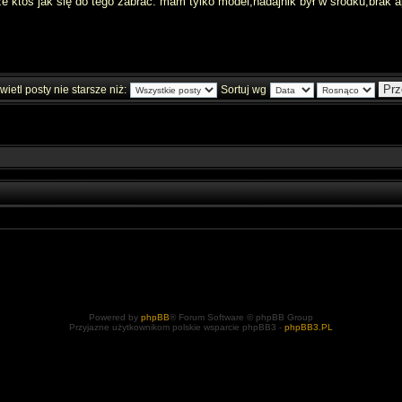
 ktoś jak się do tego zabrać. mam tylko model,nadajnik był w środku,brak a
ietl posty nie starsze niż:
Sortuj wg
Powered by
phpBB
® Forum Software © phpBB Group
Przyjazne użytkownikom polskie wsparcie phpBB3 -
phpBB3.PL