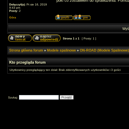
póki co zostawiłem do sprawdzenia. Pomoże
Dołączył(a):
Pt sie 16, 2019
9:43 pm
Posty:
2
Góra
Wyśw
Strona
1
z
1
[ Posty: 1 ]
Strona główna forum
»
Modele spalinowe
»
ON-ROAD (Modele Spalinowe)
Kto przegląda forum
Użytkownicy przeglądający ten dział: Brak zidentyfikowanych użytkowników i 3 gości
Szukaj: