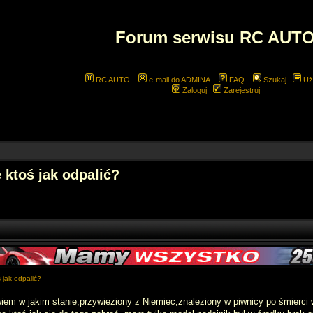
Forum serwisu RC AUT
RC AUTO
e-mail do ADMINA
FAQ
Szukaj
Uż
Zaloguj
Zarejestruj
 ktoś jak odpalić?
 jak odpalić?
em w jakim stanie,przywieziony z Niemiec,znaleziony w piwnicy po śmierci 