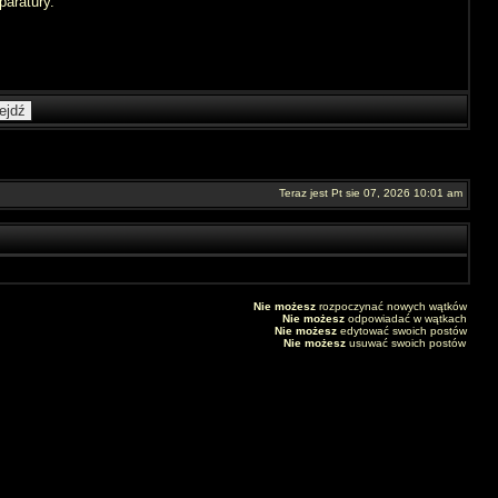
paratury.
Teraz jest Pt sie 07, 2026 10:01 am
Nie możesz
rozpoczynać nowych wątków
Nie możesz
odpowiadać w wątkach
Nie możesz
edytować swoich postów
Nie możesz
usuwać swoich postów