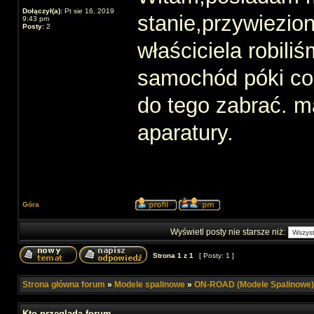
Dołączył(a):
Pt sie 16, 2019
stanie,przywiezio
9:43 pm
Posty:
2
właściciela robili
samochód póki co
do tego zabrać. m
aparatury.
Góra
Wyświetl posty nie starsze niż:
Strona
1
z
1
[ Posty: 1 ]
Strona główna forum
»
Modele spalinowe
»
ON-ROAD (Modele Spalinowe)
Kto przegląda forum