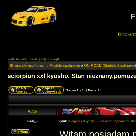
F
RC AUT
Wątki bez odpowiedzi
|
Aktywne wątki
Strona główna forum
»
Modele spalinowe
»
ON-ROAD (Modele Spalinowe)
sciorpion xxl kyosho. Stan nieznany,pomoże
Strona
1
z
1
[ Posty: 1 ]
Autor
Radi_ii
Tytuł:
sciorpion xxl kyosho. Stan nieznany,pomoże ktoś
Witam,posiadam m