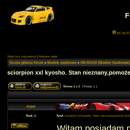
F
RC AUT
Wątki bez odpowiedzi
|
Aktywne wątki
Strona główna forum
»
Modele spalinowe
»
ON-ROAD (Modele Spalinowe)
sciorpion xxl kyosho. Stan nieznany,pomoże
Strona
1
z
1
[ Posty: 1 ]
Autor
Radi_ii
Tytuł:
sciorpion xxl kyosho. Stan nieznany,pomoże ktoś
Witam,posiadam m