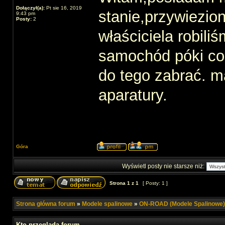
Dołączył(a):
Pt sie 16, 2019
stanie,przywiezio
9:43 pm
Posty:
2
właściciela robili
samochód póki co
do tego zabrać. m
aparatury.
Góra
Wyświetl posty nie starsze niż:
Strona
1
z
1
[ Posty: 1 ]
Strona główna forum
»
Modele spalinowe
»
ON-ROAD (Modele Spalinowe)
Kto przegląda forum