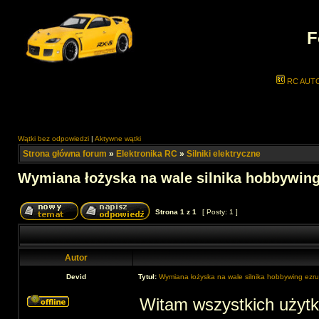
F
RC AUT
Wątki bez odpowiedzi
|
Aktywne wątki
Strona główna forum
»
Elektronika RC
»
Silniki elektryczne
Wymiana łożyska na wale silnika hobbywing
Strona
1
z
1
[ Posty: 1 ]
Autor
Devid
Tytuł:
Wymiana łożyska na wale silnika hobbywing ez
Witam wszystkich użytk