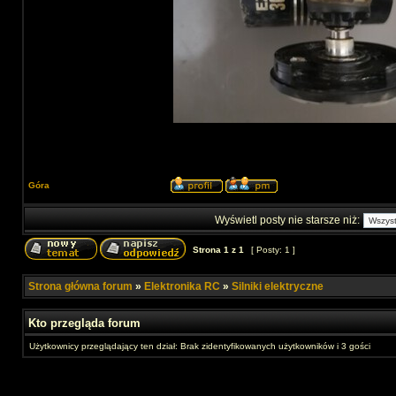
Góra
Wyświetl posty nie starsze niż:
Strona
1
z
1
[ Posty: 1 ]
Strona główna forum
»
Elektronika RC
»
Silniki elektryczne
Kto przegląda forum
Użytkownicy przeglądający ten dział: Brak zidentyfikowanych użytkowników i 3 gości