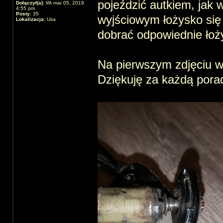
pojeździć autkiem, jak w
Dołączył(a):
Wt mar 05, 2019
4:55 pm
Posty:
35
wyjściowym łożysko się 
Lokalizacja:
Usa
dobrać odpowiednie łoż
Na pierwszym zdjęciu wi
Dziękuję za każdą pora