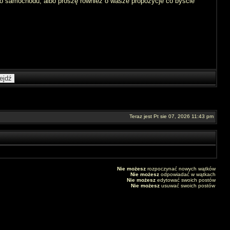
 samochodu, albo proszę również o wasze propozycje co byście
Teraz jest Pt sie 07, 2026 11:43 pm
Nie możesz
rozpoczynać nowych wątków
Nie możesz
odpowiadać w wątkach
Nie możesz
edytować swoich postów
Nie możesz
usuwać swoich postów