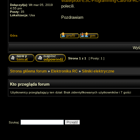
Waterproof-ESC-Programming-Card-for-RC
Dołączył(a):
Wt mar 05, 2019
polecili.
4:55 pm
Posty:
35
Lokalizacja:
Usa
Pozdrawiam
Góra
Wyśw
Strona
1
z
1
[ Posty: 1 ]
Strona główna forum
»
Elektronika RC
»
Silniki elektryczne
Kto przegląda forum
Użytkownicy przeglądający ten dział: Brak zidentyfikowanych użytkowników i 7 gości
Szukaj: