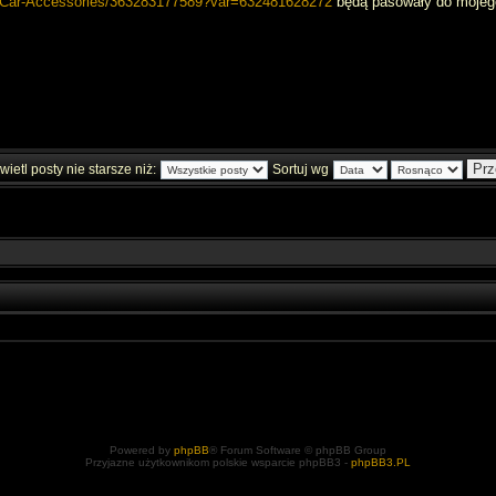
-Car-Accessories/363283177589?var=632481628272
będą pasowały do mojego
ietl posty nie starsze niż:
Sortuj wg
Powered by
phpBB
® Forum Software © phpBB Group
Przyjazne użytkownikom polskie wsparcie phpBB3 -
phpBB3.PL