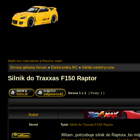
Wątki bez odpowiedzi
|
Aktywne wątki
Strona główna forum
»
Elektronika RC
»
Silniki elektryczne
Silnik do Traxxas F150 Raptor
Strona
1
z
1
[ Posty: 1 ]
Autor
Devid
Tytuł:
Silnik do Traxxas F150 Raptor
Witam ,potrzebuje silnik do Raptora ,bo mój