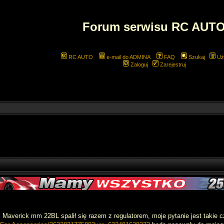
Forum serwisu RC AUT
RC AUTO
e-mail do ADMINA
FAQ
Szukaj
Uż
Zaloguj
Zarejestruj
 Maverick mm 22BL spalił się razem z regulatorem, moje pytanie jest takie czy