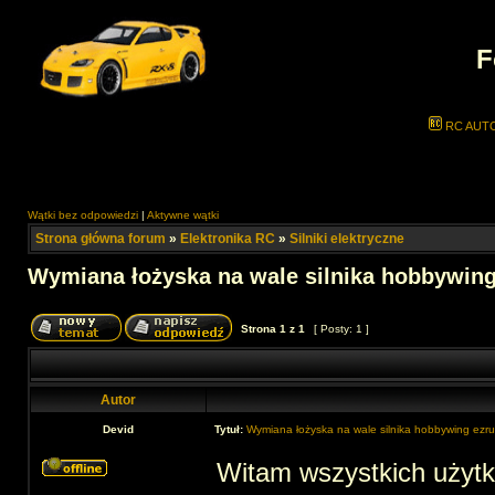
F
RC AUT
Wątki bez odpowiedzi
|
Aktywne wątki
Strona główna forum
»
Elektronika RC
»
Silniki elektryczne
Wymiana łożyska na wale silnika hobbywing
Strona
1
z
1
[ Posty: 1 ]
Autor
Devid
Tytuł:
Wymiana łożyska na wale silnika hobbywing ez
Witam wszystkich użytk