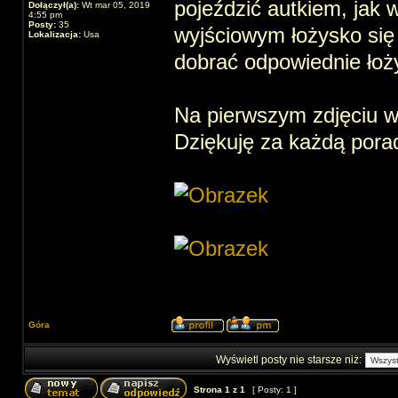
pojeździć autkiem, jak w
Dołączył(a):
Wt mar 05, 2019
4:55 pm
Posty:
35
wyjściowym łożysko się 
Lokalizacja:
Usa
dobrać odpowiednie łoż
Na pierwszym zdjęciu wi
Dziękuję za każdą pora
Góra
Wyświetl posty nie starsze niż:
Strona
1
z
1
[ Posty: 1 ]