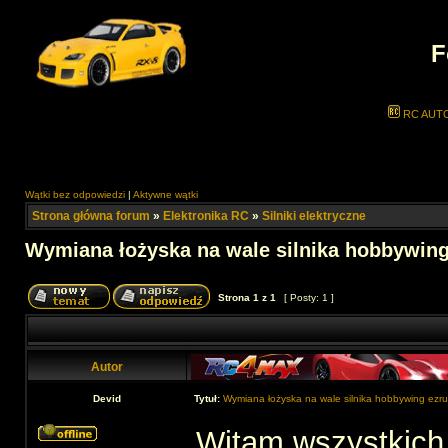
F
RC AUT
Wątki bez odpowiedzi
|
Aktywne wątki
Strona główna forum
»
Elektronika RC
»
Silniki elektryczne
Wymiana łożyska na wale silnika hobbywing
Strona
1
z
1
[ Posty: 1 ]
Autor
Devid
Tytuł:
Wymiana łożyska na wale silnika hobbywing ez
Witam wszystkich