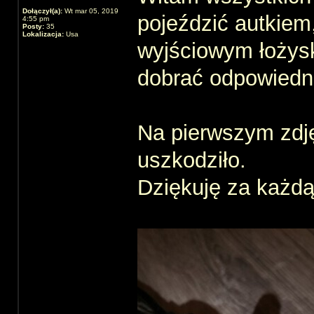
Dołączył(a):
Wt mar 05, 2019
pojeździć autkiem,
4:55 pm
Posty:
35
Lokalizacja:
Usa
wyjściowym łożysk
dobrać odpowiedn
Na pierwszym zdję
uszkodziło.
Dziękuję za każdą