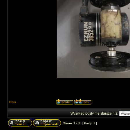
Góra
Wyświetl posty nie starsze niż:
Strona
1
z
1
[ Posty: 1 ]