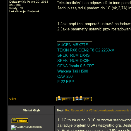
Dołączył(a):
Pt wrz 20, 2013
"elektroników" i co odpowiedż to inne porad
8:10 pm
Jedni piszą ładuj pradem do 1C (ok,2,7A) i
Posty:
73
Lokalizacja:
Białystok
1 Jaki prąd tzn. amperaż ustawić na ład
2 Jakie parametry ustawić przy rozładowa
_________________
MUGEN MBX7TE
TEKIN RX8 GEN2 T8 G2 2250kV
SPEKTRUM DX4S
SPEKTRUM DX3E
OFNA Jamin 0.5 CRT
Walkera Tali H500
QAV 250
F-22 EPP
Góra
Michał Głąb
Tytuł:
Re: Redox Alpha V2 ładowanie/rozładowywani
1. 1C to za dużo. 0.1C to znowu stanowczo
Ja ładuje prądem 0,5A i wszystko gra. Jeśl
2. Rozładowujesz do napięcia 0,9V na cele 