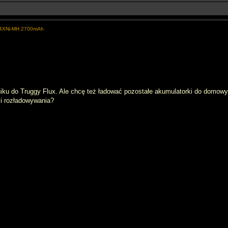
e 4XNi-MH 2700mAh
ku do Truggy Flux. Ale chcę też ładować pozostałe akumulatorki do domowyc
 i rozładowywania?