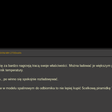
e 4XNi-MH 2700mAh
ię za bardzo nagrzeją tracą swoje właściwości. Można ładować je większym pr
jnik temperatury.
 , po winno się spokojnie rozładowywać.
w w modelu spalinowym do odbiornika to nie lepiej kupić 5celkową piramidkę 