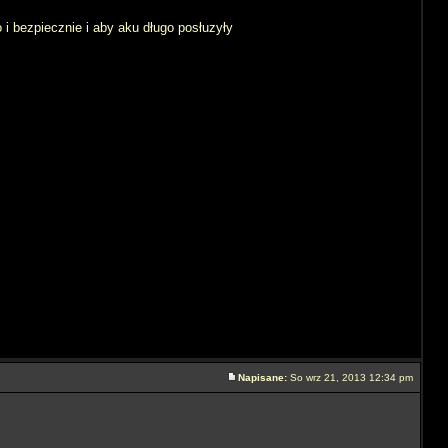
 i bezpiecznie i aby aku długo posłuzyły
Napisane:
So wrz 21, 2013 12:34 pm