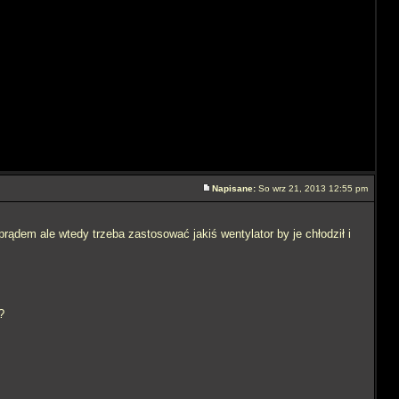
Napisane:
So wrz 21, 2013 12:55 pm
ądem ale wtedy trzeba zastosować jakiś wentylator by je chłodził i
?