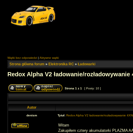
Wątki bez odpowiedzi
|
Aktywne wątki
Strona główna forum
»
Elektronika RC
»
Ładowarki
Redox Alpha V2 ładowanie/rozładowywanie
Strona
1
z
1
[ Posty: 10 ]
Autor
denism
Tytuł:
Redox Alpha V2 ładowanie/rozładowywanie 4X
Witam
Zakupiłem cztery akumulatorki PLAZMA AA