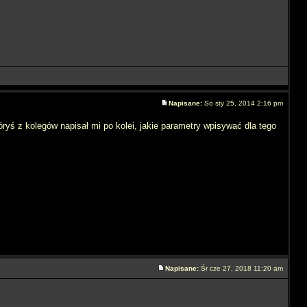
Napisane:
So sty 25, 2014 2:16 pm
ryś z kolegów napisał mi po kolei, jakie parametry wpisywać dla tego
Napisane:
Śr cze 27, 2018 11:20 am