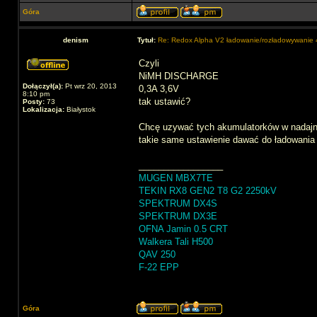
Góra
denism
Tytuł:
Re: Redox Alpha V2 ładowanie/rozładowywani
Czyli
NiMH DISCHARGE
Dołączył(a):
Pt wrz 20, 2013
0,3A 3,6V
8:10 pm
tak ustawić?
Posty:
73
Lokalizacja:
Białystok
Chcę uzywać tych akumulatorków w nadajni
takie same ustawienie dawać do ładowania
_________________
MUGEN MBX7TE
TEKIN RX8 GEN2 T8 G2 2250kV
SPEKTRUM DX4S
SPEKTRUM DX3E
OFNA Jamin 0.5 CRT
Walkera Tali H500
QAV 250
F-22 EPP
Góra