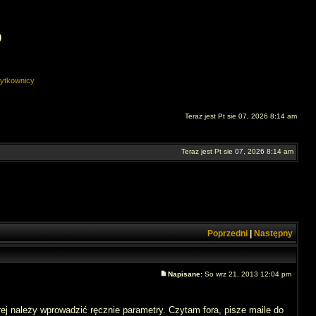
O
ytkownicy
Teraz jest Pt sie 07, 2026 8:14 am
Teraz jest Pt sie 07, 2026 8:14 am
Poprzedni
|
Następny
Napisane:
So wrz 21, 2013 12:04 pm
należy wprowadzić ręcznie parametry. Czytam fora, pisze maile do