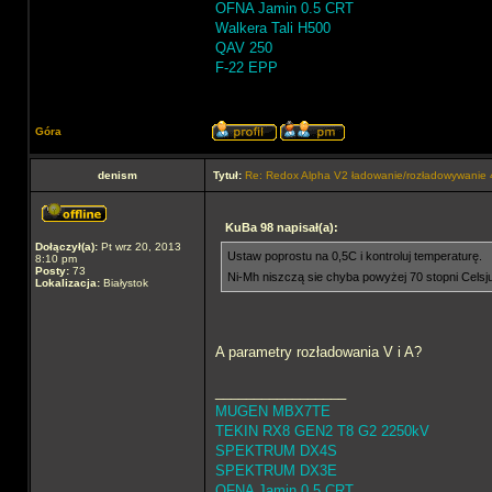
OFNA Jamin 0.5 CRT
Walkera Tali H500
QAV 250
F-22 EPP
Góra
denism
Tytuł:
Re: Redox Alpha V2 ładowanie/rozładowywani
KuBa 98 napisał(a):
Dołączył(a):
Pt wrz 20, 2013
Ustaw poprostu na 0,5C i kontroluj temperaturę.
8:10 pm
Posty:
73
Ni-Mh niszczą sie chyba powyżej 70 stopni Celsj
Lokalizacja:
Białystok
A parametry rozładowania V i A?
_________________
MUGEN MBX7TE
TEKIN RX8 GEN2 T8 G2 2250kV
SPEKTRUM DX4S
SPEKTRUM DX3E
OFNA Jamin 0.5 CRT