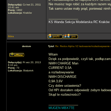
Nie musisz tego robić za każdym razem w
Dołączył(a):
Cz kwi 21, 2011
10:41 am
Tak samo ustaw mały prąd, ponieważ nimh 
Posty:
1992
Lokalizacja:
Kraków
_________________
KS Wanda Sekcja Modelarska RC Kraków
Góra
denism
Tytuł:
Re: Redox Alpha V2 ładowanie/rozładowywani
Witam
Dzięk za podpowiedż, czyli tak, podłącza
Dołączył(a):
Pt wrz 20, 2013
NiMH CHARGE Man
8:10 pm
CURRENT 0,5A
Posty:
73
Lokalizacja:
Białystok
a rozładowywanie
NiMH DISCHARGE
0,9A 3,6V
Czy dobre ustawienia?
Od HPI dostałem odpowiedż żebym ładował 
Skąd te rozbieżności?
_________________
MUGEN MBX7TE