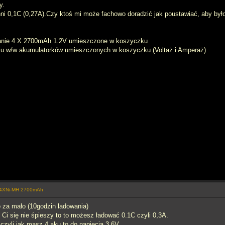
y.
nni 0,1C (0,27A).Czy ktoś mi może fachowo doradzić jak poustawiać, aby było
owanie 4 X 2700mAh 1.2V umieszczone w koszyczku
niu w/w akumulatorków umieszczonych w koszyczku (Voltaż i Amperaż)
e 4XNi-MH 2700mAh
 za mało (10godzin ładowania)
i Ci się nie śpieszy to to możesz ładować 0.1C czyli 0,3A.
czyli jak masz 4 aku to do napięcia 3,6V.