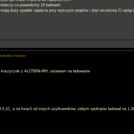
ystarczy co powiedzmy 10 ładowań.
mają duży spadek napięcia przy wyższym prądzie i zbyt wcześniej Ci wyłąc
e 4XNi-MH 2700mAh
m koszyczek z 4x2700Ni-MH, ustawiam na ładowanie
0,1C, a na forach od innych uzytkowników, zebym spokojnie ładował na 1,3A