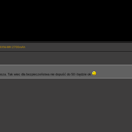
e 4XNi-MH 2700mAh
usza. Tak wiec dla bezpieczeństwa nie dopuść do 50 i będzie ok