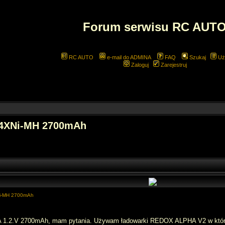
Forum serwisu RC AUT
RC AUTO
e-mail do ADMINA
FAQ
Szukaj
Uż
Zaloguj
Zarejestruj
 4XNi-MH 2700mAh
Ni-MH 2700mAh
 1.2.V 2700mAh, mam pytania. Używam ładowarki REDOX ALPHA V2 w której 