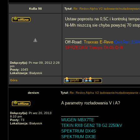
KuBa 98
Tytuł:
Re: Redox Alpha V2 ładowanie/rozładowywa
Ustaw poprostu na 0,5C i kontroluj tempe
Ni-Mh niszczą sie chyba powyżej 70 stop
_________________
Off-Road:
Traxxas E-Revo
|QuicRun 150A
SPRZEDAM Tamiya TA-05 Drift
Dołączył(a):
Pt mar 09, 2012 2:26
pm
Posty:
1045
Lokalizacja:
Białystok
Góra
denism
Tytuł:
Re: Redox Alpha V2 ładowanie/rozładowywani
A parametry rozładowania V i A?
Dołączył(a):
Pt wrz 20, 2013
_________________
8:10 pm
MUGEN MBX7TE
Posty:
73
Lokalizacja:
Białystok
TEKIN RX8 GEN2 T8 G2 2250kV
SPEKTRUM DX4S
SPEKTRUM DX3E