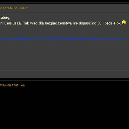
nie 4XNi-MH 2700mAh
raturę.
ni Celsjusza. Tak wiec dla bezpieczeństwa nie dopuść do 50 i będzie ok
/Leopard 4282|Savox SC-1256TG|CVD Axles|RPM Arms|Pro-Line Trencher
e 4XNi-MH 2700mAh