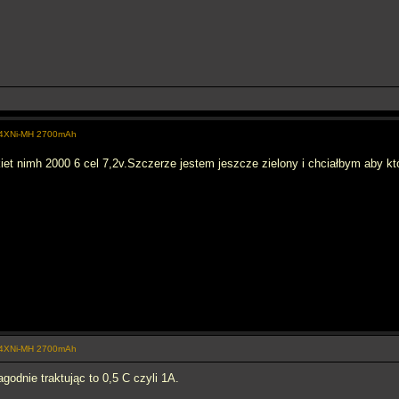
e 4XNi-MH 2700mAh
t nimh 2000 6 cel 7,2v.Szczerze jestem jeszcze zielony i chciałbym aby któ
e 4XNi-MH 2700mAh
agodnie traktując to 0,5 C czyli 1A.