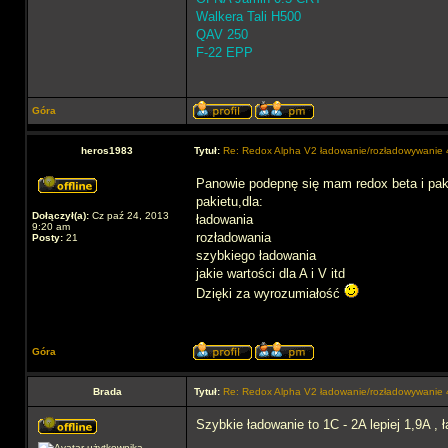
Walkera Tali H500
QAV 250
F-22 EPP
Góra
heros1983
Tytuł:
Re: Redox Alpha V2 ładowanie/rozładowywani
Panowie podepnę się mam redox beta i pakie
pakietu,dla:
Dołączył(a):
Cz paź 24, 2013
ładowania
9:20 am
rozładowania
Posty:
21
szybkiego ładowania
jakie wartości dla A i V itd
Dzięki za wyrozumiałość
Góra
Brada
Tytuł:
Re: Redox Alpha V2 ładowanie/rozładowywani
Szybkie ładowanie to 1C - 2A lepiej 1,9A , ł