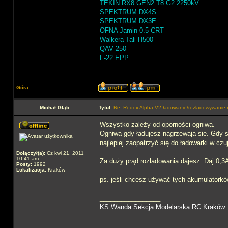
TEKIN RX8 GEN2 T8 G2 2250kV
SPEKTRUM DX4S
SPEKTRUM DX3E
OFNA Jamin 0.5 CRT
Walkera Tali H500
QAV 250
F-22 EPP
Góra
Michał Głąb
Tytuł:
Re: Redox Alpha V2 ładowanie/rozładowywani
Wszystko zależy od oporności ogniwa.
Ogniwa gdy ładujesz nagrzewają się. Gdy s
najlepiej zaopatrzyć się do ładowarki w czu
Dołączył(a):
Cz kwi 21, 2011
10:41 am
Za duży prąd rozładowania dajesz. Daj 0,3A
Posty:
1992
Lokalizacja:
Kraków
ps. jeśli chcesz używać tych akumulatorkó
_________________
KS Wanda Sekcja Modelarska RC Kraków