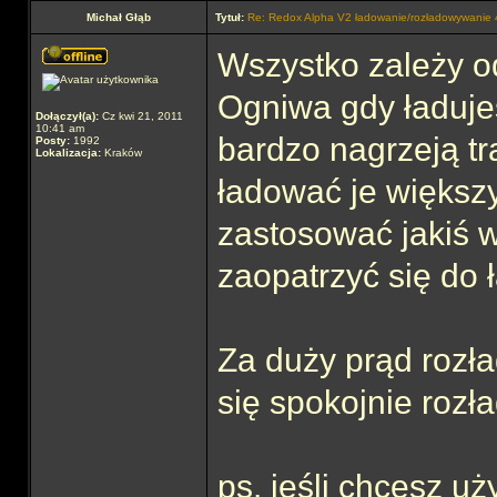
Michał Głąb
Tytuł:
Re: Redox Alpha V2 ładowanie/rozładowywani
Wszystko zależy o
Ogniwa gdy ładuje
Dołączył(a):
Cz kwi 21, 2011
10:41 am
bardzo nagrzeją t
Posty:
1992
Lokalizacja:
Kraków
ładować je większ
zastosować jakiś we
zaopatrzyć się do 
Za duży prąd rozła
się spokojnie roz
ps. jeśli chcesz 