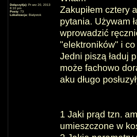
Dołączył(a):
Pt wrz 20, 2013
Zakupiłem cztery
8:10 pm
Posty:
73
Lokalizacja:
Białystok
pytania. Używam 
wprowadzić ręcznie
"elektroników" i c
Jedni piszą ładuj 
może fachowo dorad
aku długo posłuzył
1 Jaki prąd tzn. 
umieszczone w ko