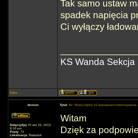
Tak samo ustaw ma
spadek napięcia pr
Ci wyłączy ładowa
______________
KS Wanda Sekcja
Góra
denism
Tytuł:
Re: Redox Alpha V2 ładowanie/rozładowywani
Witam
Dołączył(a):
Pt wrz 20, 2013
Dzięk za podpowie
8:10 pm
Posty:
73
Lokalizacja:
Białystok