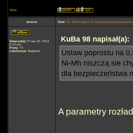
Góra
denism
Tytuł:
Re: Redox Alpha V2 ładowanie/rozładowywani
KuBa 98 napisał(a):
Dołączył(a):
Pt wrz 20, 2013
8:10 pm
Posty:
73
Ustaw poprostu na 0,5
Lokalizacja:
Białystok
Ni-Mh niszczą sie ch
dla bezpieczeństwa n
A parametry rozła