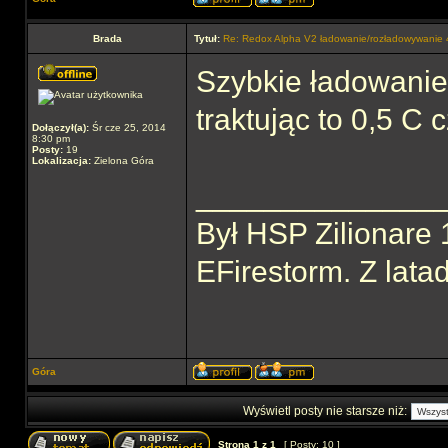
Brada
Tytuł:
Re: Redox Alpha V2 ładowanie/rozładowywani
Szybkie ładowanie 
traktując to 0,5 C c
Dołączył(a):
Śr cze 25, 2014
8:30 pm
Posty:
19
Lokalizacja:
Zielona Góra
______________
Był HSP Zilionare 
EFirestorm. Z lata
Góra
Wyświetl posty nie starsze niż:
Strona
1
z
1
[ Posty: 10 ]