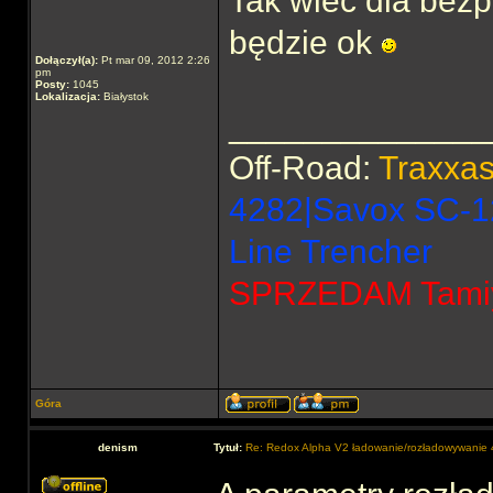
Tak wiec dla bezp
będzie ok
Dołączył(a):
Pt mar 09, 2012 2:26
pm
Posty:
1045
Lokalizacja:
Białystok
______________
Off-Road:
Traxxa
4282|Savox SC-1
Line Trencher
SPRZEDAM Tamiya
Góra
denism
Tytuł:
Re: Redox Alpha V2 ładowanie/rozładowywani