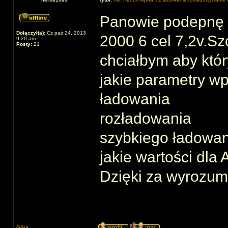
Panowie podepnę s
Dołączył(a):
Cz paź 24, 2013
2000 6 cel 7,2v.Sz
9:20 am
Posty:
21
chciałbym aby któr
jakie parametry wp
ładowania
rozładowania
szybkiego ładowan
jakie wartości dla A
Dzięki za wyrozum
Góra