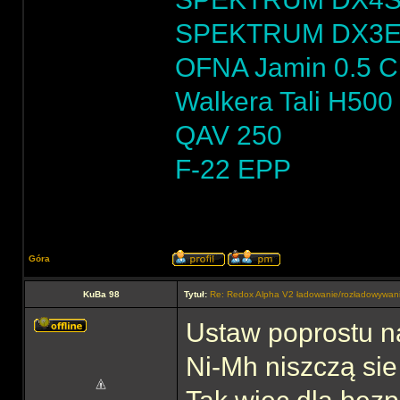
SPEKTRUM DX3
OFNA Jamin 0.5 
Walkera Tali H500
QAV 250
F-22 EPP
Góra
KuBa 98
Tytuł:
Re: Redox Alpha V2 ładowanie/rozładowywa
Ustaw poprostu na
Ni-Mh niszczą sie