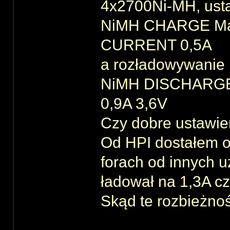
4x2700Ni-MH, ust
NiMH CHARGE M
CURRENT 0,5A
a rozładowywanie
NiMH DISCHARG
0,9A 3,6V
Czy dobre ustawie
Od HPI dostałem o
forach od innych 
ładował na 1,3A cz
Skąd te rozbieżno