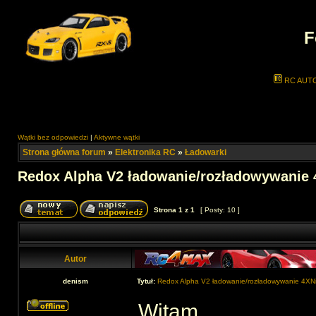
F
RC AUT
Wątki bez odpowiedzi
|
Aktywne wątki
Strona główna forum
»
Elektronika RC
»
Ładowarki
Redox Alpha V2 ładowanie/rozładowywanie
Strona
1
z
1
[ Posty: 10 ]
Autor
denism
Tytuł:
Redox Alpha V2 ładowanie/rozładowywanie 4X
Witam