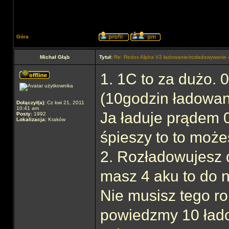
Góra
Michał Głąb
Tytuł:
Re: Redox Alpha V2 ładowanie/rozładowywani
1. 1C to za dużo.
(10godzin ładowan
Dołączył(a):
Cz kwi 21, 2011
10:41 am
Ja ładuje prądem 0,
Posty:
1992
Lokalizacja:
Kraków
śpieszy to to może
2. Rozładowujesz d
masz 4 aku to do n
Nie musisz tego r
powiedzmy 10 ład