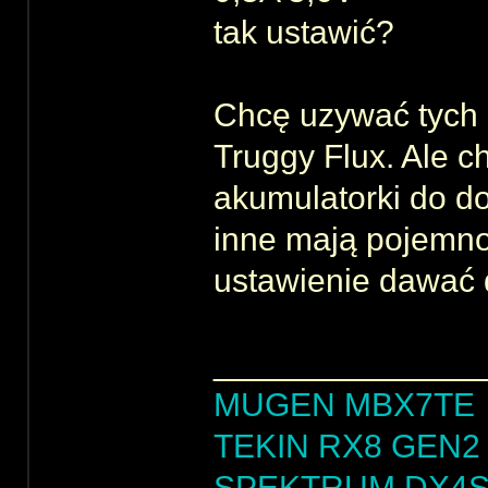
tak ustawić?
Chcę uzywać tych 
Truggy Flux. Ale c
akumulatorki do do
inne mają pojemn
ustawienie dawać 
______________
MUGEN MBX7TE
TEKIN RX8 GEN2 
SPEKTRUM DX4