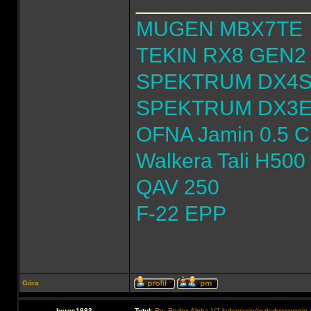
______________
MUGEN MBX7TE
TEKIN RX8 GEN2 
SPEKTRUM DX4
SPEKTRUM DX3
OFNA Jamin 0.5 
Walkera Tali H500
QAV 250
F-22 EPP
Góra
heros1983
Tytuł:
Re: Redox Alpha V2 ładowanie/rozładowywani