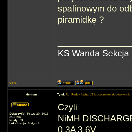
spalinowym do odbi
piramidkę ?
______________
KS Wanda Sekcja
Góra
denism
Tytuł:
Re: Redox Alpha V2 ładowanie/rozładowywani
Czyli
Dołączył(a):
Pt wrz 20, 2013
NiMH DISCHARG
8:10 pm
Posty:
73
Lokalizacja:
Białystok
0,3A 3,6V