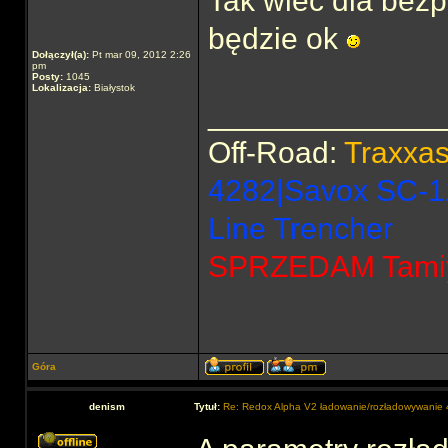
Tak wiec dla bezp
będzie ok
Dołączył(a):
Pt mar 09, 2012 2:26
pm
Posty:
1045
Lokalizacja:
Białystok
______________
Off-Road:
Traxxa
4282|Savox SC-1
Line Trencher
SPRZEDAM Tamiya
Góra
denism
Tytuł:
Re: Redox Alpha V2 ładowanie/rozładowywani