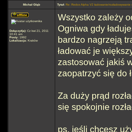
Michał Głąb
Tytuł:
Re: Redox Alpha V2 ładowanie/rozładowywani
Wszystko zależy o
Ogniwa gdy ładuje
Dołączył(a):
Cz kwi 21, 2011
10:41 am
bardzo nagrzeją t
Posty:
1992
Lokalizacja:
Kraków
ładować je większ
zastosować jakiś we
zaopatrzyć się do 
Za duży prąd rozła
się spokojnie roz
ps. jeśli chcesz 