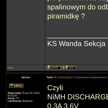
spalinowym do odbi
piramidkę ?
______________
KS Wanda Sekcja
Góra
denism
Tytuł:
Re: Redox Alpha V2 ładowanie/rozładowywani
Czyli
Dołączył(a):
Pt wrz 20, 2013
NiMH DISCHARG
8:10 pm
Posty:
73
Lokalizacja:
Białystok
0,3A 3,6V