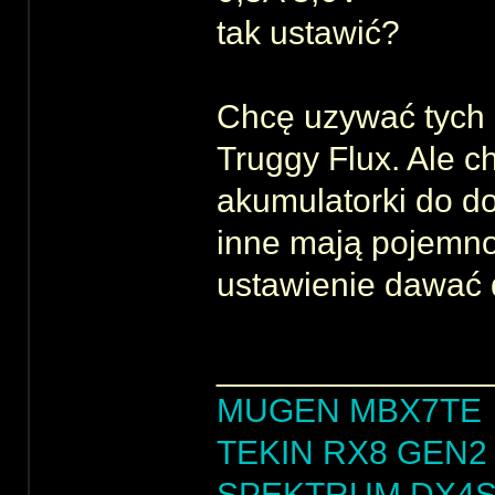
tak ustawić?
Chcę uzywać tych 
Truggy Flux. Ale c
akumulatorki do do
inne mają pojemn
ustawienie dawać 
______________
MUGEN MBX7TE
TEKIN RX8 GEN2 
SPEKTRUM DX4