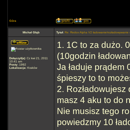
Góra
Michał Głąb
Tytuł:
Re: Redox Alpha V2 ładowanie/rozładowywani
1. 1C to za dużo.
(10godzin ładowan
Dołączył(a):
Cz kwi 21, 2011
10:41 am
Ja ładuje prądem 0,
Posty:
1992
Lokalizacja:
Kraków
śpieszy to to może
2. Rozładowujesz d
masz 4 aku to do n
Nie musisz tego r
powiedzmy 10 ład