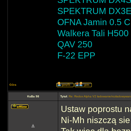
SPEKTRUM DX3
OFNA Jamin 0.5 
Walkera Tali H500
QAV 250
F-22 EPP
Góra
KuBa 98
Tytuł:
Re: Redox Alpha V2 ładowanie/rozładowywa
Ustaw poprostu na
Ni-Mh niszczą sie