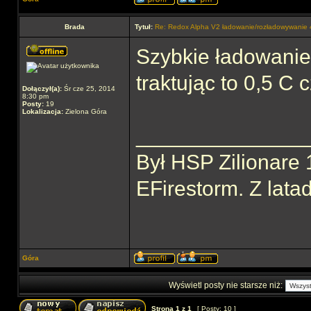
Brada
Tytuł:
Re: Redox Alpha V2 ładowanie/rozładowywani
Szybkie ładowanie 
traktując to 0,5 C c
Dołączył(a):
Śr cze 25, 2014
8:30 pm
Posty:
19
Lokalizacja:
Zielona Góra
______________
Był HSP Zilionare 
EFirestorm. Z lata
Góra
Wyświetl posty nie starsze niż:
Strona
1
z
1
[ Posty: 10 ]