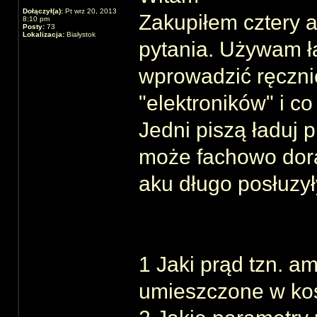
Dołączył(a):
Pt wrz 20, 2013
Zakupiłem cztery
8:10 pm
Posty:
73
Lokalizacja:
Białystok
pytania. Używam 
wprowadzić ręcznie
"elektroników" i c
Jedni piszą ładuj 
może fachowo dorad
aku długo posłuzył
1 Jaki prąd tzn. 
umieszczone w ko