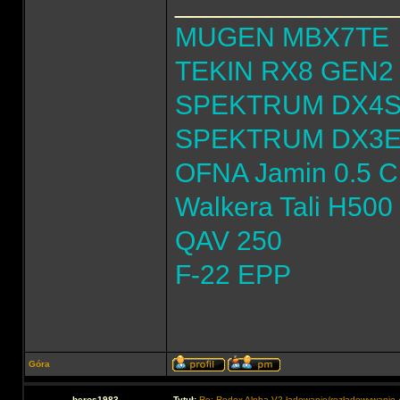
______________
MUGEN MBX7TE
TEKIN RX8 GEN2 
SPEKTRUM DX4
SPEKTRUM DX3
OFNA Jamin 0.5 
Walkera Tali H500
QAV 250
F-22 EPP
Góra
heros1983
Tytuł:
Re: Redox Alpha V2 ładowanie/rozładowywani