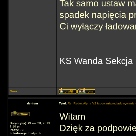
Tak samo ustaw ma
spadek napięcia pr
Ci wyłączy ładowa
______________
KS Wanda Sekcja
Góra
denism
Tytuł:
Re: Redox Alpha V2 ładowanie/rozładowywani
Witam
Dołączył(a):
Pt wrz 20, 2013
Dzięk za podpowie
8:10 pm
Posty:
73
Lokalizacja:
Białystok