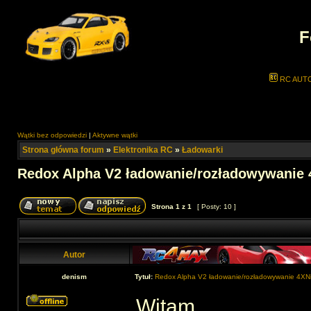
F
RC AUT
Wątki bez odpowiedzi
|
Aktywne wątki
Strona główna forum
»
Elektronika RC
»
Ładowarki
Redox Alpha V2 ładowanie/rozładowywanie
Strona
1
z
1
[ Posty: 10 ]
Autor
denism
Tytuł:
Redox Alpha V2 ładowanie/rozładowywanie 4X
Witam