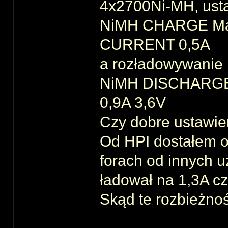
4x2700Ni-MH, ust
NiMH CHARGE M
CURRENT 0,5A
a rozładowywanie
NiMH DISCHARG
0,9A 3,6V
Czy dobre ustawie
Od HPI dostałem o
forach od innych 
ładował na 1,3A cz
Skąd te rozbieżno