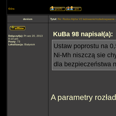
Góra
denism
Tytuł:
Re: Redox Alpha V2 ładowanie/rozładowywani
KuBa 98 napisał(a):
Dołączył(a):
Pt wrz 20, 2013
8:10 pm
Posty:
73
Ustaw poprostu na 0,5
Lokalizacja:
Białystok
Ni-Mh niszczą sie ch
dla bezpieczeństwa n
A parametry rozła