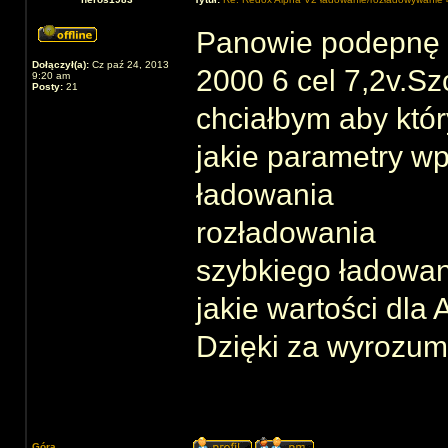
Panowie podepnę s
Dołączył(a):
Cz paź 24, 2013
2000 6 cel 7,2v.Sz
9:20 am
Posty:
21
chciałbym aby któr
jakie parametry wp
ładowania
rozładowania
szybkiego ładowan
jakie wartości dla A
Dzięki za wyrozum
Góra