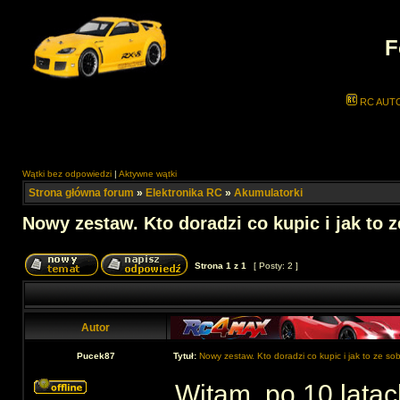
F
RC AUT
Wątki bez odpowiedzi
|
Aktywne wątki
Strona główna forum
»
Elektronika RC
»
Akumulatorki
Nowy zestaw. Kto doradzi co kupic i jak to 
Strona
1
z
1
[ Posty: 2 ]
Autor
Pucek87
Tytuł:
Nowy zestaw. Kto doradzi co kupic i jak to ze s
Witam, po 10 lata