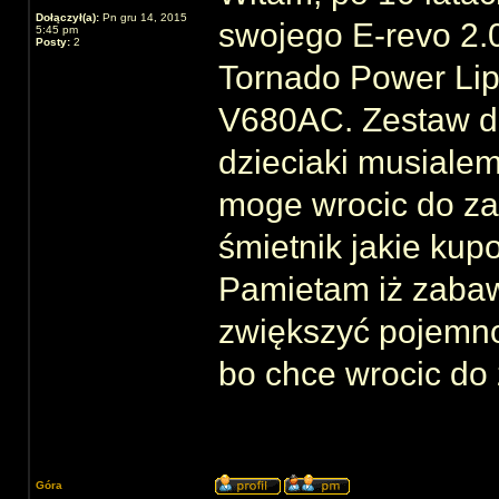
Dołączył(a):
Pn gru 14, 2015
swojego E-revo 2.0
5:45 pm
Posty:
2
Tornado Power Lip
V680AC. Zestaw dzi
dzieciaki musialem
moge wrocic do za
śmietnik jakie kup
Pamietam iż zabawy
zwiększyć pojemno
bo chce wrocic d
Góra