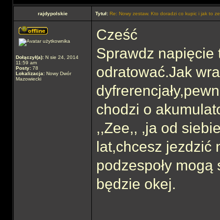
rajdypolskie
Tytuł:
Re: Nowy zestaw. Kto doradzi co kupic i jak to 
Cześć
Sprawdz napięcie t
Dołączył(a):
N sie 24, 2014
11:59 am
odratować.Jak wrac
Posty:
78
Lokalizacja:
Nowy Dwór
Mazowiecki
dyfrerencjały,pewn
chodzi o akumulato
,,Zee,, ,ja od sie
lat,chcesz jezdzić
podzespoły mogą s
będzie okej.