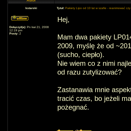
Autor
kstarski
Tytuł:
Pakiety Lipo od 10 lat w szafie - reanimować czy
Hej,
Dołączył(a):
Pn kwi 21, 2008
12:19 pm
Posty:
2
Mam dwa pakiety LP014
2009, myślę że od ~201
(sucho, ciepło).
Nie wiem co z nimi najle
od razu zutylizować?
Zastanawia mnie aspekt 
tracić czas, bo jeżeli m
pożegnać.