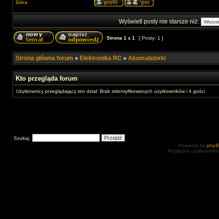
Góra
Wyświetl posty nie starsze niż:
Strona
1
z
1
[ Posty: 1 ]
Strona główna forum
»
Elektronika RC
»
Akumulatorki
Kto przegląda forum
Użytkownicy przeglądający ten dział: Brak zidentyfikowanych użytkowników i 4 gości
Szukaj:
Powered by
php
Przyjazne użytkowniko