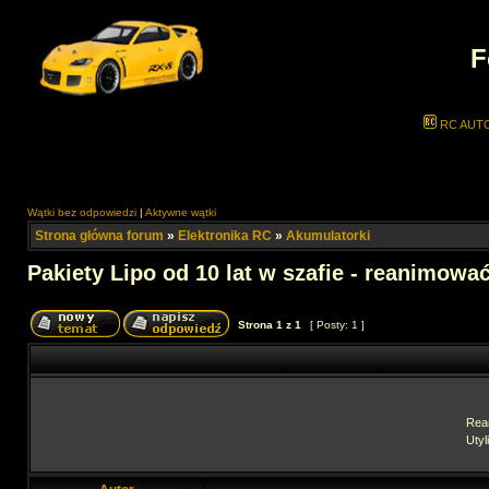
F
RC AUT
Wątki bez odpowiedzi
|
Aktywne wątki
Strona główna forum
»
Elektronika RC
»
Akumulatorki
Pakiety Lipo od 10 lat w szafie - reanimowa
Strona
1
z
1
[ Posty: 1 ]
Rea
Utyl