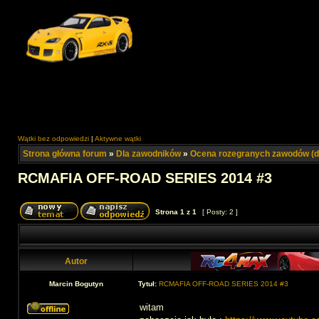
Wątki bez odpowiedzi
|
Aktywne wątki
Strona główna forum
»
Dla zawodników
»
Ocena rozegranych zawodów (d
RCMAFIA OFF-ROAD SERIES 2014 #3
Strona
1
z
1
[ Posty: 2 ]
Autor
Marcin Bogutyn
Tytuł:
RCMAFIA OFF-ROAD SERIES 2014 #3
witam