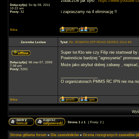
zobaczcie jak było :
https://www.youtube
Dołączył(a):
So lip 09, 2011
10:22 am
i zapraszamy na 4 eliminację !!
Posty:
32
Góra
Zaremba Lesław
Tytuł:
Re: RCMAFIA OFF-ROAD SERIES 2014 #3
Super tor.Kto wie czy Filip nie startował b
Powinniście bardziej "agresywnie" promow
Dołączył(a):
Wt mar 07, 2006
Może jako atrybut dobrej zabawy , napisać
7:38 pm
Posty:
5261
_________________
O organizatorach PMMS RC IPN nie ma nic
Góra
Wyśw
Strona
1
z
1
[ Posty: 2 ]
Strona główna forum
»
Dla zawodników
»
Ocena rozegranych zawodów (d