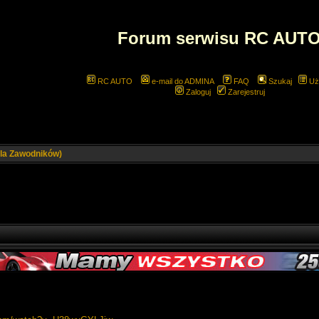
Forum serwisu RC AUT
RC AUTO
e-mail do ADMINA
FAQ
Szukaj
Uż
Zaloguj
Zarejestruj
la Zawodników)