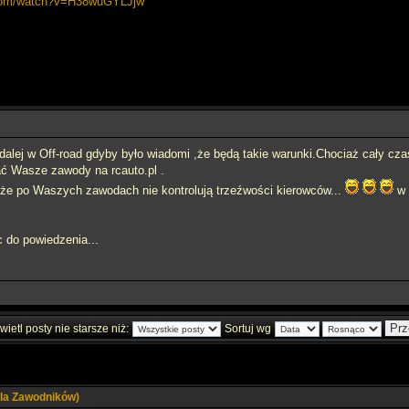
.com/watch?v=H38wuGYLJjw
y dalej w Off-road gdyby było wiadomi ,że będą takie warunki.Chociaż cały cza
ać Wasze zawody na rcauto.pl .
,że po Waszych zawodach nie kontrolują trzeźwości kierowców...
w 
 do powiedzenia...
ietl posty nie starsze niż:
Sortuj wg
la Zawodników)