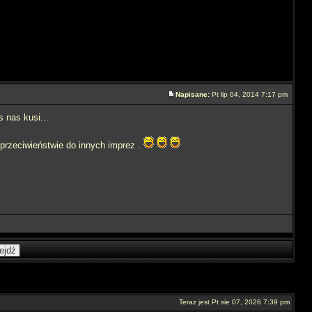
Napisane:
Pt lip 04, 2014 7:17 pm
s nas kusi...
przeciwieństwie do innych imprez .
Teraz jest Pt sie 07, 2026 7:39 pm