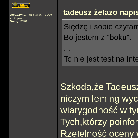
tadeusz żelazo napis
Dołączył(a):
Wt mar 07, 2006
7:38 pm
Posty:
5261
Siędzę i sobie czytam
Bo jestem z "boku".
...
To nie jest test na int
Szkoda,że Tadeusz
niczym leming wyci
wiarygodność w t
Tych,którzy poinfor
Rzetelność oceny