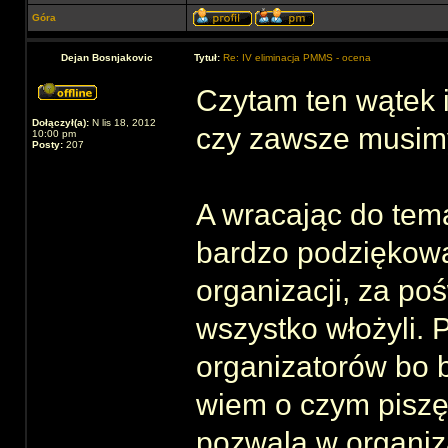
Góra
Dejan Bosnjakovic
Tytuł:
Re: IV eliminacja PMMS - ocena
Czytam ten wątek 
Dołączył(a):
N lis 18, 2012
czy zawsze musim
10:00 pm
Posty:
207
A wracając do tem
bardzo podziękowa
organizacji, za poś
wszystko włożyli. 
organizatorów bo b
wiem o czym piszę
pozwala w organiz