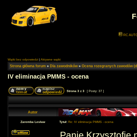
F
RC AUT
Wątki bez odpowiedzi
|
Aktywne wątki
Strona główna forum
»
Dla zawodników
»
Ocena rozegranych zawodów (d
IV eliminacja PMMS - ocena
Strona
3
z
3
[ Posty: 37 ]
Autor
Zaremba Lesław
Tytuł:
Re: IV eliminacja PMMS - ocena
Panie Krzysztofie 