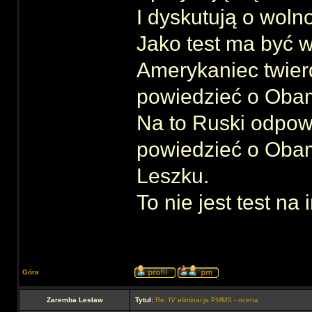
I dyskutują o woln
Jako test ma być 
Amerykaniec twier
powiedzieć o Oba
Na to Ruski odpow
powiedzieć o Oba
Leszku.
To nie jest test na 
Góra
Zaremba Lesław
Tytuł:
Re: IV eliminacja PMMS - ocena