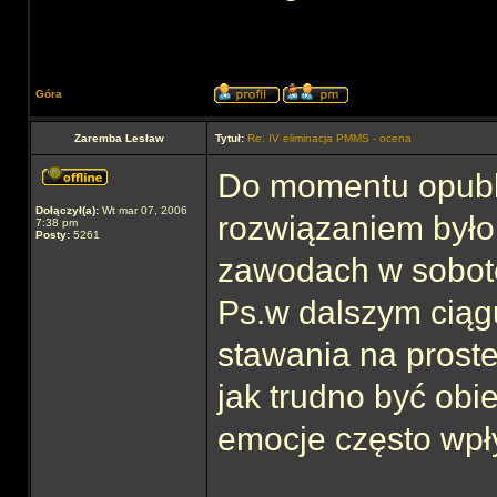
Góra
Zaremba Lesław
Tytuł:
Re: IV eliminacja PMMS - ocena
Do momentu opubli
Dołączył(a):
Wt mar 07, 2006
rozwiązaniem było 
7:38 pm
Posty:
5261
zawodach w sobot
Ps.w dalszym ciąg
stawania na proste
jak trudno być ob
emocje często wpły