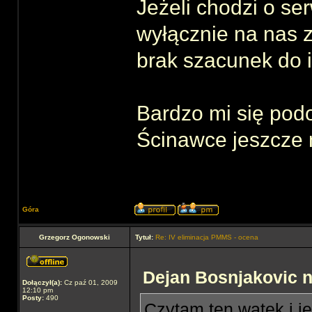
Jeżeli chodzi o se
wyłącznie na nas 
brak szacunek do 
Bardzo mi się pod
Ścinawce jeszcze n
Góra
Grzegorz Ogonowski
Tytuł:
Re: IV eliminacja PMMS - ocena
Dejan Bosnjakovic n
Dołączył(a):
Cz paź 01, 2009
12:10 pm
Posty:
490
Czytam ten wątek i j