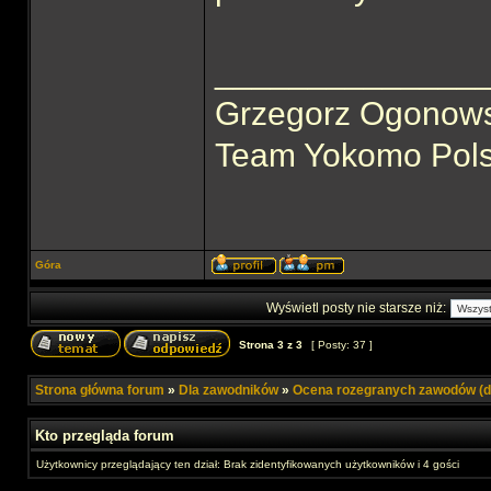
______________
Grzegorz Ogonows
Team Yokomo Pol
Góra
Wyświetl posty nie starsze niż:
Strona
3
z
3
[ Posty: 37 ]
Strona główna forum
»
Dla zawodników
»
Ocena rozegranych zawodów (d
Kto przegląda forum
Użytkownicy przeglądający ten dział: Brak zidentyfikowanych użytkowników i 4 gości