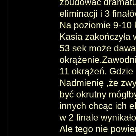
zbudować dramaturg
eliminacji i 3 fin
Na poziomie 9-10 
Kasia zakończyła 
53 sek może dawać
okrążenie.Zawodni
11 okrążeń. Gdzie 
Nadmienię ,że zwyc
być okrutny mógłb
innych chcąc ich e
w 2 finale wynikał
Ale tego nie powie