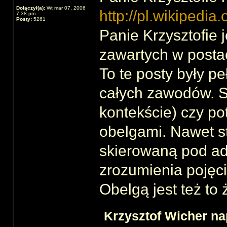
Dołączył(a):
Wt mar 07, 2006
http://pl.wikipedia.
7:38 pm
Posty:
5261
Panie Krzysztofie 
zawartych w postac
To te posty były p
całych zawodów. Sł
kontekście) czy p
obelgami. Nawet s
skierowaną pod ad
zrozumienia pojęci
Obelgą jest też to
Krzysztof Wicher nap