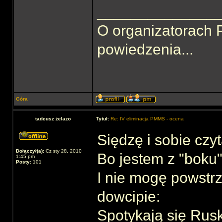
______________
O organizatorach
powiedzenia...
Góra
tadeusz żelazo
Tytuł:
Re: IV eliminacja PMMS - ocena
Siędzę i sobie czy
Dołączył(a):
Cz sty 28, 2010
Bo jestem z "boku"
1:45 pm
Posty:
101
I nie mogę powstr
dowcipie:
Spotykają się Rusk