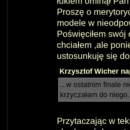
łukiem ominął Pan
Proszę o merytory
modele w nieodpo
Poświęciłem swój c
chciałem ,ale pon
ustosunkuję się do
Krzysztof Wicher nap
...w ostatnim finale 
krzyczałam do niego.
Przytaczając w tek