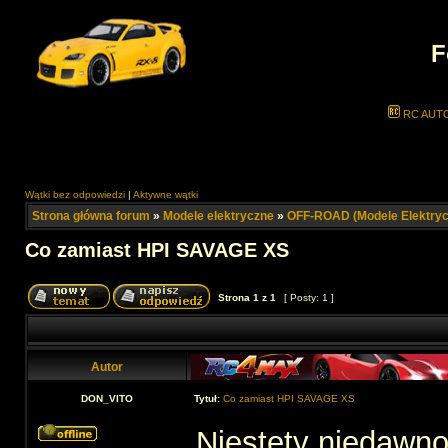
F
RC AUT
Wątki bez odpowiedzi
|
Aktywne wątki
Strona główna forum
»
Modele elektryczne
»
OFF-ROAD (Modele Elektryc
Co zamiast HPI SAVAGE XS
Strona
1
z
1
[ Posty: 1 ]
Autor
DON_VITO
Tytuł:
Co zamiast HPI SAVAGE XS
Niestety niedawno