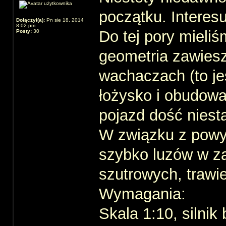
początku. Interes
Dołączył(a):
Pn sie 18, 2014
8:02 pm
Do tej pory mieli
Posty:
30
geometria zawiesz
wachaczach (to jes
łożysko i obudowa 
pojazd dość niest
W związku z powyż
szybko luzów w z
szutrowych, trawie
Wymagania:
Skala 1:10, silni