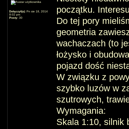
początku. Interes
Dołączył(a):
Pn sie 18, 2014
8:02 pm
Do tej pory mieli
Posty:
30
geometria zawiesz
wachaczach (to jes
łożysko i obudowa 
pojazd dość niest
W związku z powyż
szybko luzów w z
szutrowych, trawie
Wymagania:
Skala 1:10, silni