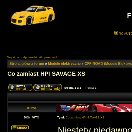
F
RC AUT
Wątki bez odpowiedzi
|
Aktywne wątki
Strona główna forum
»
Modele elektryczne
»
OFF-ROAD (Modele Elektryc
Co zamiast HPI SAVAGE XS
Strona
1
z
1
[ Posty: 1 ]
Autor
DON_VITO
Tytuł:
Co zamiast HPI SAVAGE XS
Niestety niedawno