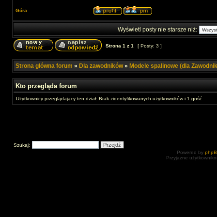
Góra
Wyświetl posty nie starsze niż:
Strona
1
z
1
[ Posty: 3 ]
Strona główna forum
»
Dla zawodników
»
Modele spalinowe (dla Zawodni
Kto przegląda forum
Użytkownicy przeglądający ten dział: Brak zidentyfikowanych użytkowników i 1 gość
Szukaj:
Powered by
php
Przyjazne użytkowniko