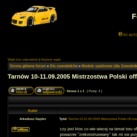
F
RC AUT
Wątki bez odpowiedzi
|
Aktywne wątki
Strona główna forum
»
Dla zawodników
»
Modele spalinowe (dla Zawodni
Tarnów 10-11.09.2005 Mistrzostwa Polski of
Strona
1
z
1
[ Posty: 3 ]
Autor
Arkadiusz Gajzler
Tytuł:
Tarnów 10-11.09.2005 Mistrzostwa Polski off-roa
czy jest ktos co wie wiecej na temat toru 
poważnie "zrekonstruowany" tak mi sie prz