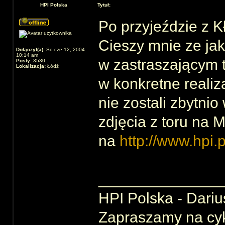
HPI Polska
Tytuł:
Po przyjeździe z K
Cieszy mnie ze ja
Dołączył(a):
So cze 12, 2004
10:14 am
w zastraszającym 
Posty:
3530
Lokalizacja:
Łódź
w konkretne reali
nie zostali zbytnio
zdjęcia z toru na 
na
http://www.hpi.p
______________
HPI Polska - Dariu
Zapraszamy na cy