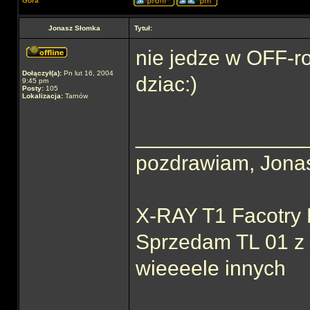
Góra
Jonasz Słomka
Tytuł:
nie jedze w OFF-ro
Dołączył(a):
Pn lut 16, 2004
dziac:)
9:45 pm
Posty:
105
Lokalizacja:
Tarnów
______________
pozdrawiam, Jona
X-RAY T1 Facotry 
Sprzedam TL 01 z 
wieeeele innych