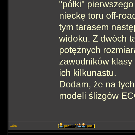
"półki" pierwszeg
nieckę toru off-ro
tym tarasem nastę
widoku. Z dwóch ta
potężnych rozmiar
zawodników klasy 
ich kilkunastu.
Dodam, że na tych
modeli ślizgów EC
Góra