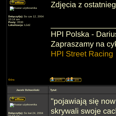
Zdjęcia z ostatnie
Dołączył(a):
So cze 12, 2004
10:14 am
______________
Posty:
3530
Lokalizacja:
Łódź
HPI Polska - Dariu
Zapraszamy na cy
HPI Street Racing
Góra
Jacek Ochociński
Tytuł:
"pojawiają się now
skrywali swoje ca
Dołączył(a):
So kwi 24, 2004
11:13 am