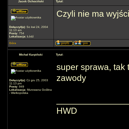
Jacek Ochociński
Tytuł:
Czyli nie ma wyjśc
Dołączył(a):
So kwi 24, 2004
11:13 am
Posty:
754
Lokalizacja:
Łódź
Góra
Michał Karpiński
Tytuł:
super sprawa, tak 
zawody
Dołączył(a):
Cz gru 25, 2003
11:13 pm
Posty:
949
Lokalizacja:
Murowana Goślina
- Wielkopolska
______________
HWD