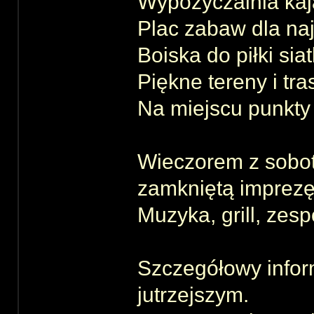
Wypożyczalnia kaj
Plac zabaw dla na
Boiska do piłki sia
Piękne tereny i t
Na miejscu punkty
Wieczorem z sobot
zamkniętą imprez
Muzyka, grill, zes
Szczegółowy infor
jutrzejszym.