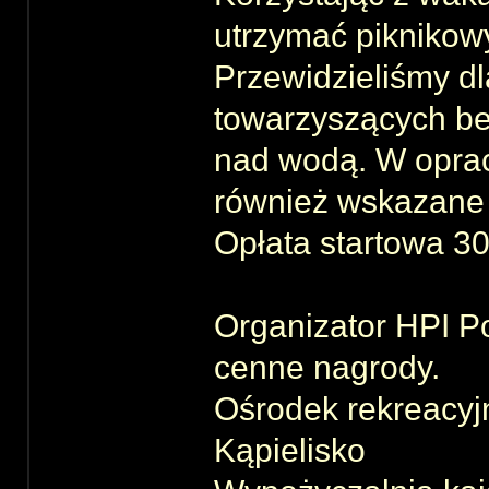
utrzymać piknikowy
Przewidzieliśmy d
towarzyszących be
nad wodą. W opra
również wskazane 
Opłata startowa 30
Organizator HPI P
cenne nagrody.
Ośrodek rekreacyj
Kąpielisko