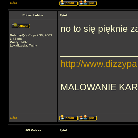
Góra
Robert Lubina
Tytuł:
no to się pięknie
Dołączył(a):
Cz paź 30, 2003
1:44 pm
Posty:
1437
Lokalizacja:
Tychy
______________
http://www.dizzypai
MALOWANIE KAR
Góra
HPI Polska
Tytuł: