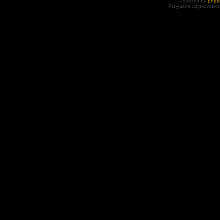
Powered by
php
Przyjazne użytkowniko