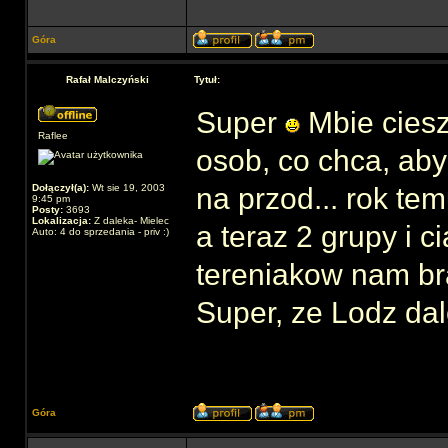
Góra
Rafał Malczyński
Tytuł:
Super
Mbie cieszy
Raflee
osob, co chca, ab
Dołączył(a):
Wt sie 19, 2003
na przod... rok tem
9:45 pm
Posty:
3693
Lokalizacja:
Z daleka- Mielec
a teraz 2 grupy i 
Auto: 4 do sprzedania - priv :)
tereniakow nam br
Super, ze Lodz dal
Góra