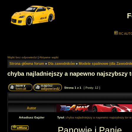
F
RC AUT
Wątki bez odpowiedzi
|
Aktywne wątki
Strona główna forum
»
Dla zawodników
»
Modele spalinowe (dla Zawodni
chyba najladniejszy a napewno najszybszy 
Strona
1
z
1
[ Posty: 12 ]
Autor
Arkadiusz Gajzler
Tytuł:
chyba najladniejszy a napewno najszybszy tor w
Panowie i Panie ..