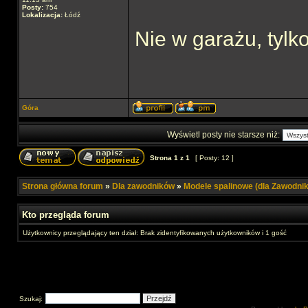
Posty:
754
Lokalizacja:
Łódź
Nie w garażu, tylk
Góra
Wyświetl posty nie starsze niż:
Strona
1
z
1
[ Posty: 12 ]
Strona główna forum
»
Dla zawodników
»
Modele spalinowe (dla Zawodni
Kto przegląda forum
Użytkownicy przeglądający ten dział: Brak zidentyfikowanych użytkowników i 1 gość
Szukaj: