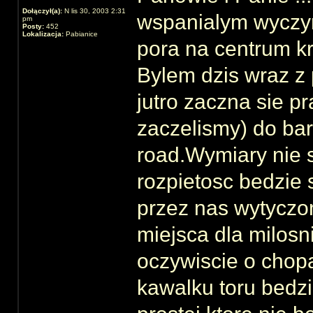
Dołączył(a):
N lis 30, 2003 2:31
wspanialym wyczyn
pm
Posty:
452
Lokalizacja:
Pabianice
pora na centrum kr
Bylem dzis wraz z 
jutro zaczna sie p
zaczelismy) do bar
road.Wymiary nie s
rozpietosc bedzie 
przez nas wytyczo
miejsca dla milos
oczywiscie o chop
kawalku toru bedzi