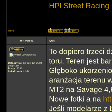
HPI Street Racing
Góra
HPI Polska
Tytuł:
To dopiero trzeci d
toru. Teren jest ba
Dołączył(a):
So cze 12, 2004
10:14 am
Głęboko ukorzenion
Posty:
3530
Lokalizacja:
Łódź
aranżacja terenu 
MT2 na Savage 4
Nowe fotki a na
ht
Jeśli modelarze z 