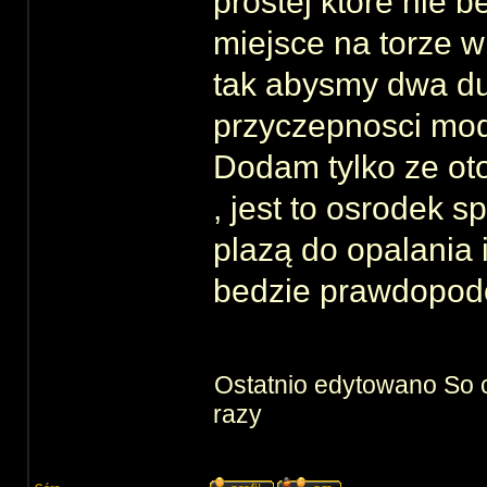
prostej ktore nie 
miejsce na torze 
tak abysmy dwa du
przyczepnosci mode
Dodam tylko ze oto
, jest to osrodek 
plazą do opalania 
bedzie prawdopodo
Ostatnio edytowano So 
razy