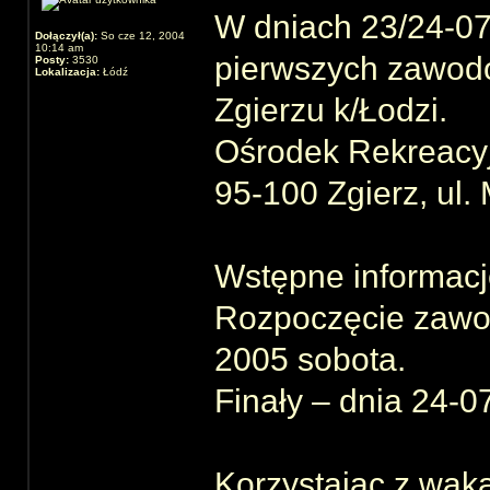
W dniach 23/24-0
Dołączył(a):
So cze 12, 2004
10:14 am
pierwszych zawod
Posty:
3530
Lokalizacja:
Łódź
Zgierzu k/Łodzi.
Ośrodek Rekreacyj
95-100 Zgierz, ul. 
Wstępne informacj
Rozpoczęcie zawod
2005 sobota.
Finały – dnia 24-0
Korzystając z waka