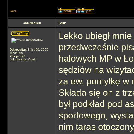
Góra
Jan Matukin
Tytuł:
Lekko ubiegł mnie 
przedwcześnie pis
Dołączył(a):
Śr lut 09, 2005
10:06 am
halowych MP w Łodz
Posty:
897
Lokalizacja:
Opole
sędziów na wizyta
za ew. pomyłkę w 
Składa się on z t
był podkład pod as
sportowego, wystar
nim taras otoczony