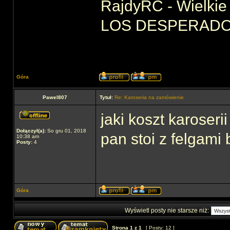
RajdyRC - Wielkie 
LOS DESPERADOS 
Góra
Pawel807
Tytuł:
Re: Karoseria na zamówienie
jaki koszt karoser
Dołączył(a):
So gru 01, 2018
pan stoi z felgami 
10:38 am
Posty:
4
Góra
Wyświetl posty nie starsze niż:
Strona
1
z
1
[ Posty: 12 ]