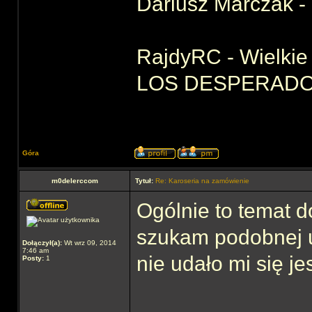
Dariusz Marczak - 
RajdyRC - Wielkie 
LOS DESPERADOS 
Góra
m0delerccom
Tytuł:
Re: Karoseria na zamówienie
Ogólnie to temat d
szukam podobnej u
Dołączył(a):
Wt wrz 09, 2014
7:46 am
nie udało mi się j
Posty:
1