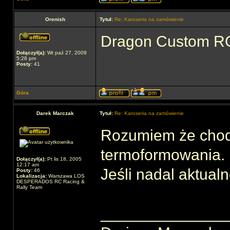
Orenish
Tytuł:
Re: Karoseria na zamówienie
Dragon Custom RC
Dołączył(a):
Wt paź 27, 2009
5:28 pm
Posty:
41
Góra
Darek Marczak
Tytuł:
Re: Karoseria na zamówienie
Rozumiem że chodz
termoformowania.
Dołączył(a):
Pt lis 18, 2005
12:17 am
Jeśli nadal aktua
Posty:
46
Lokalizacja:
Warszawa LOS
DESPERADOS RC Racing &
Rally Team
______________