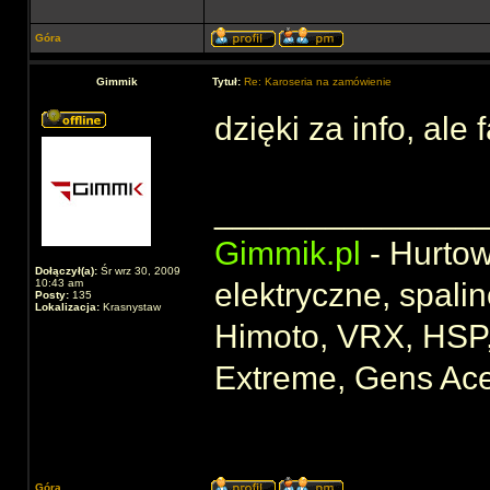
Góra
Gimmik
Tytuł:
Re: Karoseria na zamówienie
dzięki za info, ale 
______________
Gimmik.pl
- Hurtow
Dołączył(a):
Śr wrz 30, 2009
10:43 am
elektryczne, spali
Posty:
135
Lokalizacja:
Krasnystaw
Himoto, VRX, HSP,
Extreme, Gens Ac
Góra