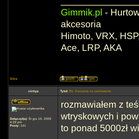
______________
Gimmik.pl
- Hurtow
akcesoria
Himoto, VRX, HSP,
Ace, LRP, AKA
Góra
cichyp
Tytuł:
Re: Karoseria na zamówienie
rozmawiałem z teś
wtryskowych i powi
Dołączył(a):
Śr gru 16, 2009
4:29 pm
to ponad 5000zł wi
Posty:
141