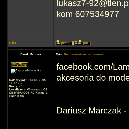
lukasz7-92@tlen.p
kom 607534977
Góra
Darek Marczak
Tytuł:
Re: Karoseria na zamówienie
facebook.com/Lami
akcesoria do mode
Dołączył(a):
Pt lis 18, 2005
12:17 am
Posty:
46
Lokalizacja:
Warszawa LOS
DESPERADOS RC Racing &
Rally Team
______________
Dariusz Marczak - 