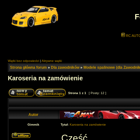
F
RC AUT
Wątki bez odpowiedzi
|
Aktywne wątki
Strona główna forum
»
Dla zawodników
»
Modele spalinowe (dla Zawodni
Karoseria na zamówienie
Strona
1
z
1
[ Posty: 12 ]
Autor
Gimmik
Tytuł:
Karoseria na zamówienie
Cześć,