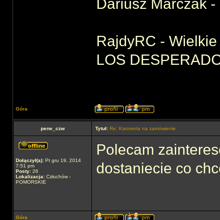
Dariusz Marczak - 
RajdyRC - Wielkie 
LOS DESPERADOS 
Góra
pene_czw
Tytuł:
Re: Karoseria na zamówienie
Polecam zainteres
Dołączył(a):
Pt gru 19, 2014
dostaniecie co chc
7:51 pm
Posty:
26
Lokalizacja:
Człuchów -
POMORSKIE
Góra