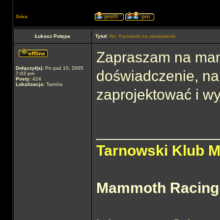
Góra
Łukasz Potępa
Tytuł:
Re: Karoseria na zamówienie
Zapraszam na mam
Dołączył(a):
Pn paź 10, 2005
doświadczenie, n
7:03 pm
Posty:
424
Lokalizacja:
Tarnów
zaprojektować i w
______________
Tarnowski Klub 
Mammoth Racing