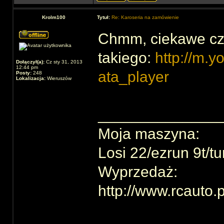
Krolm100
Tytuł:
Re: Karoseria na zamówienie
Chmm, ciekawe czy
takiego:
http://m.
Dołączył(a):
Cz sty 31, 2013
12:44 pm
ata_player
Posty:
248
Lokalizacja:
Wieruszów
______________
Moja maszyna:
Losi 22/ezrun 9t/t
Wyprzedaż:
http://www.rcauto