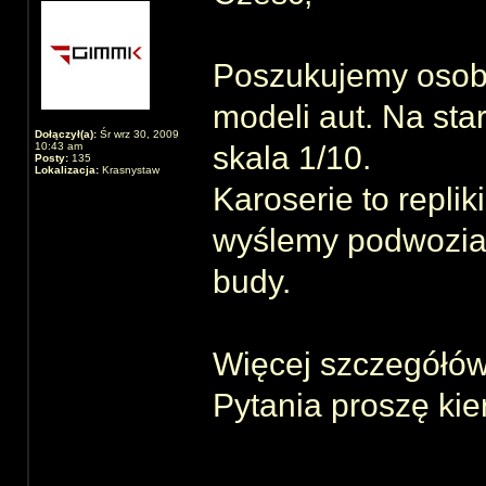
Poszukujemy osoby/
modeli aut. Na star
Dołączył(a):
Śr wrz 30, 2009
10:43 am
skala 1/10.
Posty:
135
Lokalizacja:
Krasnystaw
Karoserie to repli
wyślemy podwozia
budy.
Więcej szczegółów
Pytania proszę ki