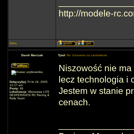
______________
http://modele-rc.c
Góra
Darek Marczak
Tytuł:
Re: Karoseria na zamówienie
Niszowość nie ma 
lecz technologia i
Dołączył(a):
Pt lis 18, 2005
12:17 am
Jestem w stanie p
Posty:
46
Lokalizacja:
Warszawa LOS
DESPERADOS RC Racing &
Rally Team
cenach.
______________