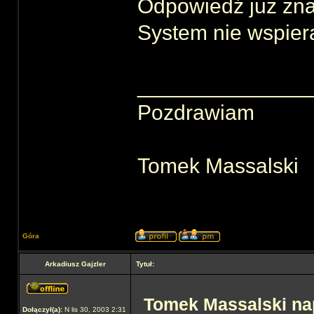
Odpowiedź już zna
System nie wspier
______________
Pozdrawiam
Tomek Massalski
Góra
Arkadiusz Gajzler
Tytuł:
Tomek Massalski nap
Dołączył(a):
N lis 30, 2003 2:31