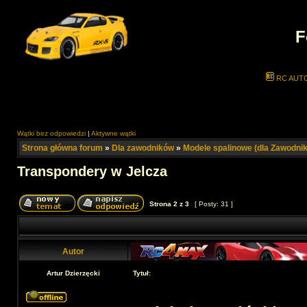
F
RC AUT
Wątki bez odpowiedzi
|
Aktywne wątki
Strona główna forum
»
Dla zawodników
»
Modele spalinowe (dla Zawodni
Transpondery w Jelcza
Strona
2
z
3
[ Posty: 31 ]
Autor
Artur Dzierzęcki
Tytuł: