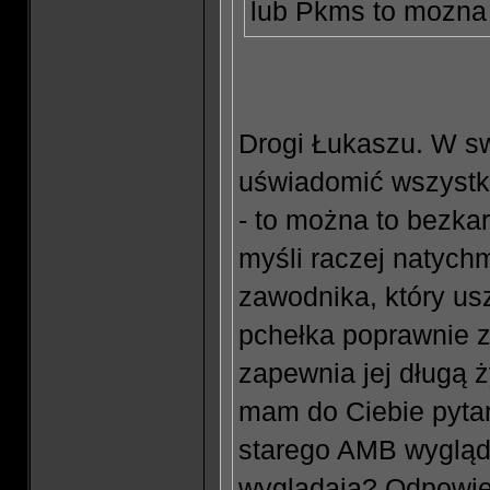
lub Pkms to mozna 
Drogi Łukaszu. W sw
uświadomić wszystk
- to można to bezka
myśli raczej natych
zawodnika, który us
pchełka poprawnie 
zapewnia jej długą 
mam do Ciebie pytani
starego AMB wygląda
wyglądaja? Odpowied