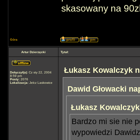
skasowany na 90zl
Góra
Artur Dzierzęcki
Tytuł:
Łukasz Kowalczyk na
Dołączył(a):
Cz sty 22, 2004
8:59 pm
Posty:
2076
Lokalizacja:
Jelcz Laskowice
Dawid Głowacki nap
Łukasz Kowalczyk 
Bardzo mi sie nie 
wypowiedzi Dawidzi