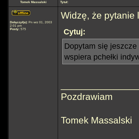
Tomek Massalski
Tytuł:
Widzę, że pytanie l
Dołączył(a):
Pn wrz 01, 2003
2:01 pm
Posty:
575
Cytuj:
Dopytam się jeszcze d
wspiera pchełki indy
______________
Pozdrawiam
Tomek Massalski