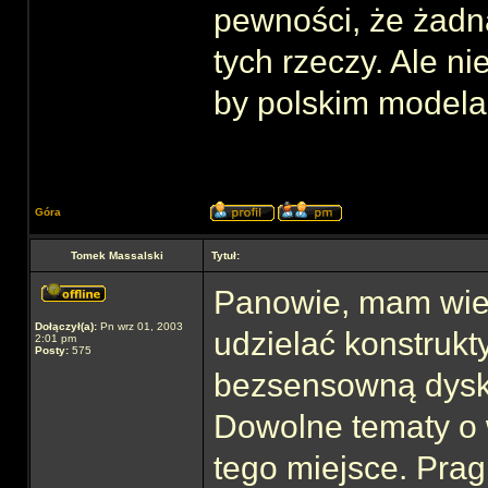
pewności, że żadna
tych rzeczy. Ale nie
by polskim modela
Góra
Tomek Massalski
Tytuł:
Panowie, mam wiel
Dołączył(a):
Pn wrz 01, 2003
udzielać konstrukt
2:01 pm
Posty:
575
bezsensowną dysku
Dowolne tematy o 
tego miejsce. Prag