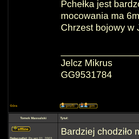
Pchełka jest bardz
mocowania ma 6mm 
Chrzest bojowy w 
______________
Jelcz Mikrus
GG9531784
Góra
Tomek Massalski
Tytuł:
Bardziej chodziło 
Dołączył(a):
Pn wrz 01, 2003