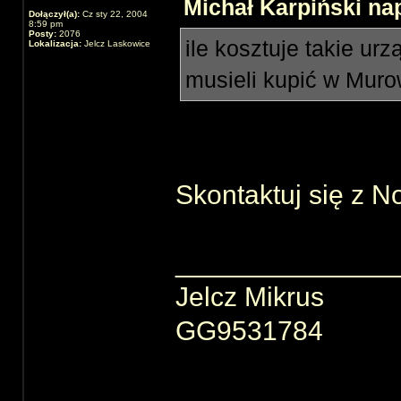
Michał Karpiński nap
Dołączył(a):
Cz sty 22, 2004
8:59 pm
Posty:
2076
ile kosztuje takie u
Lokalizacja:
Jelcz Laskowice
musieli kupić w Mur
Skontaktuj się z N
______________
Jelcz Mikrus
GG9531784