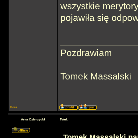
wszystkie merytor
pojawiła się odpow
______________
Pozdrawiam
Tomek Massalski
Góra
Artur Dzierzęcki
Tytuł:
Tomek Massalski nap