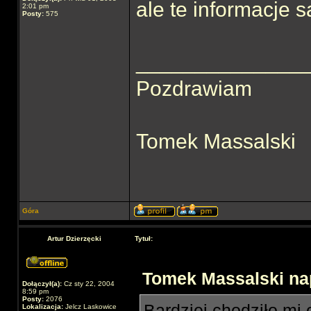
ale te informacje 
2:01 pm
Posty:
575
______________
Pozdrawiam
Tomek Massalski
Góra
Artur Dzierzęcki
Tytuł:
Tomek Massalski nap
Dołączył(a):
Cz sty 22, 2004
8:59 pm
Posty:
2076
Bardziej chodziło mi
Lokalizacja:
Jelcz Laskowice