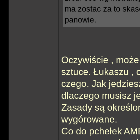
ma zostac za to skas
panowie.
Oczywiście , może 
sztuce. Łukaszu , 
czego. Jak jedzies
dlaczego musisz j
Zasady są określo
wygórowane.
Co do pchełek AMB