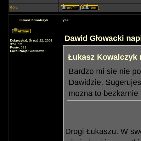
Góra
Łukasz Kowalczyk
Tytuł:
Dawid Głowacki napi
Dołączył(a):
Śr paź 22, 2003
9:51 pm
Posty:
531
Lokalizacja:
Warszawa
Łukasz Kowalczyk n
Bardzo mi sie nie p
Dawidzie. Sugerujes
mozna to bezkarnie
Drogi Łukaszu. W swe