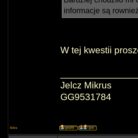
informacje są rownie
W tej kwestii pros
______________
Jelcz Mikrus
GG9531784
Góra