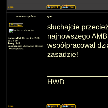
Góra
Michał Karpiński
Tytuł:
słuchajcie przecie
najnowszego AMB w
Dołączył(a):
Cz gru 25, 2003
11:13 pm
współpracował dzia
Posty:
949
Lokalizacja:
Murowana Goślina
- Wielkopolska
zasadzie!
______________
HWD
Góra