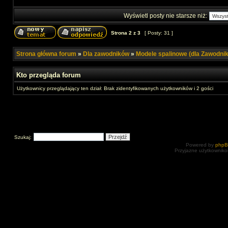
Wyświetl posty nie starsze niż:
Strona
2
z
3
[ Posty: 31 ]
Strona główna forum
»
Dla zawodników
»
Modele spalinowe (dla Zawodni
Kto przegląda forum
Użytkownicy przeglądający ten dział: Brak zidentyfikowanych użytkowników i 2 gości
Szukaj:
Powered by
php
Przyjazne użytkowniko