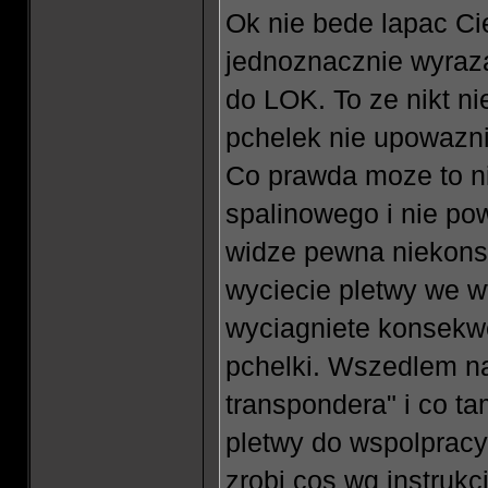
Ok nie bede lapac Ci
jednoznacznie wyraza
do LOK. To ze nikt n
pchelek nie upowazni
Co prawda moze to n
spalinowego i nie po
widze pewna niekonse
wyciecie pletwy we w
wyciagniete konsekwe
pchelki. Wszedlem na
transpondera" i co t
pletwy do wspolprac
zrobi cos wg instrukc