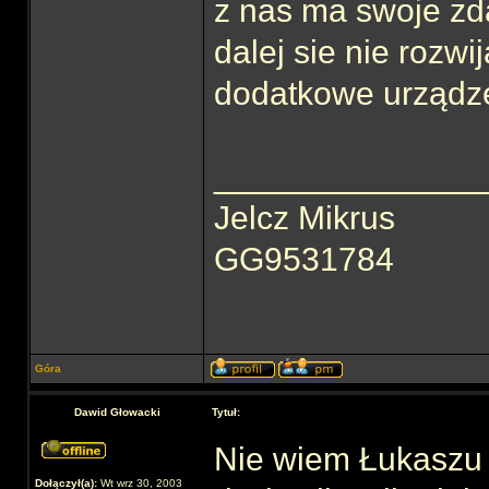
z nas ma swoje zda
dalej sie nie rozwi
dodatkowe urządz
______________
Jelcz Mikrus
GG9531784
Góra
Dawid Głowacki
Tytuł:
Nie wiem Łukaszu 
Dołączył(a):
Wt wrz 30, 2003