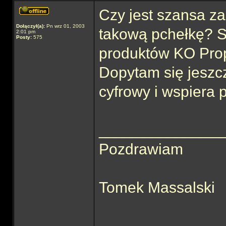
Czy jest szansa z
Dołączył(a):
Pn wrz 01, 2003
takową pchełkę? S
2:01 pm
Posty:
575
produktów KO Prop
Dopytam się jeszcz
cyfrowy i wspiera 
______________
Pozdrawiam
Tomek Massalski