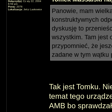
Dołączył(a):
Cz sty 22, 2004
8:59 pm
Posty:
2076
Panowie, mam wielką 
Lokalizacja:
Jelcz Laskowice
konstruktywnych odp
dyskusję to przenieś
wszystkim. Tam jest 
przypomnieć, że jesz
zadane w tym wątku p
Tak jest Tomku. Ni
temat tego urządze
AMB bo sprawdza