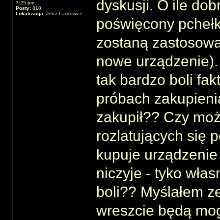
dyskusji. O ile do
7:25 pm
Posty:
810
Lokalizacja:
Jelcz-Laskowice
poświęcony pchełk
zostaną zastosowa
nowe urządzenie).
tak bardzo boli fak
próbach zakupieni
zakupił?? Czy może
rozlatujących się 
kupuje urządzenie
niczyje - tyko wła
boli?? Myślałem ze
wreszcie będą mog