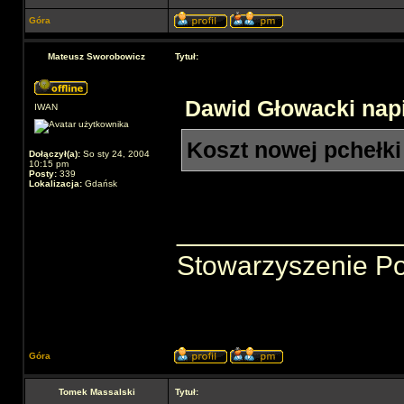
Góra
Mateusz Sworobowicz
Tytuł:
Dawid Głowacki napi
IWAN
Koszt nowej pchełki 
Dołączył(a):
So sty 24, 2004
10:15 pm
Posty:
339
Lokalizacja:
Gdańsk
______________
Stowarzyszenie P
Góra
Tomek Massalski
Tytuł: