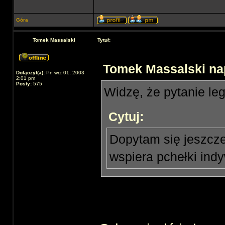
Góra
Tomek Massalski
Tytuł:
Tomek Massalski nap
Dołączył(a):
Pn wrz 01, 2003
2:01 pm
Posty:
575
Widzę, że pytanie leg
Cytuj:
Dopytam się jeszcze 
wspiera pchełki ind