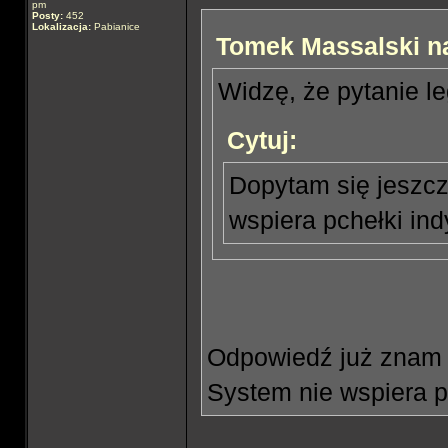
pm
Posty:
452
Lokalizacja:
Pabianice
Tomek Massalski na
Widzę, że pytanie le
Cytuj:
Dopytam się jeszcze
wspiera pchełki in
Odpowiedź już znam w
System nie wspiera p