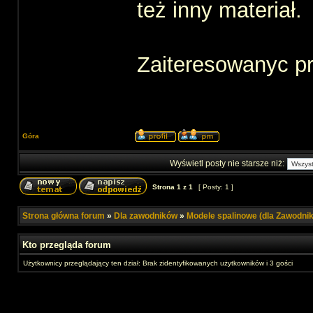
też inny materiał.
Zaiteresowanyc p
Góra
Wyświetl posty nie starsze niż:
Strona
1
z
1
[ Posty: 1 ]
Strona główna forum
»
Dla zawodników
»
Modele spalinowe (dla Zawodni
Kto przegląda forum
Użytkownicy przeglądający ten dział: Brak zidentyfikowanych użytkowników i 3 gości