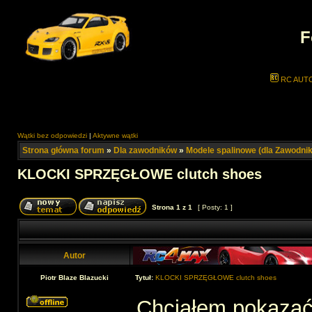
F
RC AUT
Wątki bez odpowiedzi
|
Aktywne wątki
Strona główna forum
»
Dla zawodników
»
Modele spalinowe (dla Zawodni
KLOCKI SPRZĘGŁOWE clutch shoes
Strona
1
z
1
[ Posty: 1 ]
Autor
Piotr Blaze Blazucki
Tytuł:
KLOCKI SPRZĘGŁOWE clutch shoes
Chciałem pokazać 