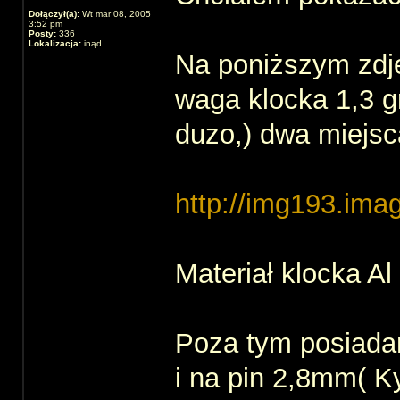
Dołączył(a):
Wt mar 08, 2005
3:52 pm
Posty:
336
Lokalizacja:
inąd
Na poniższym zdję
waga klocka 1,3 g
duzo,) dwa miejsc
http://img193.ima
Materiał klocka Al
Poza tym posiadam
i na pin 2,8mm( K