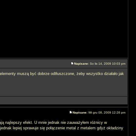
Napisane:
So lis 14, 2009 10:03 pm
 elementy muszą być dobrze odtłuszczone, żeby wszystko działało jak
Napisane:
Wt gru 08, 2009 12:26 pm
dają najlepszy efekt. U mnie jednak nie zauważyłem różnicy w
jednak lepiej sprawuje się połączenie metal z metalem gdyż okładziny