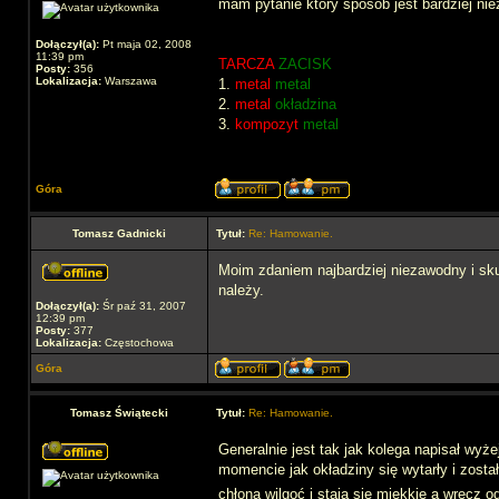
mam pytanie który sposób jest bardziej n
Dołączył(a):
Pt maja 02, 2008
11:39 pm
TARCZA
ZACISK
Posty:
356
Lokalizacja:
Warszawa
1.
metal
metal
2.
metal
okładzina
3.
kompozyt
metal
Góra
Tomasz Gadnicki
Tytuł:
Re: Hamowanie.
Moim zdaniem najbardziej niezawodny i sku
należy.
Dołączył(a):
Śr paź 31, 2007
12:39 pm
Posty:
377
Lokalizacja:
Częstochowa
Góra
Tomasz Świątecki
Tytuł:
Re: Hamowanie.
Generalnie jest tak jak kolega napisał wyż
momencie jak okładziny się wytarły i zosta
chłoną wilgoć i stają się miękkie a wręcz o