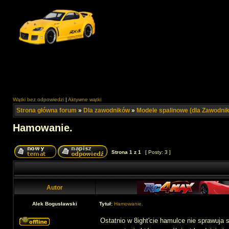
Wątki bez odpowiedzi
|
Aktywne wątki
Strona główna forum
»
Dla zawodników
»
Modele spalinowe (dla Zawodni
Hamowanie.
Strona
1
z
1
[ Posty: 3 ]
Autor
Alek Bogusławski
Tytuł:
Hamowanie.
Ostatnio w 8ight'cie hamulce nie sprawuja