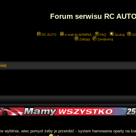
Forum serwisu RC AUT
RC AUTO
e-mail do ADMINA
FAQ
Szukaj
Uż
Zaloguj
Zarejestruj
ków)
 sie wybitnie, wiec pomysł żeby je przerobić - system hamowania oparty na