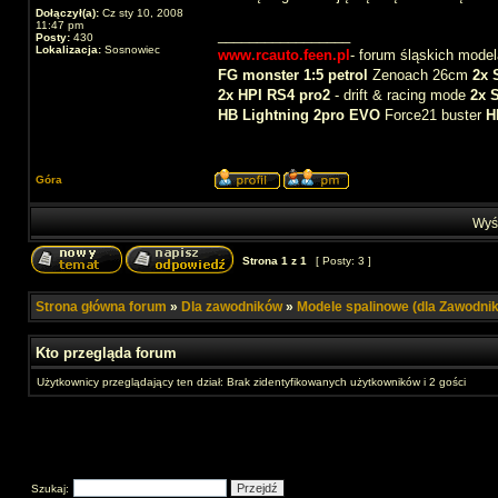
Dołączył(a):
Cz sty 10, 2008
11:47 pm
_________________
Posty:
430
Lokalizacja:
Sosnowiec
www.rcauto.feen.pl
- forum śląskich model
FG monster 1:5 petrol
Zenoach 26cm
2x 
2x HPI RS4 pro2
- drift & racing mode
2x 
HB Lightning 2pro EVO
Force21 buster
H
Góra
Wyśw
Strona
1
z
1
[ Posty: 3 ]
Strona główna forum
»
Dla zawodników
»
Modele spalinowe (dla Zawodni
Kto przegląda forum
Użytkownicy przeglądający ten dział: Brak zidentyfikowanych użytkowników i 2 gości
Szukaj: