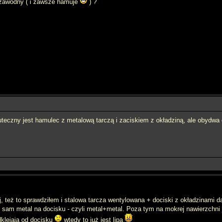
iezawodny ( i zawsze hamuje
) ?
teczny jest hamulec z metalową tarczą i zaciskiem z okładziną, ale obydwa
ej, też to sprawdziłem i stalowa tarcza wentylowana + dociski z okładzinami 
ł sam metal na docisku - czyli metal+metal. Poza tym na mokrej nawierzchni 
dklejają od docisku
wtedy to już jest lipa