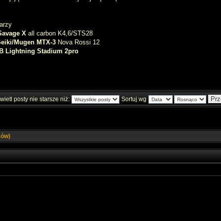
arzy
Savage X
all carbon K4,6/STS28
Seiki/Mugen MTX-3
Nova Rossi 12
B Lightning Stadium 2pro
ietl posty nie starsze niż:
Sortuj wg
ków)