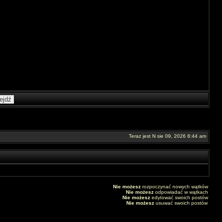
Teraz jest N sie 09, 2026 8:44 am
Nie możesz
rozpoczynać nowych wątków
Nie możesz
odpowiadać w wątkach
Nie możesz
edytować swoich postów
Nie możesz
usuwać swoich postów