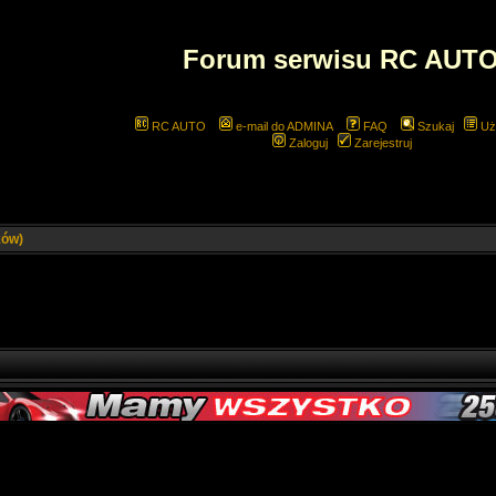
Forum serwisu RC AUT
RC AUTO
e-mail do ADMINA
FAQ
Szukaj
Uż
Zaloguj
Zarejestruj
ków)