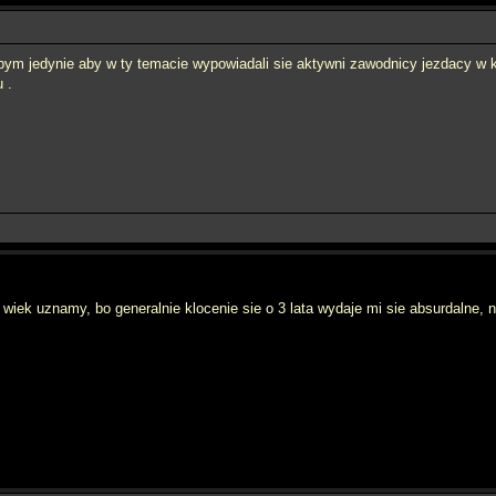
lbym jedynie aby w ty temacie wypowiadali sie aktywni zawodnicy jezdacy w kl
 .
i wiek uznamy, bo generalnie klocenie sie o 3 lata wydaje mi sie absurdalne,