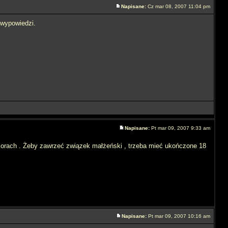
Napisane:
Cz mar 08, 2007 11:04 pm
 wypowiedzi.
Napisane:
Pt mar 09, 2007 9:33 am
iorach . Żeby zawrzeć związek małżeński , trzeba mieć ukończone 18
Napisane:
Pt mar 09, 2007 10:16 am