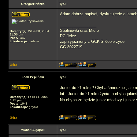
Grzegorz Nóżka
Tytuł:
Adam dobrze napisał, dyskutujecie o latach
_________________
Spalinówki oraz Micro
Dołączył(a):
Wt lis 30, 2004
11:56 pm
RC Jelcz
Posty:
447
zaprzyjaźniony z GCKiS Kobierzyce
Lokalizacja:
bielawa
GG 8022719
Góra
Lech Pepliński
Tytuł:
Junior do 21 roku ? Chyba śmieszne , ale m
lat . Junior do 21 roku życia to chyba jakieś
Dołączył(a):
Pt lis 14, 2003
No chyba że będzie junior młodszy i junior 
4:13 pm
Posty:
1648
Lokalizacja:
gdynia
Góra
Michał Bugajski
Tytuł: