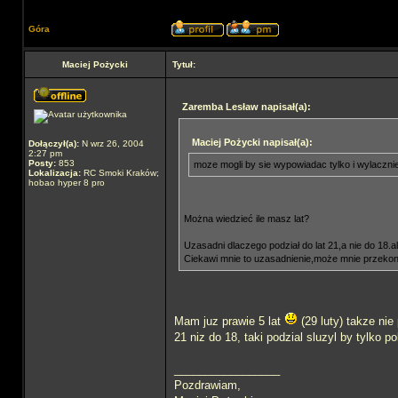
Góra
Maciej Pożycki
Tytuł:
Zaremba Lesław napisał(a):
Maciej Pożycki napisał(a):
Dołączył(a):
N wrz 26, 2004
2:27 pm
Posty:
853
moze mogli by sie wypowiadac tylko i wylaczni
Lokalizacja:
RC Smoki Kraków;
hobao hyper 8 pro
Można wiedzieć ile masz lat?
Uzasadni dlaczego podział do lat 21,a nie do 18.a
Ciekawi mnie to uzasadnienie,może mnie przeko
Mam juz prawie 5 lat
(29 luty) takze nie
21 niz do 18, taki podzial sluzyl by tylko
_________________
Pozdrawiam,