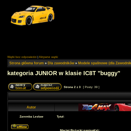
Wątki bez odpowiedzi
|
Aktywne wątki
Strona główna forum
»
Dla zawodników
»
Modele spalinowe (dla Zawodni
kategoria JUNIOR w klasie IC8T "buggy"
Strona
2
z
3
[ Posty: 39 ]
Autor
Zaremba Lesław
Tytuł:
Maciej Pożycki napisał(a):