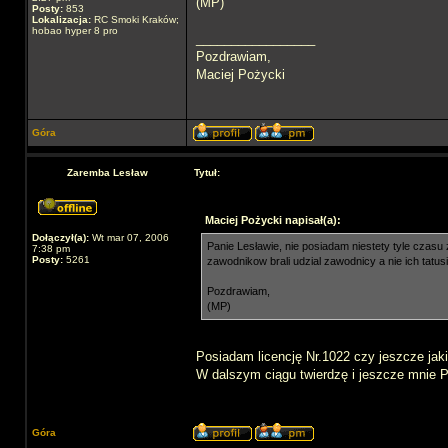
(MP)
Posty:
853
Lokalizacja:
RC Smoki Kraków;
hobao hyper 8 pro
_________________
Pozdrawiam,
Maciej Pożycki
Góra
Zaremba Lesław
Tytuł:
Maciej Pożycki napisał(a):
Dołączył(a):
Wt mar 07, 2006
Panie Lesławie, nie posiadam niestety tyle czas
7:38 pm
Posty:
5261
zawodnikow brali udzial zawodnicy a nie ich tatus
Pozdrawiam,
(MP)
Posiadam licencję Nr.1022 czy jeszcze ja
W dalszym ciągu twierdzę i jeszcze mnie Pa
Góra