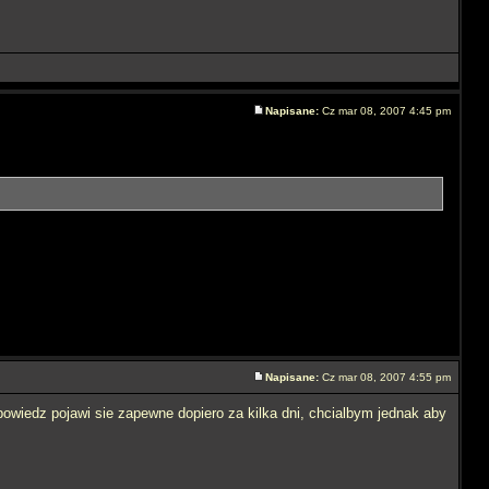
Napisane:
Cz mar 08, 2007 4:45 pm
Napisane:
Cz mar 08, 2007 4:55 pm
owiedz pojawi sie zapewne dopiero za kilka dni, chcialbym jednak aby