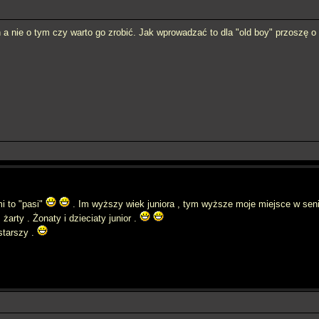
 a nie o tym czy warto go zrobić. Jak wprowadzać to dla "old boy" przoszę o
i to "pasi"
. Im wyższy wiek juniora , tym wyższe moje miejsce w sen
 żarty . Żonaty i dzieciaty junior .
starszy .