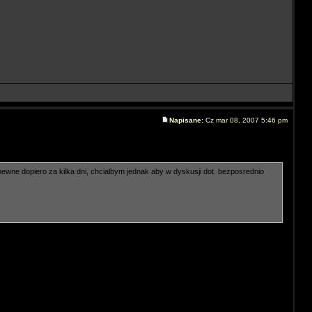
Napisane:
Cz mar 08, 2007 5:46 pm
wne dopiero za kilka dni, chcialbym jednak aby w dyskusji dot. bezposrednio