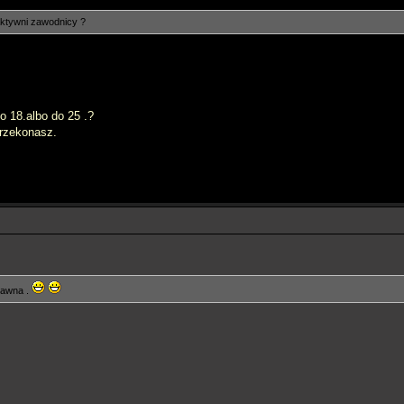
aktywni zawodnicy ?
o 18.albo do 25 .?
rzekonasz.
dawna .