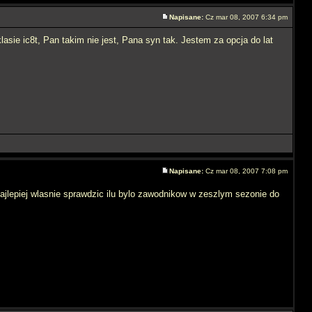
Napisane:
Cz mar 08, 2007 6:34 pm
asie ic8t, Pan takim nie jest, Pana syn tak. Jestem za opcja do lat
Napisane:
Cz mar 08, 2007 7:08 pm
 najlepiej wlasnie sprawdzic ilu bylo zawodnikow w zeszlym sezonie do