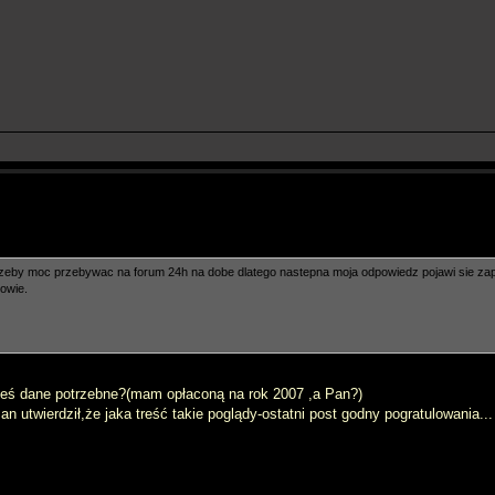
u zeby moc przebywac na forum 24h na dobe dlatego nastepna moja odpowiedz pojawi sie zape
iowie.
kieś dane potrzebne?(mam opłaconą na rok 2007 ,a Pan?)
n utwierdził,że jaka treść takie poglądy-ostatni post godny pogratulowania...