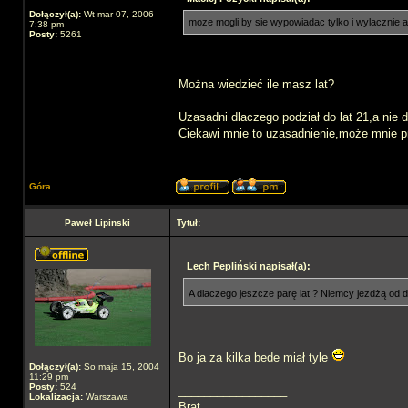
Dołączył(a):
Wt mar 07, 2006
moze mogli by sie wypowiadac tylko i wylacznie 
7:38 pm
Posty:
5261
Można wiedzieć ile masz lat?
Uzasadni dlaczego podział do lat 21,a nie d
Ciekawi mnie to uzasadnienie,może mnie p
Góra
Paweł Lipinski
Tytuł:
Lech Pepliński napisał(a):
A dlaczego jeszcze parę lat ? Niemcy jezdżą od 
Bo ja za kilka bede miał tyle
Dołączył(a):
So maja 15, 2004
11:29 pm
Posty:
524
_________________
Lokalizacja:
Warszawa
Brat