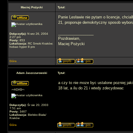
Maciej Pożycki
Tytuł:
Panie Lesławie nie pytam o licencje, chcia
21, proponuje demokrtyczny sposob wyboru
_________________
Dołączył(a):
N wrz 26, 2004
2:27 pm
Pozdrawiam,
Posty:
853
Maciej Pożycki
Lokalizacja:
RC Smoki Kraków;
hobao hyper 8 pro
Góra
Adam Jaszczurowski
Tytuł:
a czy to nie moze byc ustalone pozniej jak
18 lat, a ilu do 21 i wtedy zdecydowac
-=ADA$=-
Dołączył(a):
Śr sie 20, 2003
7:51 am
Posty:
3467
Lokalizacja:
Bielsko-Biała/
Kraków
Góra