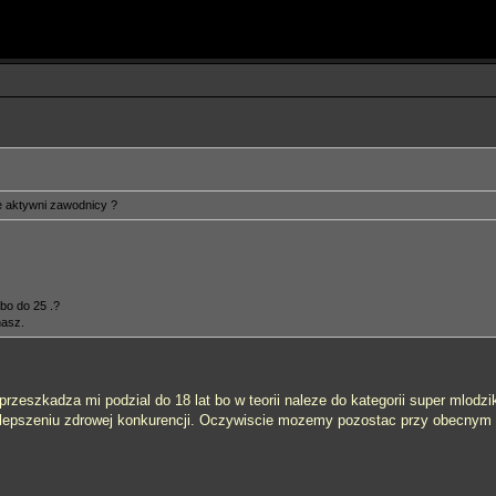
e aktywni zawodnicy ?
lbo do 25 .?
nasz.
 przeszkadza mi podzial do 18 lat bo w teorii naleze do kategorii super mlodz
 polepszeniu zdrowej konkurencji. Oczywiscie mozemy pozostac przy obecnym 