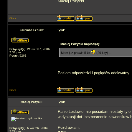
Maciej Pożycki
Góra
Zaremba Lesław
Tytuł:
Maciej Pożycki napisał(a):
Dołączył(a):
Wt mar 07, 2006
7:38 pm
Mam juz prawie 5 lat
(29 luty) ...
Posty:
5261
Poziom odpowiedzi i poglądów adekwatny...
Góra
Maciej Pożycki
Tytuł:
Panie Lesławie, nie posiadam niestety tyl
w dyskusji dot. bezposrednio zawodnikow bra
Pozdrawiam,
Dołączył(a):
N wrz 26, 2004
2:27 pm