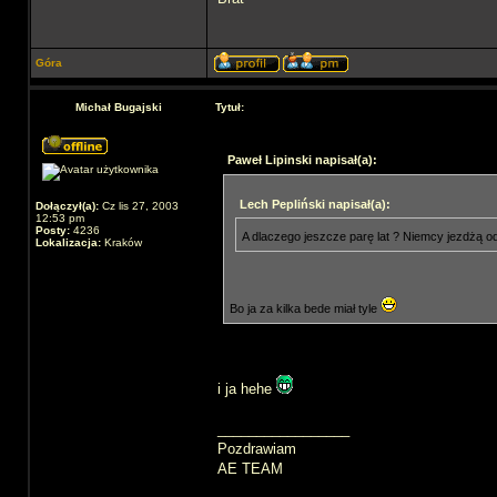
Góra
Michał Bugajski
Tytuł:
Paweł Lipinski napisał(a):
Lech Pepliński napisał(a):
Dołączył(a):
Cz lis 27, 2003
12:53 pm
Posty:
4236
A dlaczego jeszcze parę lat ? Niemcy jezdżą o
Lokalizacja:
Kraków
Bo ja za kilka bede miał tyle
i ja hehe
_________________
Pozdrawiam
AE TEAM