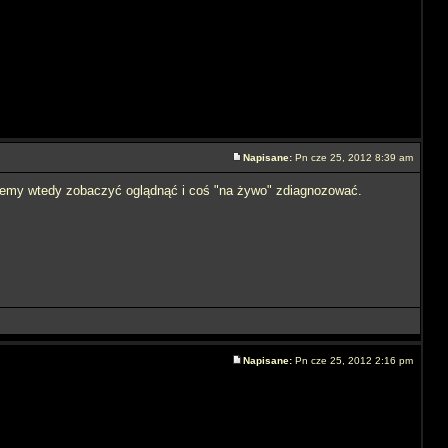
Napisane:
Pn cze 25, 2012 8:39 am
żemy wtedy zobaczyć oglądnąć i coś "na żywo" zdiagnozować.
Napisane:
Pn cze 25, 2012 2:16 pm