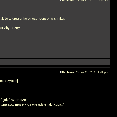
Napisane:
Cz cze 21, 2012 10:32 am
k to w drugiej kolejności sensor w silniku.
est zbyteczny.
Napisane:
Cz cze 21, 2012 12:47 pm
ęci szybciej.
ć jakiś wiatraczek.
znaleźć, może ktoś wie gdzie taki kupić?