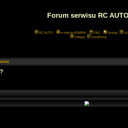
Forum serwisu RC AUT
RC AUTO
e-mail do ADMINA
FAQ
Szukaj
Uż
Zaloguj
Zarejestruj
ników)
t?