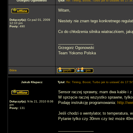
Grzegorz Ogonowski
Tytuł:
Re: Timing, Boost, Turbo jak to ustawić do 17.5t
Witam,
Dołączył(a):
Cz paź 01, 2009
Niestety nie znam tego konkretnego regulat
12:10 pm
Posty:
490
Co do chłodzenia silnika wiatraczkiem, jak
_________________
Grzegorz Ogonowski
Team Yokomo Polska
Góra
Jakub Kłapacz
Tytuł:
Re: Timing, Boost, Turbo jak to ustawić do 17.5t
Sensor raczej sprawny, mam dwa kable i z 
W sprzęcie raczej wszystko sprawne, tylko 
Dołączył(a):
N lis 21, 2010 8:06
Podaję instrukcję programowania:
http://w
pm
Posty:
131
Jeśli chodzi o wentylator, to temperatura, 
Pytanie tylko czy 30mm czy też może 40mm.
_________________