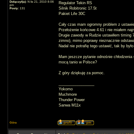
Dołączył(a):
N lis 21, 2010 8:06
Regulator Tekin RS
pm
Silnik Robitronic 17.5t
Posty:
131
Pakiet Life 30C
Cały czas mam ogromny problem z ustawieni
Przełożenie końcowe 4.61 i nie miałem naj
Drugie zawody w Rudzie ustawiłem timing 70 
zimno), mimo poprawy nieznacznie odstawa
Nadal nie potrafię tego ustawić, tak by by
Mam jeszcze pytanie odnośnie chłodzenia 
mocą tanio w Polsce?
Z góry dziękuję za pomoc.
_________________
Yokomo
Muchmore
Thunder Power
Sanwa M11x
Góra