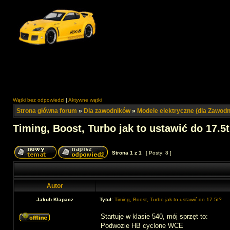
Wątki bez odpowiedzi
|
Aktywne wątki
Strona główna forum
»
Dla zawodników
»
Modele elektryczne (dla Zawod
Timing, Boost, Turbo jak to ustawić do 17.5
Strona
1
z
1
[ Posty: 8 ]
Autor
Jakub Kłapacz
Tytuł:
Timing, Boost, Turbo jak to ustawić do 17.5t?
Startuję w klasie 540, mój sprzęt to:
Podwozie HB cyclone WCE