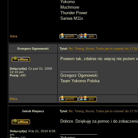
Yokomo
Muchmore
Thunder Power
Sanwa M11x
Góra
Grzegorz Ogonowski
Tytuł:
Re: Timing, Boost, Turbo jak to ustawić do 17.5t
Powiem tak, zdalnie nic więcej nie jeste
Dołączył(a):
Cz paź 01, 2009
_________________
12:10 pm
Grzegorz Ogonowski
Posty:
490
Team Yokomo Polska
Góra
Jakub Kłapacz
Tytuł:
Re: Timing, Boost, Turbo jak to ustawić do 17.5t
Dobrze. Dziękuję za pomoc i do zobaczeni
Dołączył(a):
N lis 21, 2010 8:06
_________________
pm
Yokomo
Posty:
131