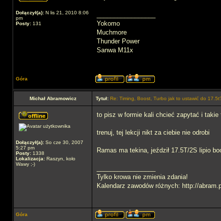
Dołączył(a):
N lis 21, 2010 8:06
_________________
pm
Yokomo
Posty:
131
Muchmore
Thunder Power
Sanwa M11x
Góra
Michał Abramowicz
Tytuł:
Re: Timing, Boost, Turbo jak to ustawić do 17.5t
to pisz w formie kali chcieć zapytać i takie
trenuj, tej lekcji nikt za ciebie nie odrobi
Dołączył(a):
So cze 30, 2007
5:27 pm
Ramas ma tekina, jeździł 17.5T/2S lipio boo
Posty:
1338
Lokalizacja:
Raszyn, koło
Wawy ;-)
_________________
Tylko krowa nie zmienia zdania!
Kalendarz zawodów różnych: http://abram.p
Góra