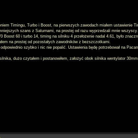
em Timingu, Turbo i Boost, na pierwszych zawodach miałem ustawienie Timin
mniejszych szans z Saturnami, na prostej od razu wyprzedzali mnie wszyscy.
Boost 60 i turbo 14, timing na silniku 4 przełożenie nadal 4.61, było znacznie
łem na prostej od pozostałych zawodników z bezszczotkami.
ło odpowiednio szybko i nic nie popalić. Ustawienia będę potrzebował na Paca
silnika, dużo czytałem i postanowiłem, założyć obok silnika wentylator 30