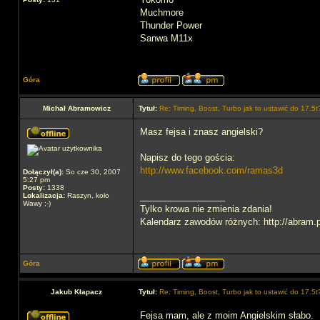
Muchmore
Thunder Power
Sanwa M11x
Góra
Michał Abramowicz
Tytuł:
Re: Timing, Boost, Turbo jak to ustawić do 17.5t
Masz fejsa i znasz angielski?
Napisz do tego gościa:
http://www.facebook.com/ramas3d
Dołączył(a):
So cze 30, 2007
5:27 pm
Posty:
1338
_________________
Lokalizacja:
Raszyn, koło
Wawy ;-)
Tylko krowa nie zmienia zdania!
Kalendarz zawodów różnych: http://abram.p
Góra
Jakub Kłapacz
Tytuł:
Re: Timing, Boost, Turbo jak to ustawić do 17.5t
Fejsa mam, ale z moim Angielskim słabo.