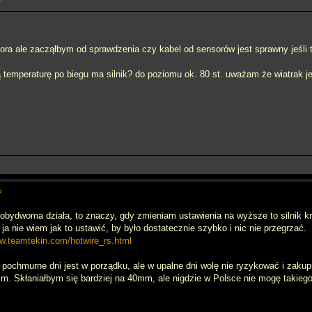
?
ora ale zacząłbym od sprawdzenia czy kabel od sensorów jest sprawny jeśli ta
ą temperaturę po biegu ma silnik? do poziomu ok. 80 st. uważam że wiatrak j
?
obydwoma działa, to znaczy, gdy zmieniam ustawienia na wyższe to silnik kr
ja nie wiem jak to ustawić, by było dostatecznie szybko i nic nie przegrzać.
ww.teamtekin.com/hotwire_rs.html
w pochmurne dni jest w porządku, ale w upalne dni wolę nie ryzykować i zakupi
 Skłaniałbym się bardziej na 40mm, ale nigdzie w Polsce nie mogę takiego 