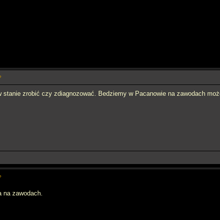
?
m w stanie zrobić czy zdiagnozować. Bedziemy w Pacanowie na zawodach mo
?
a na zawodach.