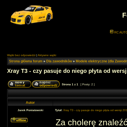
F
RC AUT
Wątki bez odpowiedzi
|
Aktywne wątki
Strona główna forum
»
Dla zawodników
»
Modele elektryczne (dla Zawod
Xray T3 - czy pasuje do niego płyta od wersj
Strona
1
z
1
[ Posty: 2 ]
Autor
Jarek Poniatowski
Tytuł:
Xray T3 - czy pasuje do niego płyta od wersji 201
Za cholerę znaleźć