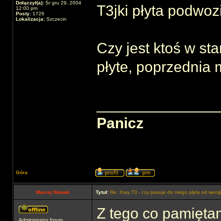
Dołączył(a):
Śr gru 29, 2004
T3jki płyta podwoz
12:00 pm
Posty:
1726
Lokalizacja:
Szczecin
Czy jest ktoś w s
płyte, poprzednia 
______________
Panicz
Góra
Maciej Nowak
Tytuł:
Re: Xray T3 - czy pasuje do niego płyta od wersj
Z tego co pamięta
Administrator forum