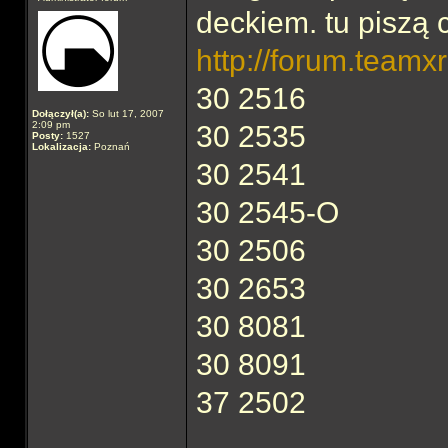
deckiem. tu piszą 
http://forum.team
30 2516
Dołączył(a):
So lut 17, 2007
2:09 pm
30 2535
Posty:
1527
Lokalizacja:
Poznań
30 2541
30 2545-O
30 2506
30 2653
30 8081
30 8091
37 2502