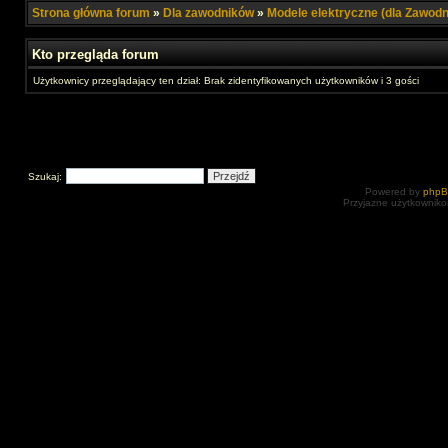
Strona główna forum
»
Dla zawodników
»
Modele elektryczne (dla Zawod
Kto przegląda forum
Użytkownicy przeglądający ten dział: Brak zidentyfikowanych użytkowników i 3 gości
Szukaj:
Powered by
php
Przyjazne użytkowniko