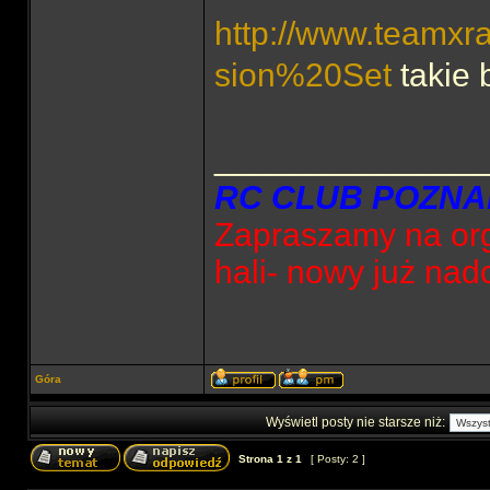
http://www.teamxra
sion%20Set
takie 
______________
RC CLUB POZNA
Zapraszamy na org
hali- nowy już nad
Góra
Wyświetl posty nie starsze niż:
Strona
1
z
1
[ Posty: 2 ]