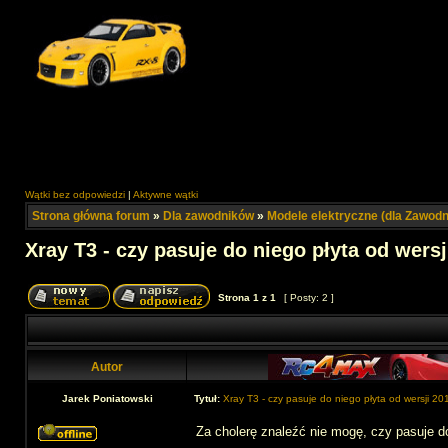
Wątki bez odpowiedzi
|
Aktywne wątki
Strona główna forum
»
Dla zawodników
»
Modele elektryczne (dla Zawod
Xray T3 - czy pasuje do niego płyta od wersj
Strona
1
z
1
[ Posty: 2 ]
Autor
Jarek Poniatowski
Tytuł:
Xray T3 - czy pasuje do niego płyta od wersji 201
Za cholerę znaleźć nie mogę, czy pasuje do