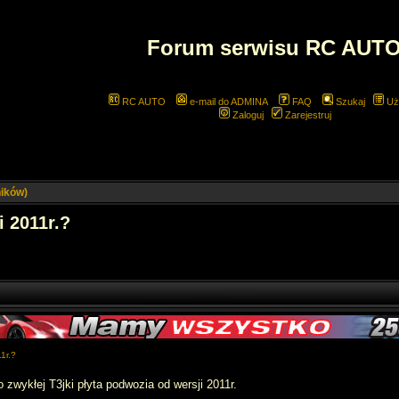
Forum serwisu RC AUT
RC AUTO
e-mail do ADMINA
FAQ
Szukaj
Uż
Zaloguj
Zarejestruj
ników)
i 2011r.?
1r.?
 zwykłej T3jki płyta podwozia od wersji 2011r.