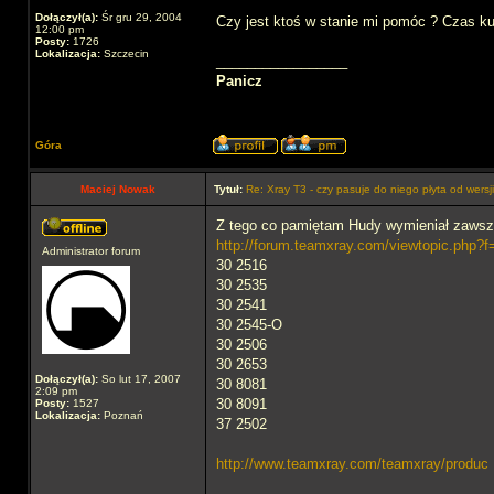
Dołączył(a):
Śr gru 29, 2004
Czy jest ktoś w stanie mi pomóc ? Czas ku
12:00 pm
Posty:
1726
Lokalizacja:
Szczecin
_________________
Panicz
Góra
Maciej Nowak
Tytuł:
Re: Xray T3 - czy pasuje do niego płyta od wersj
Z tego co pamiętam Hudy wymieniał zawsze 
http://forum.teamxray.com/viewtopic.php?
Administrator forum
30 2516
30 2535
30 2541
30 2545-O
30 2506
30 2653
Dołączył(a):
So lut 17, 2007
30 8081
2:09 pm
30 8091
Posty:
1527
Lokalizacja:
Poznań
37 2502
http://www.teamxray.com/teamxray/produc 