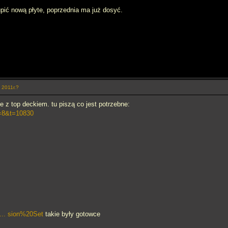
pić nową płyte, poprzednia ma już dosyć.
i 2011r.?
z top deckiem. tu piszą co jest potrzebne:
f=8&t=10830
... sion%20Set
takie były gotowce