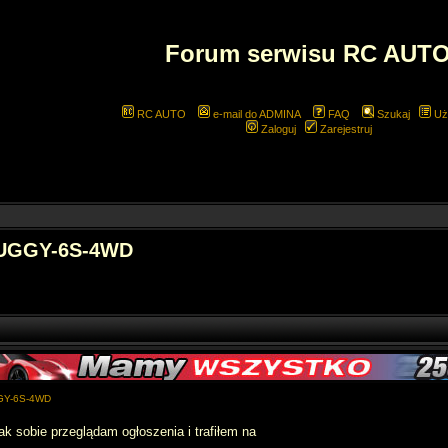
Forum serwisu RC AUT
RC AUTO
e-mail do ADMINA
FAQ
Szukaj
Uż
Zaloguj
Zarejestruj
BUGGY-6S-4WD
GY-6S-4WD
k sobie przeglądam ogłoszenia i trafiłem na