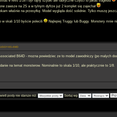
xxas e revo 1/16 i był fajny szybki ale fabryczne części to jakaś tragedia
zone zawsze na 2S a w tylnym dyfrze już 2 komplet się zajechał
ekam właśnie na przesyłkę. Model wygląda dość solidnie. Tylko muszę jesz
 w skali 1/10 byście polecili
Najlepiej Truggy lub Buggy. Monstery mnie ni
-BUGGY-6S-4WD
Associated B64D - mozna powiedziec ze to model zawodniczy (po malych dod
anie na temat monsterow. Nominalnie to skala 1/10, ale praktycznie to 1/8.
ietl posty nie starsze niż:
Sortuj wg