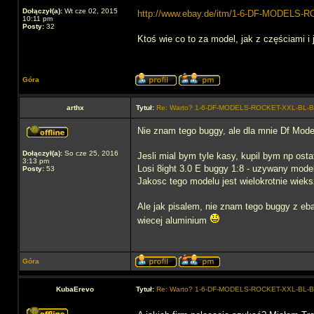
Dołączył(a):
Wt cze 02, 2015
http://www.ebay.de/itm/1-6-DF-MODELS-
10:11 pm
Posty:
32
Ktoś wie co to za model, jak z częściami i
Góra
arthx
Tytuł:
Re: Warto? 1-6-DF-MODELS-ROCKET-XXL-BL
Nie znam tego buggy, ale dla mnie Df Model
Dołączył(a):
So cze 25, 2016
Jesli mial bym tyle kasy, kupil bym np ost
3:13 pm
Losi 8ight 3.0 E buggy 1:8 - uzywany mod
Posty:
53
Jakosc tego modelu jest wielokrotnie wiek
Ale jak pisalem, nie znam tego buggy z eba
wiecej aluminium
Góra
KubaErevo
Tytuł:
Re: Warto? 1-6-DF-MODELS-ROCKET-XXL-BL