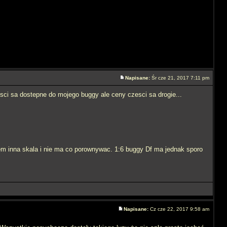
Napisane:
Śr cze 21, 2017 7:11 pm
esci sa dostepne do mojego buggy ale ceny czesci sa drogie...
kiem inna skala i nie ma co porownywac. 1:6 buggy Df ma jednak sporo
Napisane:
Cz cze 22, 2017 9:58 am