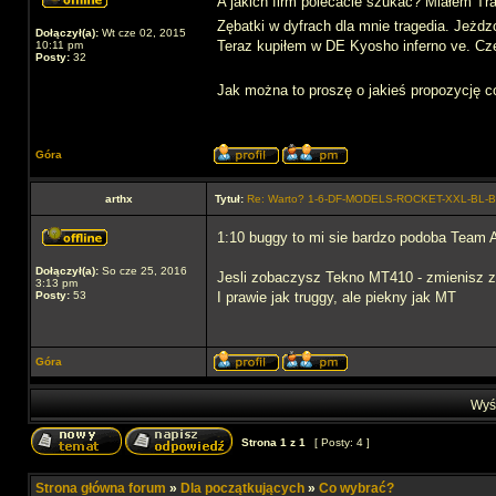
A jakich firm polecacie szukać? Miałem Tra
Zębatki w dyfrach dla mnie tragedia. Jeżd
Dołączył(a):
Wt cze 02, 2015
Teraz kupiłem w DE Kyosho inferno ve. Cz
10:11 pm
Posty:
32
Jak można to proszę o jakieś propozycję co
Góra
arthx
Tytuł:
Re: Warto? 1-6-DF-MODELS-ROCKET-XXL-BL
1:10 buggy to mi sie bardzo podoba Team 
Dołączył(a):
So cze 25, 2016
Jesli zobaczysz Tekno MT410 - zmienisz zd
3:13 pm
Posty:
53
I prawie jak truggy, ale piekny jak MT
Góra
Wyśw
Strona
1
z
1
[ Posty: 4 ]
Strona główna forum
»
Dla początkujących
»
Co wybrać?