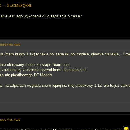
RO ... SwOMdZQ8BL
 jakie jest jego wykonanie? Co sądziscie o cenie?
-BUGGY-6S-4WD
s (mam buggy 1:12) to takie pol zabawki pol modele, glownie chinskie, . Cz
atnio oferowany model ze stajni Team Losi,
el zawodniczy z wieloma przerobkami ulepszajacymi.
sza niz plastikowego DF Models.
y, na zdjeciach wyglada sporo lepiej niz moj plastikowy 1:12, ale to juz cal
-BUGGY-6S-4WD