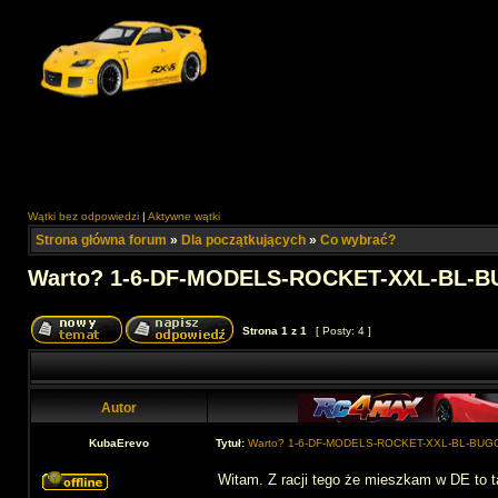
Wątki bez odpowiedzi
|
Aktywne wątki
Strona główna forum
»
Dla początkujących
»
Co wybrać?
Warto? 1-6-DF-MODELS-ROCKET-XXL-BL-
Strona
1
z
1
[ Posty: 4 ]
Autor
KubaErevo
Tytuł:
Warto? 1-6-DF-MODELS-ROCKET-XXL-BL-BUG
Witam. Z racji tego że mieszkam w DE to ta