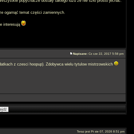
Wszystkie popychacze dostały takiego luzu że nie szło prosto jechać.
cze ogarnąć temat części zamiennych.
e interesują
Napisane:
Cz cze 22, 2017 5:58 pm
atkach z czesci hoopup). Zdobywca wielu tytulow mistrzowskich
Teraz jest Pt sie 07, 2026 8:51 pm