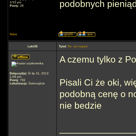
podobnych pienią
3:53 pm
Posty:
28
Góra
Luki35
Tytuł:
Re: sst napęd
A czemu tylko z Po
Dołączył(a):
Śr lip 31, 2013
1:08 pm
Pisali Ci że oki, 
Posty:
792
Lokalizacja:
Świnoujście
podobną cenę o no
nie bedzie
______________