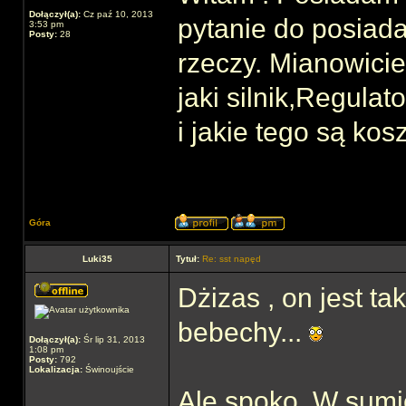
Dołączył(a):
Cz paź 10, 2013
pytanie do posiad
3:53 pm
Posty:
28
rzeczy. Mianowicie
jaki silnik,Regula
i jakie tego są kosz
Góra
Luki35
Tytuł:
Re: sst napęd
Dżizas , on jest tak
bebechy...
Dołączył(a):
Śr lip 31, 2013
1:08 pm
Posty:
792
Lokalizacja:
Świnoujście
Ale spoko. W sumi