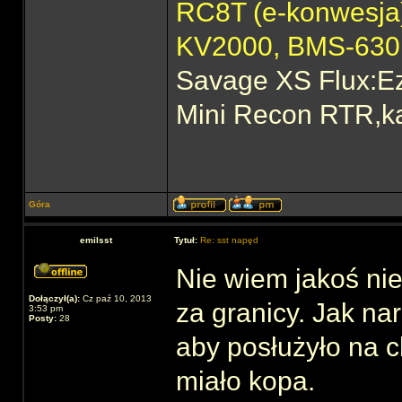
RC8T (e-konwesj
KV2000, BMS-63
Savage XS Flux:E
Mini Recon RTR,ka
Góra
emilsst
Tytuł:
Re: sst napęd
Nie wiem jakoś ni
Dołączył(a):
Cz paź 10, 2013
za granicy. Jak na
3:53 pm
Posty:
28
aby posłużyło na c
miało kopa.