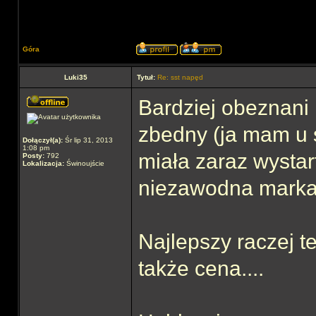
Góra
Luki35
Tytuł:
Re: sst napęd
Bardziej obeznani 
zbedny (ja mam u s
Dołączył(a):
Śr lip 31, 2013
1:08 pm
miała zaraz wystar
Posty:
792
Lokalizacja:
Świnoujście
niezawodna marka
Najlepszy raczej te
także cena....