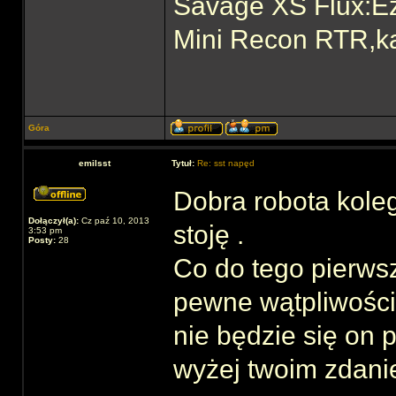
Savage XS Flux:E
Mini Recon RTR,ka
Góra
emilsst
Tytuł:
Re: sst napęd
Dobra robota kole
Dołączył(a):
Cz paź 10, 2013
stoję .
3:53 pm
Posty:
28
Co do tego pierw
pewne wątpliwości 
nie będzie się on 
wyżej twoim zdani