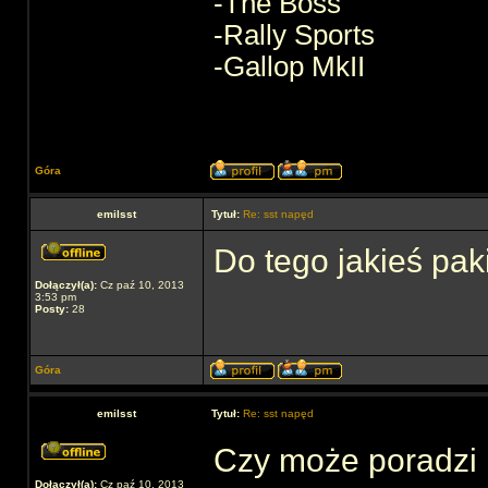
-The Boss
-Rally Sports
-Gallop MkII
Góra
emilsst
Tytuł:
Re: sst napęd
Do tego jakieś pak
Dołączył(a):
Cz paź 10, 2013
3:53 pm
Posty:
28
Góra
emilsst
Tytuł:
Re: sst napęd
Czy może poradzi k
Dołączył(a):
Cz paź 10, 2013