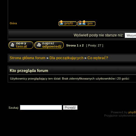
Góra
Wyświetl posty nie starsze niż:
Strona
1
z
2
[ Posty: 27 ]
Strona główna forum
»
Dla początkujących
»
Co wybrać?
Kto przegląda forum
Użytkownicy przeglądający ten dział: Brak zidentyfikowanych użytkowników i 20 gości
Szukaj:
Powered by
php
Przyjazne użytkowniko