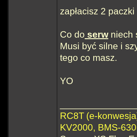
zapłacisz 2 paczki 
Co do
serw
niech 
Musi być silne i s
tego co masz.
YO
______________
RC8T (e-konwesj
KV2000, BMS-63