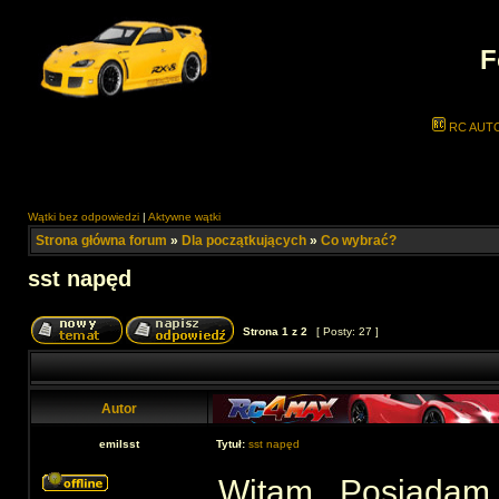
F
RC AUT
Wątki bez odpowiedzi
|
Aktywne wątki
Strona główna forum
»
Dla początkujących
»
Co wybrać?
sst napęd
Strona
1
z
2
[ Posty: 27 ]
Autor
emilsst
Tytuł:
sst napęd
Witam . Posiadam 