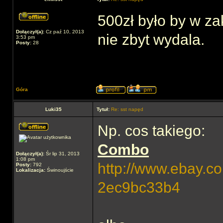
500zł było by w za
Dołączył(a):
Cz paź 10, 2013
nie zbyt wydala.
3:53 pm
Posty:
28
Góra
Luki35
Tytuł:
Re: sst napęd
Np. cos takiego:
Combo
Dołączył(a):
Śr lip 31, 2013
1:08 pm
http://www.ebay.co
Posty:
792
Lokalizacja:
Świnoujście
2ec9bc33b4