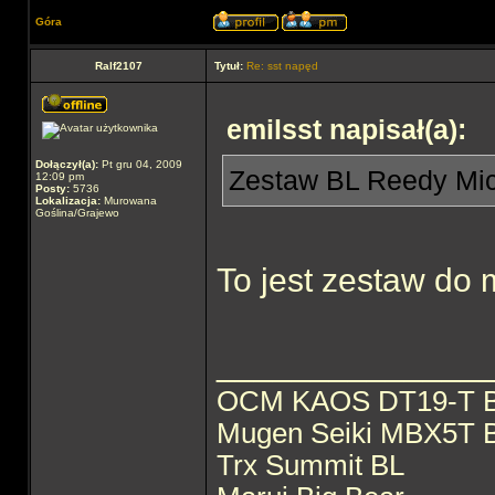
Góra
Ralf2107
Tytuł:
Re: sst napęd
emilsst napisał(a):
Dołączył(a):
Pt gru 04, 2009
Zestaw BL Reedy Mi
12:09 pm
Posty:
5736
Lokalizacja:
Murowana
Goślina/Grajewo
To jest zestaw do 
______________
OCM KAOS DT19-T 
Mugen Seiki MBX5T 
Trx Summit BL