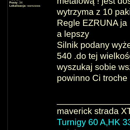
metalową ! jest do
Posty:
34
Lokalizacja:
warszawa
wytrzyma z 10 pak
Regle EZRUNA ja p
a lepszy
Silnik podany wyże
540 .do tej wielko
wyszukaj sobie ws
powinno Ci troch
______________
maverick strada 
Turnigy 60 A,HK 