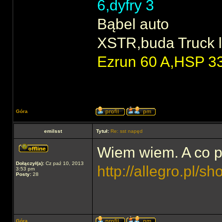
6,dyfry 3
Bąbel auto
XSTR,buda Truck l
Ezrun 60 A,HSP 3
Góra
emilsst
Tytuł:
Re: sst napęd
Wiem wiem. A co p
Dołączył(a):
Cz paź 10, 2013
http://allegro.pl
3:53 pm
Posty:
28
Góra