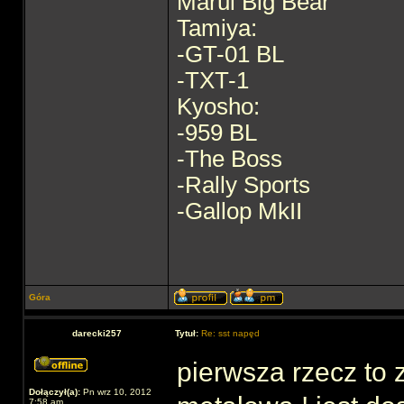
Marui Big Bear
Tamiya:
-GT-01 BL
-TXT-1
Kyosho:
-959 BL
-The Boss
-Rally Sports
-Gallop MkII
Góra
darecki257
Tytuł:
Re: sst napęd
pierwsza rzecz to
Dołączył(a):
Pn wrz 10, 2012
7:58 am