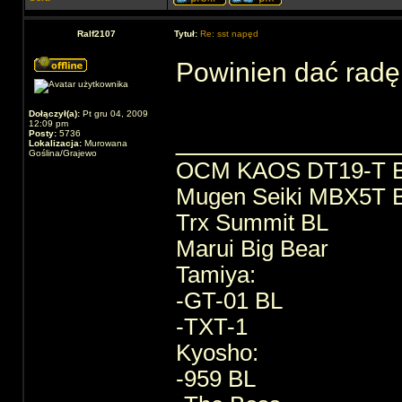
Ralf2107
Tytuł:
Re: sst napęd
Powinien dać radę
Dołączył(a):
Pt gru 04, 2009
12:09 pm
______________
Posty:
5736
Lokalizacja:
Murowana
Goślina/Grajewo
OCM KAOS DT19-T 
Mugen Seiki MBX5T 
Trx Summit BL
Marui Big Bear
Tamiya:
-GT-01 BL
-TXT-1
Kyosho:
-959 BL