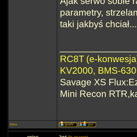
Ajak serwo sobie r
parametry, strzelam
taki jakbyś chciał...
______________
RC8T (e-konwesj
KV2000, BMS-63
Savage XS Flux:E
Mini Recon RTR,ka
Góra
emilsst
Tytuł:
Re: sst napęd