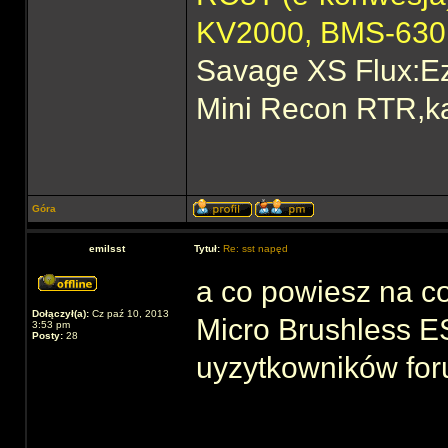
KV2000, BMS-63
Savage XS Flux:E
Mini Recon RTR,ka
Góra
emilsst
Tytuł:
Re: sst napęd
a co powiesz na 
Dołączył(a):
Cz paź 10, 2013
Micro Brushless E
3:53 pm
Posty:
28
uyzytkowników for