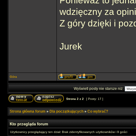
Ponieważ to jedna
wdzięczny za opin
Z góry dzięki i po
Jurek
Góra
Wyświetl posty nie starsze niż:
Strona
2
z
2
[ Posty: 17 ]
Strona główna forum
»
Dla początkujących
»
Co wybrać?
Kto przegląda forum
Użytkownicy przeglądający ten dział: Brak zidentyfikowanych użytkowników i 9 gości