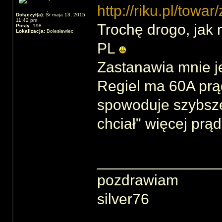
http://riku.pl/towar
Dołączył(a):
Śr maja 13, 2015
11:42 pm
Trochę drogo, jak 
Posty:
198
Lokalizacja:
Bolesławiec
PL
Zastanawia mnie j
Regiel ma 60A prąd
spowoduje szybsze 
chciał" więcej prą
______________
pozdrawiam
silver76