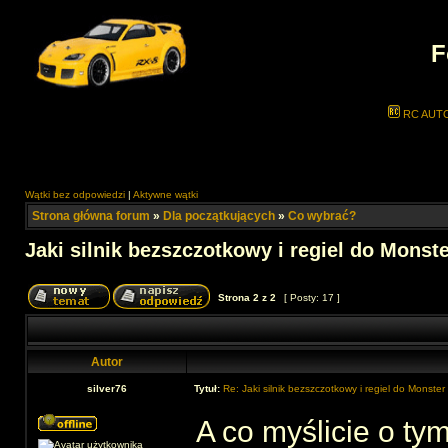
F
RC AUT
Wątki bez odpowiedzi
|
Aktywne wątki
Strona główna forum
»
Dla początkujących
»
Co wybrać?
Jaki silnik bezszczotkowy i regiel do Monst
Strona
2
z
2
[ Posty: 17 ]
Autor
silver76
Tytuł:
Re: Jaki silnik bezszczotkowy i regiel do Monste
A co myślicie o ty