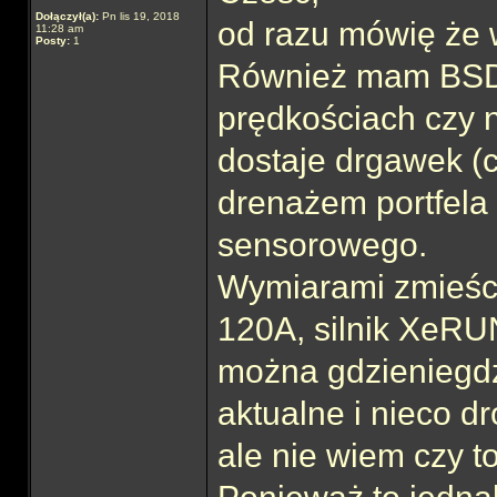
Dołączył(a):
Pn lis 19, 2018
od razu mówię że 
11:28 am
Posty:
1
Również mam BSD 
prędkościach czy np
dostaje drgawek (
drenażem portfel
sensorowego.
Wymiarami zmieś
120A, silnik XeRU
można gdzieniegdz
aktualne i nieco 
ale nie wiem czy t