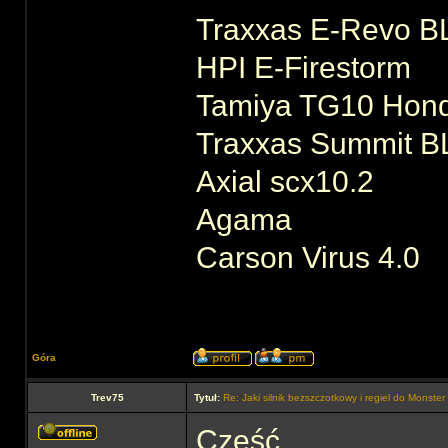
Traxxas E-Revo B
HPI E-Firestorm
Tamiya TG10 Hond
Traxxas Summit B
Axial scx10.2
Agama
Carson Virus 4.0
Góra
Trev75
Tytuł:
Re: Jaki silnik bezszczotkowy i regiel do Monste
Cześć,