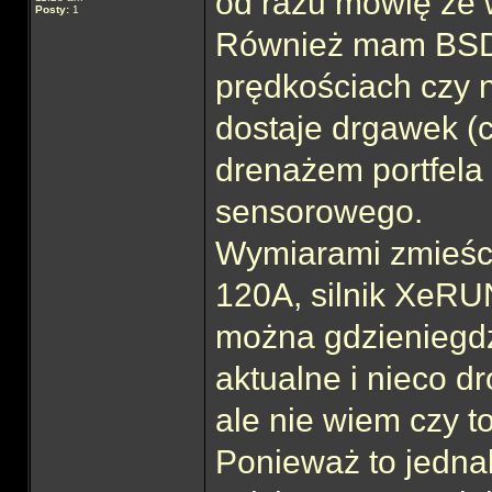
od razu mówię że 
Posty:
1
Również mam BSD 
prędkościach czy np
dostaje drgawek (
drenażem portfel
sensorowego.
Wymiarami zmieś
120A, silnik XeRU
można gdzieniegdz
aktualne i nieco 
ale nie wiem czy t
Ponieważ to jedna