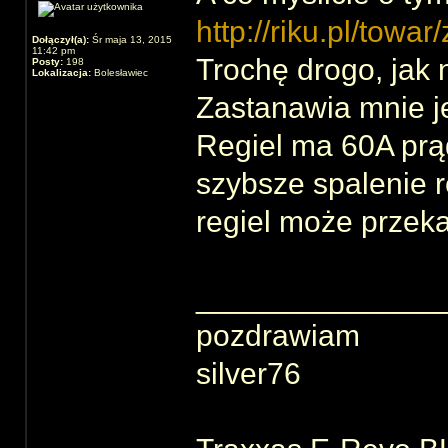
http://riku.pl/towar
Dołączył(a):
Śr maja 13, 2015
11:42 pm
Trochę drogo, jak 
Posty:
198
Lokalizacja:
Bolesławiec
Zastanawia mnie j
Regiel ma 60A prąd
szybsze spalenie re
regiel może prze
______________
pozdrawiam
silver76