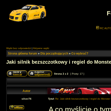
F
RC AUT
Wątki bez odpowiedzi
|
Aktywne wątki
Strona główna forum
»
Dla początkujących
»
Co wybrać?
Jaki silnik bezszczotkowy i regiel do Monst
Strona
2
z
2
[ Posty: 17 ]
Autor
silver76
Tytuł:
Re: Jaki silnik bezszczotkowy i regiel do Monste
A co myślicie o ty