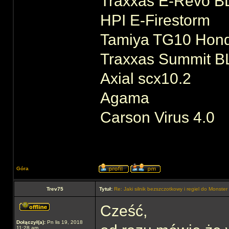
Traxxas E-Revo B
HPI E-Firestorm
Tamiya TG10 Hond
Traxxas Summit B
Axial scx10.2
Agama
Carson Virus 4.0
Góra
Trev75
Tytuł:
Re: Jaki silnik bezszczotkowy i regiel do Monste
Cześć,
Dołączył(a):
Pn lis 19, 2018
11:28 am