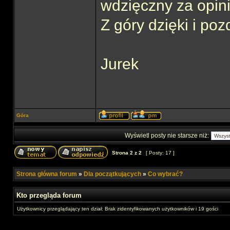
wdzięczny za opin
Z góry dzięki i po
Jurek
Góra
Wyświetl posty nie starsze niż:
Strona
2
z
2
[ Posty: 17 ]
Strona główna forum
»
Dla początkujących
»
Co wybrać?
Kto przegląda forum
Użytkownicy przeglądający ten dział: Brak zidentyfikowanych użytkowników i 19 gości