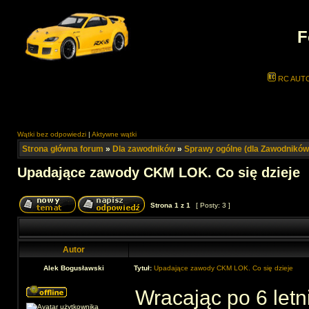
F
RC AUT
Wątki bez odpowiedzi
|
Aktywne wątki
Strona główna forum
»
Dla zawodników
»
Sprawy ogólne (dla Zawodników
Upadające zawody CKM LOK. Co się dzieje
Strona
1
z
1
[ Posty: 3 ]
Autor
Alek Bogusławski
Tytuł:
Upadające zawody CKM LOK. Co się dzieje
Wracając po 6 letn