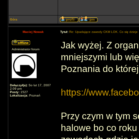
Góra
Maciej Nowak
Tytuł:
Re: Upadające zawody CKM LOK. Co się dzieje
Jak wyżej. Z organ
Administrator forum
mniejszymi lub wię
Poznania do której
Dołączył(a):
So lut 17, 2007
2:09 pm
https://www.faceb
Posty:
1527
Lokalizacja:
Poznań
Przy czym w tym s
halowe bo co roku 