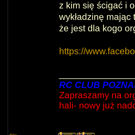
z kim się ścigać i
wykładzinę mając t
że jest dla kogo o
https://www.face
______________
RC CLUB POZNA
Zapraszamy na org
hali- nowy już nad
Góra