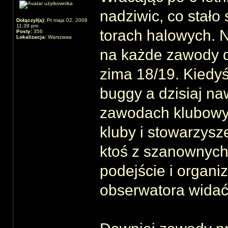
nadziwic, co stało
Dołączył(a):
Pt maja 02, 2008
11:39 pm
torach halowych. Na
Posty:
356
Lokalizacja:
Warszawa
na każde zawody d
zima 18/19. Kiedy
buggy a dzisiaj na
zawodach klubowyc
kluby i stowarzysz
ktoś z szanownych
podejście i orga
obserwatora widać 