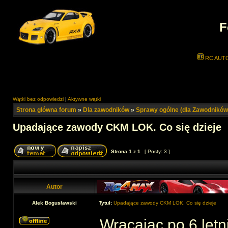
F
RC AUT
Wątki bez odpowiedzi
|
Aktywne wątki
Strona główna forum
»
Dla zawodników
»
Sprawy ogólne (dla Zawodników
Upadające zawody CKM LOK. Co się dzieje
Strona
1
z
1
[ Posty: 3 ]
Autor
Alek Bogusławski
Tytuł:
Upadające zawody CKM LOK. Co się dzieje
Wracając po 6 let