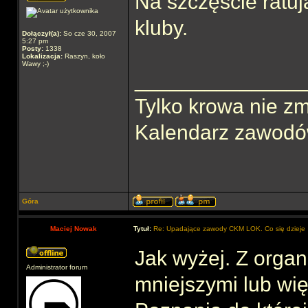
Na szczęście ratuj
kluby.
Dołączył(a):
So cze 30, 2007
5:27 pm
Posty:
1338
Lokalizacja:
Raszyn, koło
Wawy ;-)
______________
Tylko krowa nie zm
Kalendarz zawodów
Góra
Maciej Nowak
Tytuł:
Re: Upadające zawody CKM LOK. Co się dzieje
Jak wyżej. Z organ
Administrator forum
mniejszymi lub wię