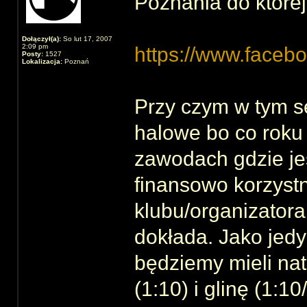
Poznania do której
Dołączył(a):
So lut 17, 2007
2:09 pm
https://www.faceb
Posty:
1527
Lokalizacja:
Poznań
Przy czym w tym s
halowe bo co roku 
zawodach gdzie je
finansowo korzyst
klubu/organizator
dokłada. Jako jedy
będziemy mieli na
(1:10) i glinę (1:1