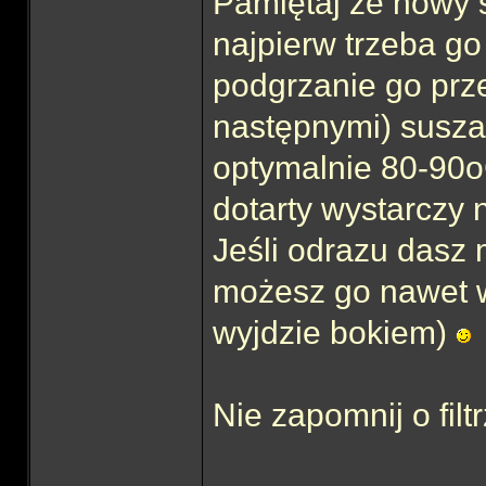
Pamiętaj że nowy s
najpierw trzeba g
podgrzanie go prz
następnymi) susza
optymalnie 80-90
dotarty wystarczy n
Jeśli odrazu dasz 
możesz go nawet w
wyjdzie bokiem)
Nie zapomnij o filt