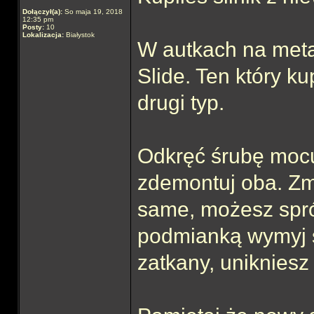
Dołączył(a):
So maja 19, 2018
12:35 pm
Posty:
10
Lokalizacja:
Białystok
W autkach na meta
Slide. Ten który kup
drugi typ.
Odkręć śrubę mocuj
zdemontuj oba. Zmie
same, możesz spr
podmianką wymyj st
zatkany, unikniesz