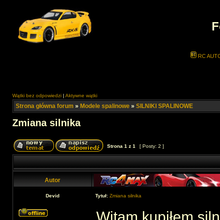
F
RC AUT
Wątki bez odpowiedzi
|
Aktywne wątki
Strona główna forum
»
Modele spalinowe
»
SILNIKI SPALINOWE
Zmiana silnika
Strona
1
z
1
[ Posty: 2 ]
Autor
Devid
Tytuł:
Zmiana silnika
Witam,kupiłem siln