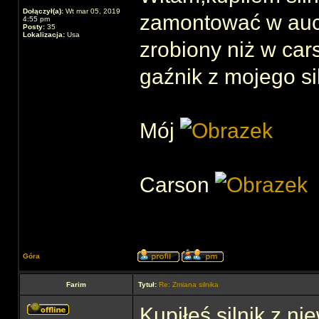
Dołączył(a):
Wt mar 05, 2019
zamontować w auci
4:55 pm
Posty:
35
Lokalizacja:
Usa
zrobiony niż w car
gaźnik z mojego si
Mój
Carson
Góra
Farim
Tytuł:
Re: Zmiana silnika
Kupiłeś silnik z n