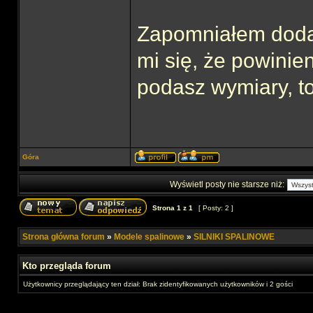
Zapomniałem dodać 
mi się, że powinie
podasz wymiary, t
Góra
Wyświetl posty nie starsze niż:
Strona
1
z
1
[ Posty: 2 ]
Strona główna forum
»
Modele spalinowe
»
SILNIKI SPALINOWE
Kto przegląda forum
Użytkownicy przeglądający ten dział: Brak zidentyfikowanych użytkowników i 2 gości