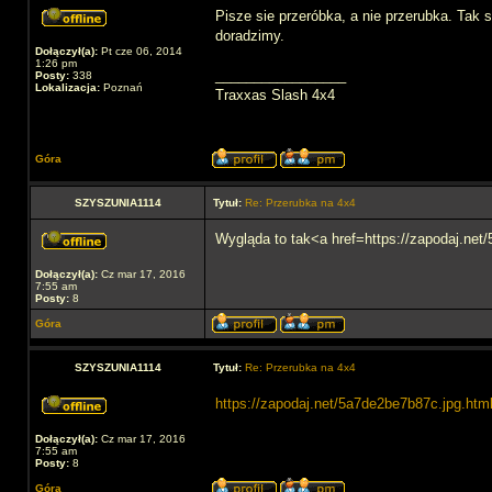
Pisze sie przeróbka, a nie przerubka. Tak 
doradzimy.
Dołączył(a):
Pt cze 06, 2014
1:26 pm
_________________
Posty:
338
Lokalizacja:
Poznań
Traxxas Slash 4x4
Góra
SZYSZUNIA1114
Tytuł:
Re: Przerubka na 4x4
Wygląda to tak<a href=https://zapodaj.n
Dołączył(a):
Cz mar 17, 2016
7:55 am
Posty:
8
Góra
SZYSZUNIA1114
Tytuł:
Re: Przerubka na 4x4
https://zapodaj.net/5a7de2be7b87c.jpg.htm
Dołączył(a):
Cz mar 17, 2016
7:55 am
Posty:
8
Góra