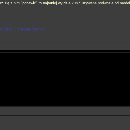
sz się z nim "pobawić" to najtaniej wyjdzie kupić używane podwozie od model
ely TeamC Traxxas Tamiya