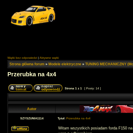
Wątki bez odpowiedzi
|
Aktywne wątki
Strona główna forum
»
Modele elektryczne
»
TUNING MECHANICZNY (Mod
Przerubka na 4x4
Strona
1
z
1
[ Posty: 14 ]
Autor
SZYSZUNIA1114
Tytuł:
Przerubka na 4x4
Witam wszystkich posiadam forda F150 na za