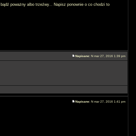
to bądź poważny albo trzeźwy... Napisz ponownie o co chodzi to
Napisane:
N mar 27, 2016 1:39 pm
Napisane:
N mar 27, 2016 1:41 pm