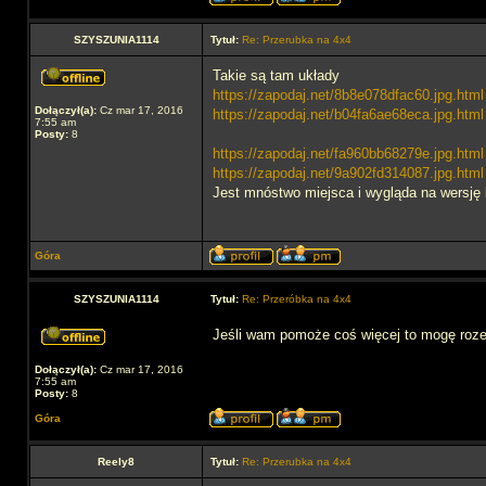
SZYSZUNIA1114
Tytuł:
Re: Przerubka na 4x4
Takie są tam układy
https://zapodaj.net/8b8e078dfac60.jpg.html
Dołączył(a):
Cz mar 17, 2016
https://zapodaj.net/b04fa6ae68eca.jpg.html
7:55 am
Posty:
8
https://zapodaj.net/fa960bb68279e.jpg.html
https://zapodaj.net/9a902fd314087.jpg.html
Jest mnóstwo miejsca i wygląda na wersję 
Góra
SZYSZUNIA1114
Tytuł:
Re: Przeróbka na 4x4
Jeśli wam pomoże coś więcej to mogę rozebr
Dołączył(a):
Cz mar 17, 2016
7:55 am
Posty:
8
Góra
Reely8
Tytuł:
Re: Przerubka na 4x4