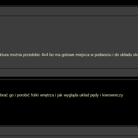
ktura można przedobic 4x4 bo ma gotowe miejsca w podwoziu i do układu skr
ać go i porobić fotki wnętrza i jak wygląda układ pędy i kierowniczy