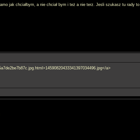
samo jak chciałbym, a nie chciał bym i też a nie terz. Jesli szukasz tu rady 
et/5a7de2be7b87c.jpg.html>14590820433341397034496.jpg</a>
l