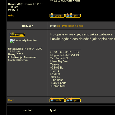
wraz z odbiornikiem
Dołączył(a):
Cz mar 17, 2016
7:55 am
Posty:
8
Góra
Ralf2107
Tytuł:
Re: Przerubka na 4x4
Po opisie wnioskuję, że to jakaś zabawka, 
Łatwiej będzie coś doradzić jak napiszesz c
_________________
Dołączył(a):
Pt gru 04, 2009
12:09 pm
OCM KAOS DT19-T BL
Posty:
5736
Mugen Seiki MBX5T BL
Lokalizacja:
Murowana
Trx Summit BL
Goślina/Grajewo
Marui Big Bear
Tamiya:
-GT-01 BL
-TXT-1
Kyosho:
-959 BL
-The Boss
-Rally Sports
-Gallop MkII
Góra
martinii
Tytuł: