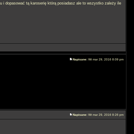
u i dopasować tą karoserię którą posiadasz ale to wszystko zależy ile
Napisane:
Wt mar 29, 2016 8:09 pm
Napisane:
Wt mar 29, 2016 8:26 pm