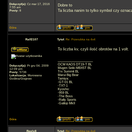
Dołączył(a):
Cz mar 17, 2016
Dobre to
7:55 am
Ta liczba nanim to tylko symbol czy oznac
Posty:
8
Góra
Ralf2107
Tytuł:
Re: Przerubka na 4x4
To liczba kv, czyli ilość obrotów na 1 volt.
_________________
OCM KAOS DT19-T BL
Dołączył(a):
Pt gru 04, 2009
Mugen Seiki MBX5T BL
12:09 pm
Trx Summit BL
Posty:
5736
Marui Big Bear
Lokalizacja:
Murowana
Tamiya:
Goślina/Grajewo
-GT-01 BL
-TXT-1
Kyosho:
-959 BL
-The Boss
-Rally Sports
-Gallop MkII
Góra
Reely8
Tytuł:
Re: Przerubka na 4x4