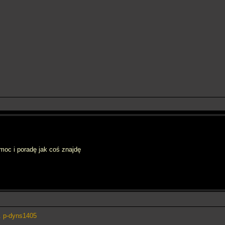
oc i poradę jak coś znajdę
.. p-dyns1405