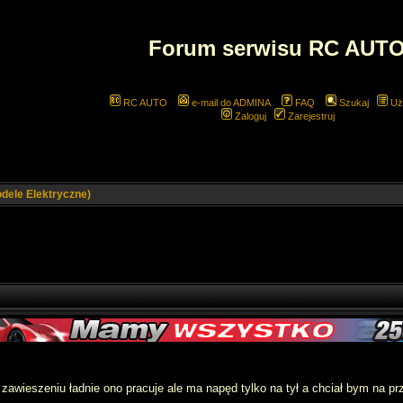
Forum serwisu RC AUT
RC AUTO
e-mail do ADMINA
FAQ
Szukaj
Uż
Zaloguj
Zarejestruj
ele Elektryczne)
wieszeniu ładnie ono pracuje ale ma napęd tylko na tył a chciał bym na prz