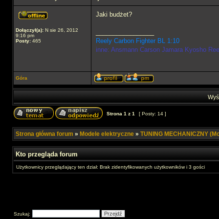
Jaki budżet?
Dołączył(a):
N sie 26, 2012
_________________
9:16 pm
Reely Carbon Fighter BL 1:10
Posty:
465
inne: Ansmann Carson Jamara Kyosho Re
Góra
Wyśw
Strona
1
z
1
[ Posty: 14 ]
Strona główna forum
»
Modele elektryczne
»
TUNING MECHANICZNY (Mod
Kto przegląda forum
Użytkownicy przeglądający ten dział: Brak zidentyfikowanych użytkowników i 3 gości
Szukaj: