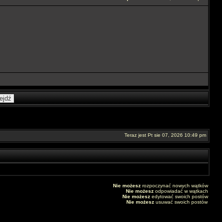
Teraz jest Pt sie 07, 2026 10:49 pm
Nie możesz
rozpoczynać nowych wątków
Nie możesz
odpowiadać w wątkach
Nie możesz
edytować swoich postów
Nie możesz
usuwać swoich postów