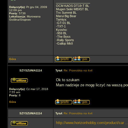
_________________
OCM KAOS DT19-T BL
Dołączył(a):
Pt gru 04, 2009
Mugen Seiki MBX5T BL
12:09 pm
Trx Summit BL
Posty:
5736
Marui Big Bear
Lokalizacja:
Murowana
Tamiya:
Goślina/Grajewo
-GT-01 BL
-TXT-1
Kyosho:
-959 BL
-The Boss
-Rally Sports
-Gallop MkII
Góra
SZYSZUNIA1114
Tytuł:
Re: Przerubka na 4x4
Ok to szukam
Mam nadzieje ze mogę liczyć na waszą pom
Dołączył(a):
Cz mar 17, 2016
7:55 am
Posty:
8
Góra
SZYSZUNIA1114
Tytuł:
Re: Przerubka na 4x4
http://www.horizonhobby.com/product/car .