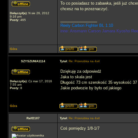
To co posiadasz to zabawka, jeśli już chce
chcesz na to przeznaczyć.
Dołączył(a):
N sie 26, 2012
9:16 pm
_________________
Posty:
465
Reely Carbon Fighter BL 1:10
inne: Ansmann Carson Jamara Kyosho Re
Góra
SZYSZUNIA1114
Tytuł:
Re: Przerubka na 4x4
Dziękuję za odpowiedź
Jaka to skala jest
Dołączył(a):
Cz mar 17, 2016
Długość 73 cm szerokość 35 wysokość 37
7:55 am
Jakie podwozie by było od jakiego
Posty:
8
Góra
Ralf2107
Tytuł:
Re: Przerubka na 4x4
Coś pomiędzy 1/8-1/7