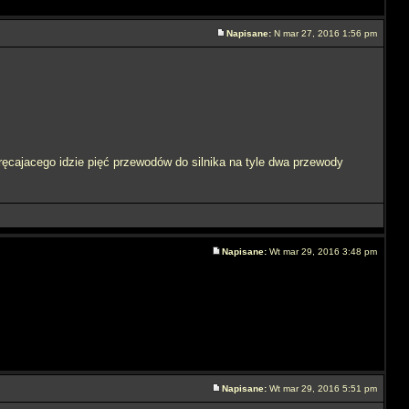
Napisane:
N mar 27, 2016 1:56 pm
ęcajacego idzie pięć przewodów do silnika na tyle dwa przewody
Napisane:
Wt mar 29, 2016 3:48 pm
Napisane:
Wt mar 29, 2016 5:51 pm