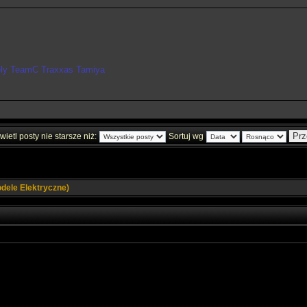
ely TeamC Traxxas Tamiya
ietl posty nie starsze niż:
Sortuj wg
ele Elektryczne)