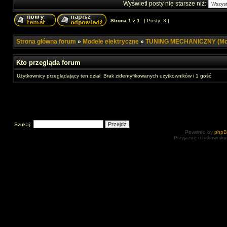
Wyświetl posty nie starsze niż:
Strona
1
z
1
[ Posty: 3 ]
Strona główna forum
»
Modele elektryczne
»
TUNING MECHANICZNY (Mod
Kto przegląda forum
Użytkownicy przeglądający ten dział: Brak zidentyfikowanych użytkowników i 1 gość
Szukaj:
Powered by
php
Przyjazne użytkowniko