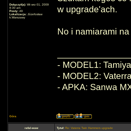
Dołączył(a):
Wt wrz 01, 2009
w upgrade'ach.
8:30 am
Posty:
49
Lokalizacja:
Józefosław
k.Warszawy
No i namiarami na
______________
- MODEL1: Tamiya 
- MODEL2: Vaterr
- APKA: Sanwa M
Góra
rafal-waw
Tytuł:
Re: Vaterra Twin Hammers upgrade