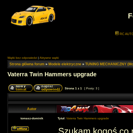
F
RC AUT
Wątki bez odpowiedzi
|
Aktywne wątki
Strona główna forum
»
Modele elektryczne
»
TUNING MECHANICZNY (Mod
Vaterra Twin Hammers upgrade
Strona
1
z
1
[ Posty: 3 ]
Autor
tomasz-dominik
Tytuł:
Vaterra Twin Hammers upgrade
Szukam kogoś co m