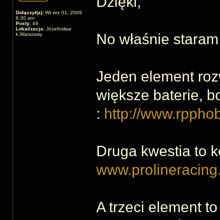
Dzięki,
Dołączył(a):
Wt wrz 01, 2009
8:30 am
Posty:
49
Lokalizacja:
Józefosław
No właśnie staram
k.Warszawy
Jeden element roz
większe baterie, 
:
http://www.rppho
Druga kwestia to k
www.prolineracing.
A trzeci element t