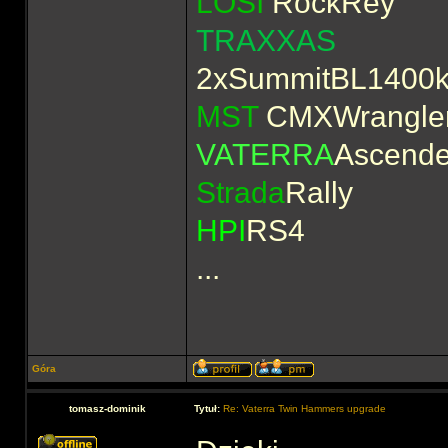
LOSI
RockRey
TRAXXAS
2xSummitBL1400kV
MST
CMXWrangler
VATERRA
Ascende
Strada
Rally
HPI
RS4
...
Góra
tomasz-dominik
Tytuł:
Re: Vaterra Twin Hammers upgrade