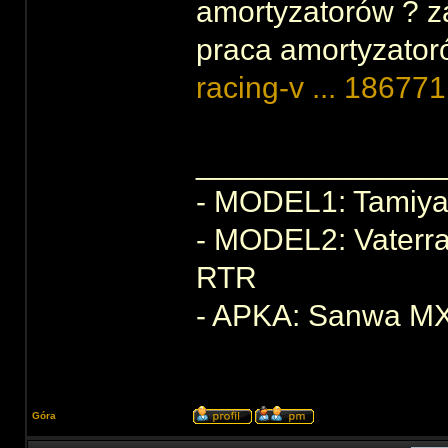
amortyzatorów ? z
praca amortyzator
racing-v ... 18677
______________
- MODEL1: Tamiya 
- MODEL2: Vaterr
RTR
- APKA: Sanwa M
Góra