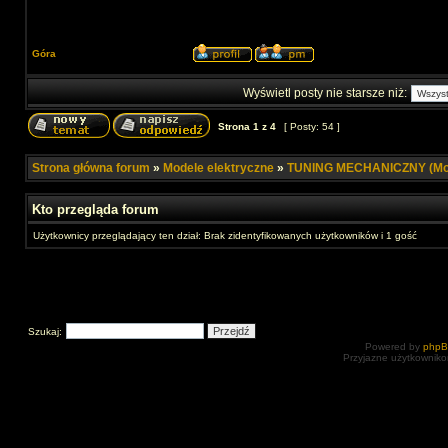
Góra
Wyświetl posty nie starsze niż:
Strona
1
z
4
[ Posty: 54 ]
Strona główna forum
»
Modele elektryczne
»
TUNING MECHANICZNY (Mod
Kto przegląda forum
Użytkownicy przeglądający ten dział: Brak zidentyfikowanych użytkowników i 1 gość
Szukaj:
Powered by
php
Przyjazne użytkowniko