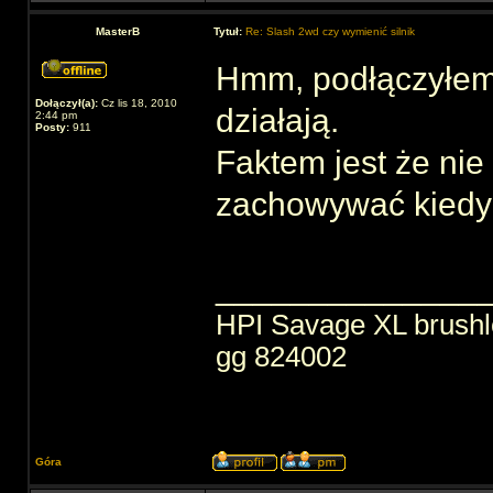
MasterB
Tytuł:
Re: Slash 2wd czy wymienić silnik
Hmm, podłączyłem li
Dołączył(a):
Cz lis 18, 2010
działają.
2:44 pm
Posty:
911
Faktem jest że nie
zachowywać kiedy 
______________
HPI Savage XL brush
gg 824002
Góra