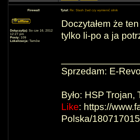
Firewall
Tytuł:
Re: Slash 2wd czy wymienić silnik
Doczytałem że ten
Dołączył(a):
So cze 16, 2012
tylko li-po a ja po
12:27 pm
Posty:
109
Lokalizacja:
Tarnów
______________
Sprzedam: E-Revo
Było: HSP Trojan,
Like
: https://www
Polska/18071701