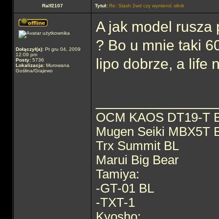
Ralf2107
Tytuł:
Re: Slash 2wd czy wymienić silnik
A jak model rusza
? Bo u mnie taki 6
Dołączył(a):
Pt gru 04, 2009
12:09 pm
lipo dobrze, a life
Posty:
5736
Lokalizacja:
Murowana
Goślina/Grajewo
______________
OCM KAOS DT19-T 
Mugen Seiki MBX5T 
Trx Summit BL
Marui Big Bear
Tamiya:
-GT-01 BL
-TXT-1
Kyosho: