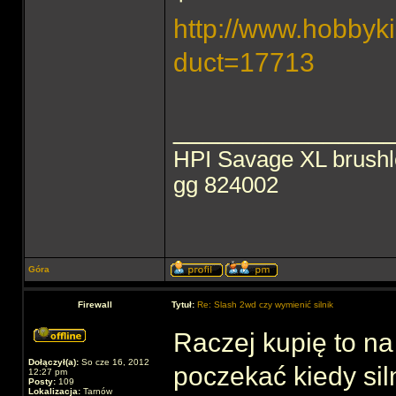
http://www.hobbyki
duct=17713
______________
HPI Savage XL brush
gg 824002
Góra
Firewall
Tytuł:
Re: Slash 2wd czy wymienić silnik
Raczej kupię to n
Dołączył(a):
So cze 16, 2012
poczekać kiedy sil
12:27 pm
Posty:
109
Lokalizacja:
Tarnów