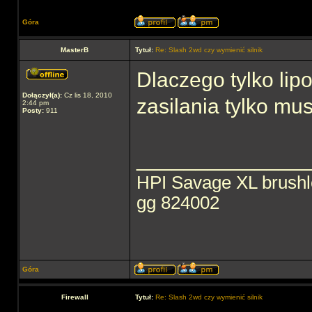
Góra
MasterB
Tytuł:
Re: Slash 2wd czy wymienić silnik
Dlaczego tylko lip
Dołączył(a):
Cz lis 18, 2010
zasilania tylko mu
2:44 pm
Posty:
911
______________
HPI Savage XL brush
gg 824002
Góra
Firewall
Tytuł:
Re: Slash 2wd czy wymienić silnik