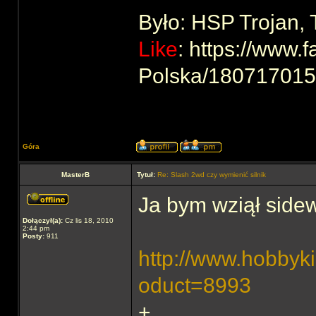
Było: HSP Trojan,
Like
: https://www
Polska/18071701
Góra
MasterB
Tytuł:
Re: Slash 2wd czy wymienić silnik
Ja bym wziął side
Dołączył(a):
Cz lis 18, 2010
2:44 pm
Posty:
911
http://www.hobbyki
oduct=8993
+