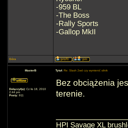
-959 BL
-The Boss
-Rally Sports
-Gallop MkII
Góra
MasterB
Tytuł:
Re: Slash 2wd czy wymienić silnik
Bez obciążenia jes
Dołączył(a):
Cz lis 18, 2010
terenie.
2:44 pm
Posty:
911
______________
HPI Savage XL brush