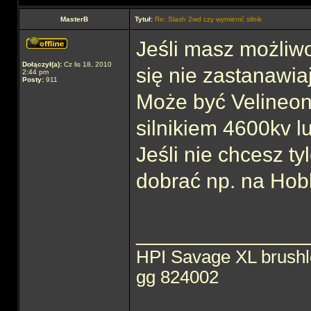
MasterB
Tytuł:
Re: Slash 2wd czy wymienić silnik
Jeśli masz możliw
Dołączył(a):
Cz lis 18, 2010
się nie zastanawiaj
2:44 pm
Posty:
911
Może być Velineon
silnikiem 4600kv l
Jeśli nie chcesz t
dobrać np. na Hob
______________
HPI Savage XL brush
gg 824002