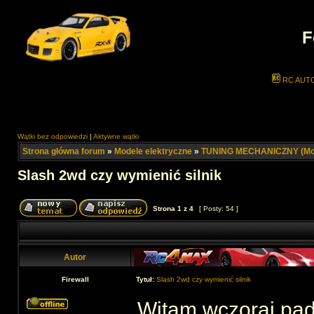
F
RC AUT
Wątki bez odpowiedzi
|
Aktywne wątki
Strona główna forum
»
Modele elektryczne
»
TUNING MECHANICZNY (Mod
Slash 2wd czy wymienić silnik
Strona
1
z
4
[ Posty: 54 ]
Autor
Firewall
Tytuł:
Slash 2wd czy wymienić silnik
Witam wczoraj padł