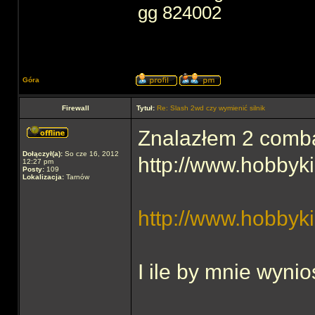
gg 824002
Góra
Firewall
Tytuł:
Re: Slash 2wd czy wymienić silnik
Znalazłem 2 comba
Dołączył(a):
So cze 16, 2012
http://www.hobby
12:27 pm
Posty:
109
Lokalizacja:
Tarnów
http://www.hobbyki
I ile by mnie wynio