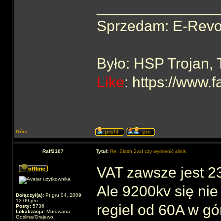
______________
Sprzedam: E-Revo
Było: HSP Trojan,
Like
: https://www
Góra
Ralf2107
Tytuł:
Re: Slash 2wd czy wymienić silnik
VAT zawsze jest 2
Ale 9200kv się ni
Dołączył(a):
Pt gru 04, 2009
12:09 pm
regiel od 60A w gó
Posty:
5736
Lokalizacja:
Murowana
Goślina/Grajewo