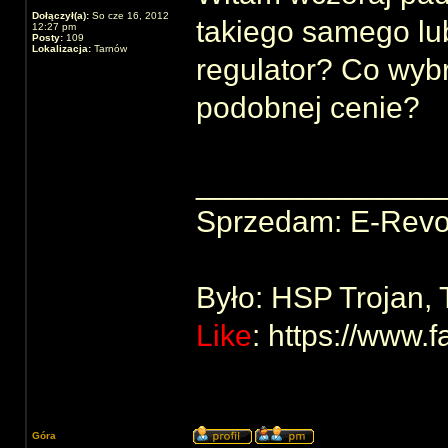
Dołączył(a):
So cze 16, 2012
takiego samego lub
12:27 pm
Posty:
109
Lokalizacja:
Tarnów
regulator? Co wyb
podobnej cenie?
______________
Sprzedam: E-Revo
Było: HSP Trojan,
Like
: https://www
Góra