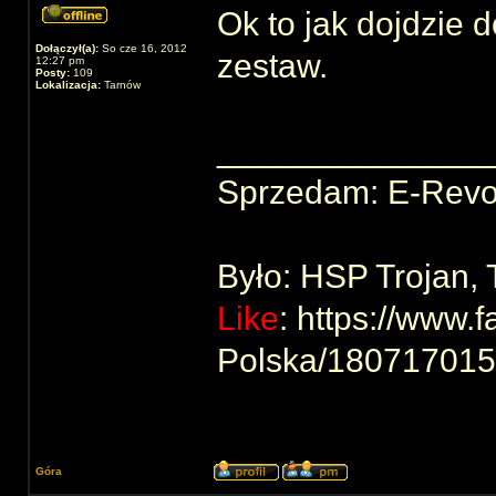
Ok to jak dojdzie 
Dołączył(a):
So cze 16, 2012
zestaw.
12:27 pm
Posty:
109
Lokalizacja:
Tarnów
______________
Sprzedam: E-Revo
Było: HSP Trojan,
Like
: https://www
Polska/18071701
Góra