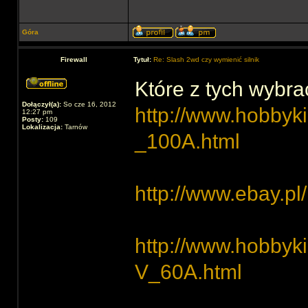
Góra
Firewall
Tytuł:
Re: Slash 2wd czy wymienić silnik
Które z tych wybra
Dołączył(a):
So cze 16, 2012
http://www.hobbyki
12:27 pm
Posty:
109
Lokalizacja:
Tarnów
_100A.html
http://www.ebay.pl
http://www.hobbyki
V_60A.html