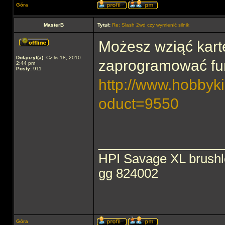
Góra
MasterB
Tytuł:
Re: Slash 2wd czy wymienić silnik
Możesz wziąć kart
Dołączył(a):
Cz lis 18, 2010
zaprogramować funk
2:44 pm
Posty:
911
http://www.hobbyki
oduct=9550
______________
HPI Savage XL brush
gg 824002
Góra