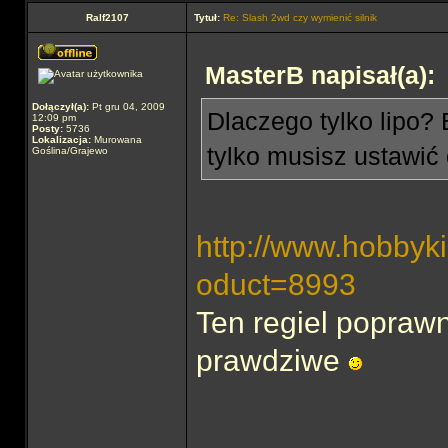
Ralf2107
Tytuł:
Re: Slash 2wd czy wymienić silnik
MasterB napisał(a):
Dołączył(a):
Pt gru 04, 2009
Dlaczego tylko lipo? 
12:09 pm
Posty:
5736
Lokalizacja:
Murowana
tylko musisz ustawić
Goślina/Grajewo
http://www.hobbyki
oduct=8993
Ten regiel poprawni
prawdziwe
______________