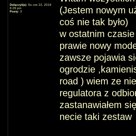
Dołączył(a):
So cze 22, 2019
(Jestem nowym uż
6:29 pm
Posty:
3
coś nie tak było)
w ostatnim czasie
prawie nowy model
zawsze pojawia si
ogrodzie ,kamieni
road ) wiem ze n
regulatora z odbio
zastanawiałem si
necie taki zestaw