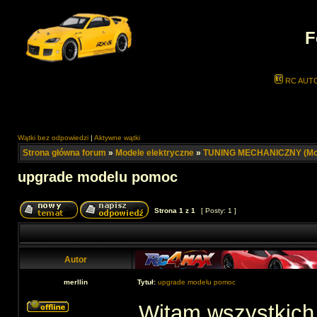
F
RC AUT
Wątki bez odpowiedzi
|
Aktywne wątki
Strona główna forum
»
Modele elektryczne
»
TUNING MECHANICZNY (Mod
upgrade modelu pomoc
Strona
1
z
1
[ Posty: 1 ]
Autor
merllin
Tytuł:
upgrade modelu pomoc
Witam wszystkich