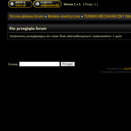
Strona
1
z
1
[ Posty: 1 ]
Strona główna forum
»
Modele elektryczne
»
TUNING MECHANICZNY (Mod
Kto przegląda forum
Użytkownicy przeglądający ten dział: Brak zidentyfikowanych użytkowników i 1 gość
Szukaj:
Powered by
php
Przyjazne użytkowniko