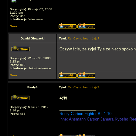
Dołączył(a):
Pt maja 02, 2008
11:39 pm
Posty:
356
Lokalizacja:
Warszawa
Góra
Dawid Głowacki
Tytuł:
Re: Czy to forum żyje?
Oczywiście, że żyje! Tyle że nieco spokojn
Dołączył(a):
Wt wrz 30, 2003
7:25 pm
Posty:
810
Lokalizacja:
Jelcz-Laskowice
Góra
Reely8
Tytuł:
Re: Czy to forum żyje?
Żyję
Dołączył(a):
N sie 26, 2012
_________________
9:16 pm
Reely Carbon Fighter BL 1:10
Posty:
465
inne: Ansmann Carson Jamara Kyosho Re