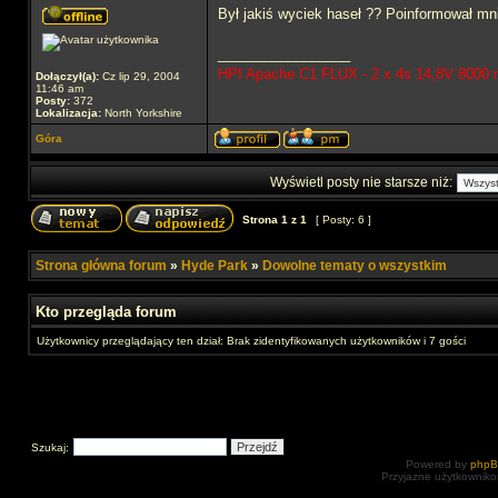
Był jakiś wyciek haseł ?? Poinformował mn
_________________
HPI Apache C1 FLUX - 2 x 4s 14,8V 8000
Dołączył(a):
Cz lip 29, 2004
11:46 am
Posty:
372
Lokalizacja:
North Yorkshire
Góra
Wyświetl posty nie starsze niż:
Strona
1
z
1
[ Posty: 6 ]
Strona główna forum
»
Hyde Park
»
Dowolne tematy o wszystkim
Kto przegląda forum
Użytkownicy przeglądający ten dział: Brak zidentyfikowanych użytkowników i 7 gości
Szukaj:
Powered by
php
Przyjazne użytkowniko