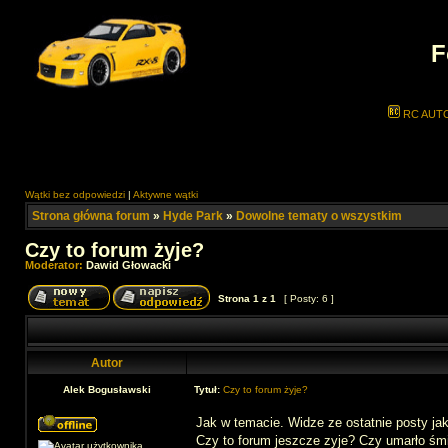
F
RC AUT
Wątki bez odpowiedzi
|
Aktywne wątki
Strona główna forum
»
Hyde Park
»
Dowolne tematy o wszystkim
Czy to forum żyje?
Moderator:
Dawid Głowacki
Strona
1
z
1
[ Posty: 6 ]
Autor
Alek Bogusławski
Tytuł:
Czy to forum żyje?
Jak w temacie. Widze ze ostatnie posty jak
Czy to forum jeszcze zyje? Czy umarło śmi