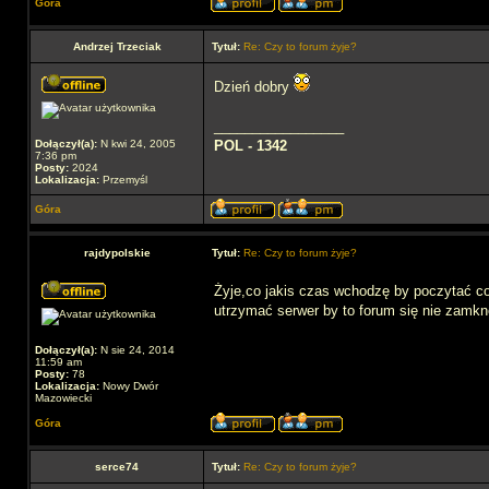
Góra
Andrzej Trzeciak
Tytuł:
Re: Czy to forum żyje?
Dzień dobry
_________________
Dołączył(a):
N kwi 24, 2005
POL - 1342
7:36 pm
Posty:
2024
Lokalizacja:
Przemyśl
Góra
rajdypolskie
Tytuł:
Re: Czy to forum żyje?
Żyje,co jakis czas wchodzę by poczytać c
utrzymać serwer by to forum się nie zamkn
Dołączył(a):
N sie 24, 2014
11:59 am
Posty:
78
Lokalizacja:
Nowy Dwór
Mazowiecki
Góra
serce74
Tytuł:
Re: Czy to forum żyje?