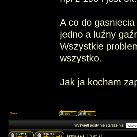
A co do gasniecia t
jedno a luźny gaźni
Wszystkie problem
wszystko.
Jak ja kocham zap
Góra
Wyświetl posty nie starsze niż:
Strona
1
z
1
[ Posty: 1 ]