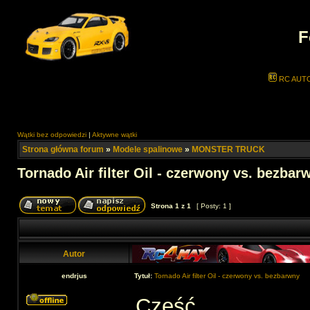
F
RC AUT
Wątki bez odpowiedzi
|
Aktywne wątki
Strona główna forum
»
Modele spalinowe
»
MONSTER TRUCK
Tornado Air filter Oil - czerwony vs. bezbar
Strona
1
z
1
[ Posty: 1 ]
Autor
endrjus
Tytuł:
Tornado Air filter Oil - czerwony vs. bezbarwny
Cześć,