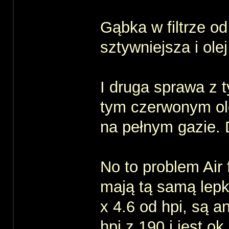
Gąbka w filtrze od
sztywniejsza i olej
I druga sprawa z 
tym czerwonym ole
na pełnym gazie.
No to problem Air 
mają tą samą lepko
x 4.6 od hpi, są a
hpi z 190 i jest ok.