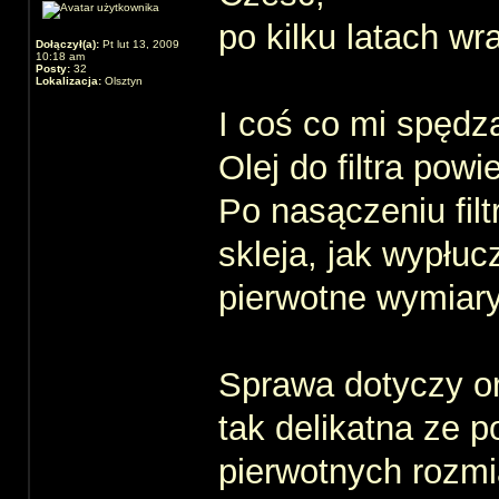
po kilku latach wr
Dołączył(a):
Pt lut 13, 2009
10:18 am
Posty:
32
Lokalizacja:
Olsztyn
I coś co mi spędz
Olej do filtra pow
Po nasączeniu filtr
skleja, jak wypłucz
pierwotne wymiary
Sprawa dotyczy ory
tak delikatna ze p
pierwotnych rozm