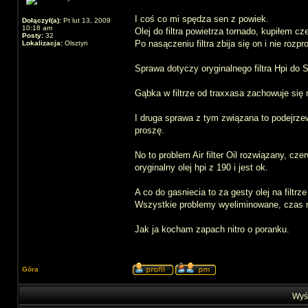
I coś co mi spędza sen z powiek.
Dołączył(a):
Pt lut 13, 2009
10:18 am
Olej do filtra powietrza tornado, kupiłem cz
Posty:
32
Po nasączeniu filtra zbija się on i nie rozp
Lokalizacja:
Olsztyn
Sprawa dotyczy oryginalnego filtra Hpi do 
Gąbka w filtrze od traxxasa zachowuje się no
I druga sprawa z tym związana to podejrze
proszę.
No to problem Air filter Oil rozwiązany, cz
oryginalny olej hpi z 190 i jest ok.
A co do gasniecia to za gesty olej na filtrze 
Wszystkie problemy wyeliminowane, czas n
Jak ja kocham zapach nitro o poranku.
Góra
Wyśw