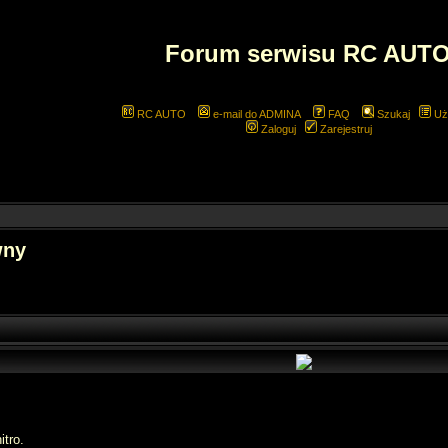
Forum serwisu RC AUT
RC AUTO
e-mail do ADMINA
FAQ
Szukaj
Uż
Zaloguj
Zarejestruj
wny
itro.