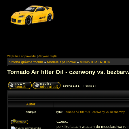
Wątki bez odpowiedzi
|
Aktywne wątki
Strona główna forum
»
Modele spalinowe
»
MONSTER TRUCK
Tornado Air filter Oil - czerwony vs. bezbar
Strona
1
z
1
[ Posty: 1 ]
Autor
endrjus
Tytuł:
Tornado Air filter Oil - czerwony vs. bezbarwny
Cześć,
po kilku latach wracam do modelarstwa rc n