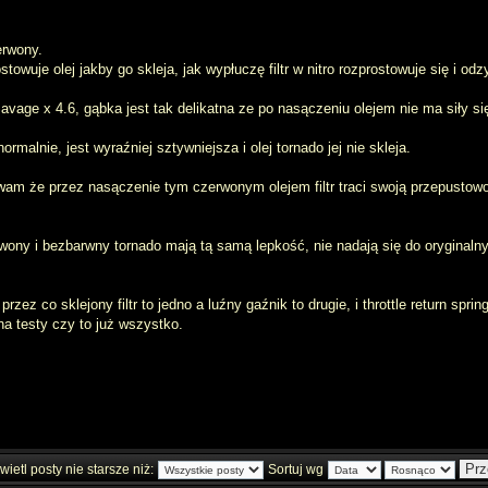
erwony.
rostowuje olej jakby go skleja, jak wypłuczę filtr w nitro rozprostowuje się i 
Savage x 4.6, gąbka jest tak delikatna ze po nasączeniu olejem nie ma siły 
rmalnie, jest wyraźniej sztywniejsza i olej tornado jej nie skleja.
wam że przez nasączenie tym czerwonym olejem filtr traci swoją przepustow
erwony i bezbarwny tornado mają tą samą lepkość, nie nadają się do oryginaln
przez co sklejony filtr to jedno a luźny gaźnik to drugie, i throttle return spring
a testy czy to już wszystko.
ietl posty nie starsze niż:
Sortuj wg