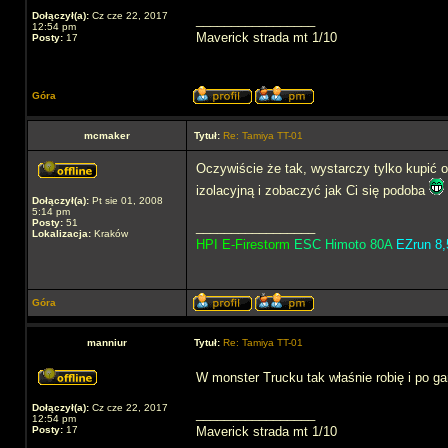
Dołączył(a):
Cz cze 22, 2017
_________________
12:54 pm
Maverick strada mt 1/10
Posty:
17
Góra
mcmaker
Tytuł:
Re: Tamiya TT-01
Oczywiście że tak, wystarczy tylko kupić 
izolacyjną i zobaczyć jak Ci się podoba
Dołączył(a):
Pt sie 01, 2008
5:14 pm
Posty:
51
_________________
Lokalizacja:
Kraków
HPI E-Firestorm
ESC Himoto 80A
EZrun 8,
Góra
manniur
Tytuł:
Re: Tamiya TT-01
W monster Trucku tak właśnie robię i po ga
Dołączył(a):
Cz cze 22, 2017
_________________
12:54 pm
Posty:
17
Maverick strada mt 1/10