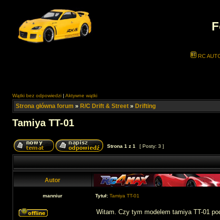
F
RC AUT
Wątki bez odpowiedzi
|
Aktywne wątki
Strona główna forum
»
R/C Drift & Street
»
Drifting
Tamiya TT-01
Strona
1
z
1
[ Posty: 3 ]
Autor
manniur
Tytuł:
Tamiya TT-01
Witam. Czy tym modelem tamiya TT-01 podr