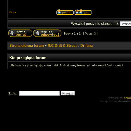
Góra
Wyświetl posty nie starsze niż:
Strona
1
z
1
[ Posty: 3 ]
Strona główna forum
»
R/C Drift & Street
»
Drifting
Kto przegląda forum
Użytkownicy przeglądający ten dział: Brak zidentyfikowanych użytkowników i 4 gości
Szukaj:
Powered by
php
Przyjazne użytkowniko