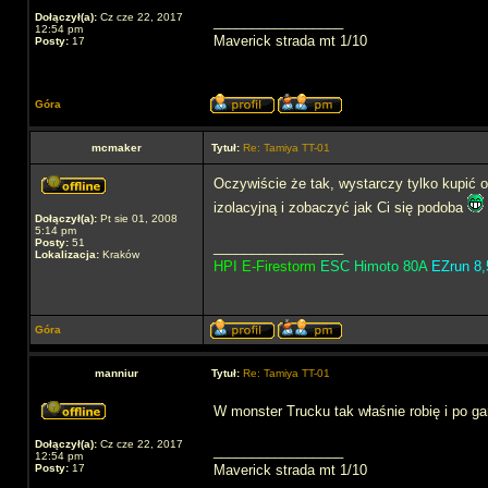
Dołączył(a):
Cz cze 22, 2017
_________________
12:54 pm
Maverick strada mt 1/10
Posty:
17
Góra
mcmaker
Tytuł:
Re: Tamiya TT-01
Oczywiście że tak, wystarczy tylko kupić 
izolacyjną i zobaczyć jak Ci się podoba
Dołączył(a):
Pt sie 01, 2008
5:14 pm
Posty:
51
_________________
Lokalizacja:
Kraków
HPI E-Firestorm
ESC Himoto 80A
EZrun 8,
Góra
manniur
Tytuł:
Re: Tamiya TT-01
W monster Trucku tak właśnie robię i po ga
Dołączył(a):
Cz cze 22, 2017
_________________
12:54 pm
Posty:
17
Maverick strada mt 1/10