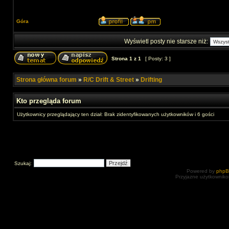
Góra
Wyświetl posty nie starsze niż:
Strona
1
z
1
[ Posty: 3 ]
Strona główna forum
»
R/C Drift & Street
»
Drifting
Kto przegląda forum
Użytkownicy przeglądający ten dział: Brak zidentyfikowanych użytkowników i 6 gości
Szukaj:
Powered by
php
Przyjazne użytkowniko