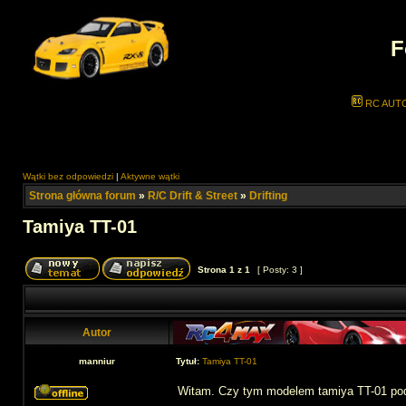
F
RC AUT
Wątki bez odpowiedzi
|
Aktywne wątki
Strona główna forum
»
R/C Drift & Street
»
Drifting
Tamiya TT-01
Strona
1
z
1
[ Posty: 3 ]
Autor
manniur
Tytuł:
Tamiya TT-01
Witam. Czy tym modelem tamiya TT-01 podr